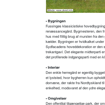
• Bygningen
Fussingøs klassicistiske hovedbygning 
renæssancegård. Bygmesteren, den fra 
hus med flittig brug af mursten fra den
kælder. Bygningen er hvidkalket under 
Sydfacadens hoveddekoration er den sma
trekantgavl. Det elegante midterparti 
det profilerede indgangsparti med en k
• Interiør
Den enkle herregård er egentlig bygget
et lyststed, hvor bygherren kun opholdt 
domæne, der rakte fra Nordtyskland t
enkelhed, modsvaret af den ydre eleg
• Omgivelser
Den offentligt tilgængelige park, der 