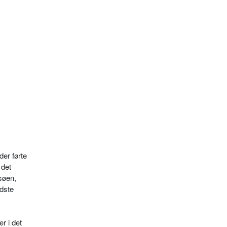
er førte
 det
søen,
idste
r i det