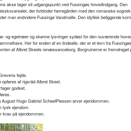
vens akse tager sit udgangspunkt ved Fussingøs hovedindgang. Den
tatsskovarealet, der forbinder herregården med den romanske sogneki
der man endvidere Fussingø Vandmølle. Den idyllisk beliggende korn
e- og egetræer og skønne lysninger sydøst for den nuværende hove
ammelhave. Her for enden af en lindealle. der er et levn fra Fussingø
 tomten af Albret Skeels renæssanceborg. Borgruinerne er fremdraget 
revens fejde.
pføres af rigsråd Albret Skeel.
tager godset.
øres.
ig August Hugo Gabriel ScheelPlessen arver ejendommen.
m tysk ejendom.
ser krav på ejendommen.