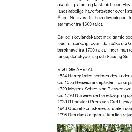
akacie-, platan- og kastanietræer. Ha
landskabelige have fortsætter over i s
Ålum. Nordvest for hovedbygningen fin
stammer fra 1600-tallet.
Sø- og skovlandskabet med gamle bøg
løber umærkeligt over i den såkaldte G
barokhave fra 1700-tallet, finder man
tange, der skyder sig ud i Fussing Sø.
VIGTIGE ÅRSTAL
1534 Herregården nedbrændes under G
ca. 1555 Renæssancegården Fussingø o
1729 Mogens Scheel von Plessen over
ca. 1790 Nuværende hovedbygning opf
1939 Ritmester i Preussen Carl Ludw
1946 Godset konfiskeres af staten so
1995 Den danske gren af familien rej