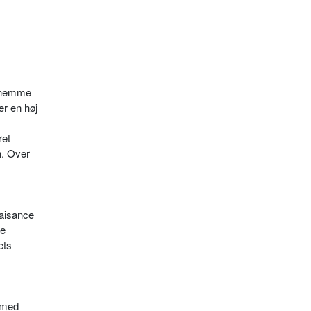
ornemme
er en høj
ret
n. Over
laisance
te
ets
e med