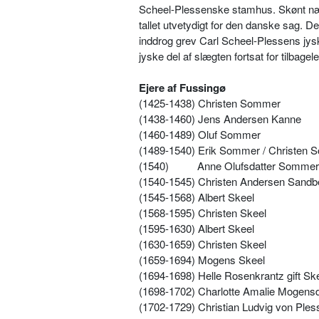
Scheel-Plessenske stamhus. Skønt nær
tallet utvetydigt for den danske sag. 
inddrog grev Carl Scheel-Plessens jys
jyske del af slægten fortsat for tilbage
Ejere af Fussingø
(1425-1438) Christen Sommer
(1438-1460) Jens Andersen Kanne
(1460-1489) Oluf Sommer
(1489-1540) Erik Sommer / Christen
(1540)
Anne Olufsdatter Sommer 
(1540-1545) Christen Andersen Sandb
(1545-1568) Albert Skeel
(1568-1595) Christen Skeel
(1595-1630) Albert Skeel
(1630-1659) Christen Skeel
(1659-1694) Mogens Skeel
(1694-1698) Helle Rosenkrantz gift Sk
(1698-1702) Charlotte Amalie Mogensda
(1702-1729) Christian Ludvig von Ples