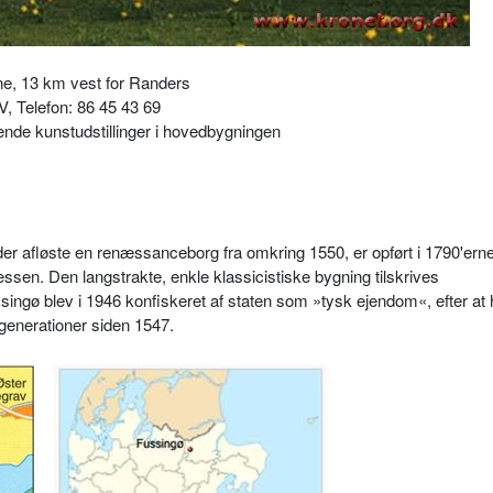
e, 13 km vest for Randers
, Telefon: 86 45 43 69
ftende kunstudstillinger i hovedbygningen
 afløste en renæssanceborg fra omkring 1550, er opført i 1790'erne
sen. Den langstrakte, enkle klassicistiske bygning tilskrives
ingø blev i 1946 konfiskeret af staten som »tysk ejendom«, efter at
enerationer siden 1547.