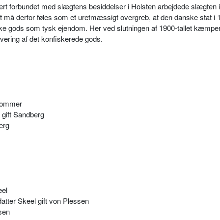
t forbundet med slægtens besiddelser i Holsten arbejdede slægten i
Det må derfor føles som et uretmæssigt overgreb, at den danske stat i
ke gods som tysk ejendom. Her ved slutningen af 1900-tallet kæmpe
levering af det konfiskerede gods.
 Sommer
gift Sandberg
erg
eel
tter Skeel gift von Plessen
sen