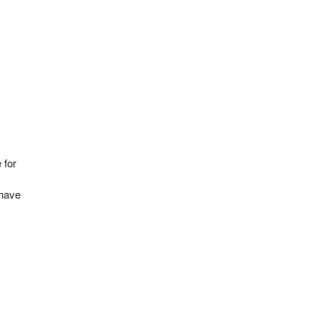
 for
 have