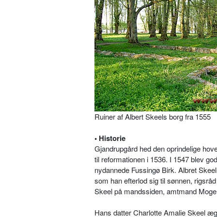
Ruiner af Albert Skeels borg fra 1555
• Historie
Gjandrupgård hed den oprindelige hove
til reformationen i 1536. I 1547 blev g
nydannede Fussingø Birk. Albret Skeel
som han efterlod sig til sønnen, rigsr
Skeel på mandssiden, amtmand Mogen
Hans datter Charlotte Amalie Skeel ægte