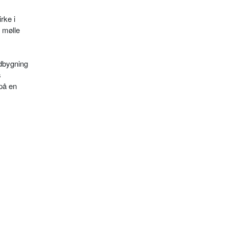
rke i
 mølle
dbygning
s
på en