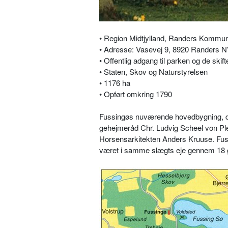
• Region Midtjylland, Randers Kommun
• Adresse: Vasevej 9, 8920 Randers NV
• Offentlig adgang til parken og de ski
• Staten, Skov og Naturstyrelsen
• 1176 ha
• Opført omkring 1790
Fussingøs nuværende hovedbygning, der
gehejmeråd Chr. Ludvig Scheel von Ples
Horsensarkitekten Anders Kruuse. Fuss
været i samme slægts eje gennem 18 g