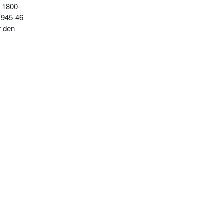
 1800-
 1945-46
r den