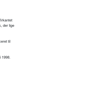
irkantet
, der lige
ret til
i 1998.