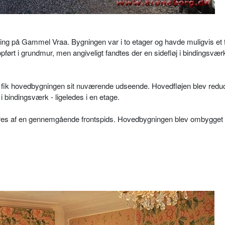
ing på Gammel Vraa. Bygningen var i to etager og havde muligvis et f
ført i grundmur, men angiveligt fandtes der en sidefløj i bindingsværk
 fik hovedbygningen sit nuværende udseende. Hovedfløjen blev reduce
 i bindingsværk - ligeledes i en etage.
eres af en gennemgående frontspids. Hovedbygningen blev ombygget 