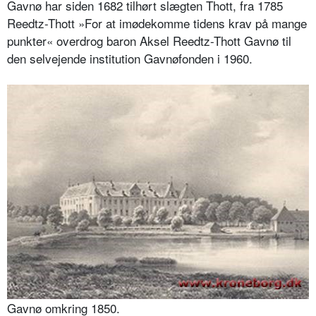
Gavnø har siden 1682 tilhørt slægten Thott, fra 1785
Reedtz-Thott »For at imødekomme tidens krav på mange
punkter« overdrog baron Aksel Reedtz-Thott Gavnø til
den selvejende institution Gavnøfonden i 1960.
Gavnø omkring 1850.