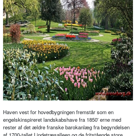
Haven vest for hovedbygningen fremstår som en
engelskinspireret landskabshave fra 1850' erne med
rester af det ældre franske barokanlæg fra begyndelsen
af 1700-tallet Lindetræsalleen og de fritstående store