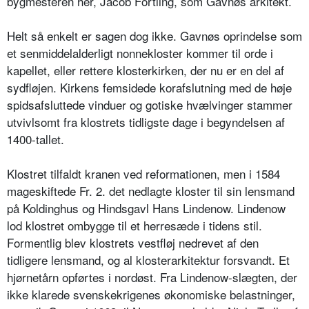
bygmesteren her, Jacob Fortling, som Gavnøs arkitekt.
Helt så enkelt er sagen dog ikke. Gavnøs oprindelse som
et senmiddelalderligt nonnekloster kommer til orde i
kapellet, eller rettere klosterkirken, der nu er en del af
sydfløjen. Kirkens femsidede korafslutning med de høje
spidsafsluttede vinduer og gotiske hvælvinger stammer
utvivlsomt fra klostrets tidligste dage i begyndelsen af
1400-tallet.
Klostret tilfaldt kranen ved reformationen, men i 1584
mageskiftede Fr. 2. det nedlagte kloster til sin lensmand
på Koldinghus og Hindsgavl Hans Lindenow. Lindenow
lod klostret ombygge til et herresæde i tidens stil.
Formentlig blev klostrets vestfløj nedrevet af den
tidligere lensmand, og al klosterarkitektur forsvandt. Et
hjørnetårn opførtes i nordøst. Fra Lindenow-slægten, der
ikke klarede svenskekrigenes økonomiske belastninger,