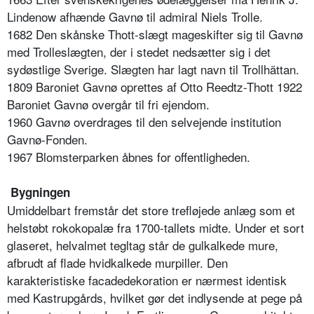
Lindenow afhænde Gavnø til admiral Niels Trolle.
1682 Den skånske Thott-slægt mageskifter sig til Gavnø
med Trolleslægten, der i stedet nedsætter sig i det
sydøstlige Sverige. Slægten har lagt navn til Trollhättan.
1809 Baroniet Gavnø oprettes af Otto Reedtz-Thott 1922
Baroniet Gavnø overgår til fri ejendom.
1960 Gavnø overdrages til den selvejende institution
Gavnø-Fonden.
1967 Blomsterparken åbnes for offentligheden.
Bygningen
Umiddelbart fremstår det store trefløjede anlæg som et
helstøbt rokokopalæ fra 1700-tallets midte. Under et sort
glaseret, helvalmet tegltag står de gulkalkede mure,
afbrudt af flade hvidkalkede murpiller. Den
karakteristiske facadedekoration er nærmest identisk
med Kastrupgårds, hvilket gør det indlysende at pege på