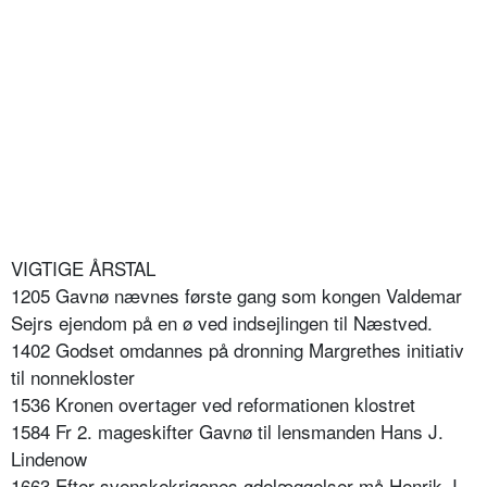
VIGTIGE ÅRSTAL
1205 Gavnø nævnes første gang som kongen Valdemar
Sejrs ejendom på en ø ved indsejlingen til Næstved.
1402 Godset omdannes på dronning Margrethes initiativ
til nonnekloster
1536 Kronen overtager ved reformationen klostret
1584 Fr 2. mageskifter Gavnø til lensmanden Hans J.
Lindenow
1663 Efter svenskekrigenes ødelæggelser må Henrik J.