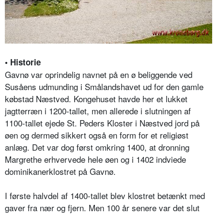
• Historie
Gavnø var oprindelig navnet på en ø beliggende ved
Susåens udmunding i Smålandshavet ud for den gamle
købstad Næstved. Kongehuset havde her et lukket
jagtterræn i 1200-tallet, men allerede i slutningen af
1100-tallet ejede St. Peders Kloster i Næstved jord på
øen og dermed sikkert også en form for et religiøst
anlæg. Det var dog først omkring 1400, at dronning
Margrethe erhvervede hele øen og i 1402 indviede
dominikanerklostret på Gavnø.
I første halvdel af 1400-tallet blev klostret betænkt med
gaver fra nær og fjern. Men 100 år senere var det slut