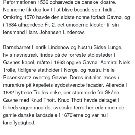
Reformationen 1536 ophævede de danske klostre.
Nonnerne fik dog lov til at blive boende som hidtil.
Omkring 1570 havde den sidste nonne forladt Gavnø, og
i 1584 afhændede Fr. 2. det umoderne kloster til sin
lensmand Hans Johansen Lindenow.
Barnebarnet Henrik Lindenow og hustru Sidse Lunge,
hvis navnetræk findes på de forreste stolestader i
Gavnøs kapel, måtte i 1663 opgive Gavnø. Admiral Niels
Trolle, tidligere statholder i Norge, og hustru Helle
Rosenkrantz overtog Gavnø. Deres initialer læses i
murankre på kapellets sydøstvendte facader. Allerede i
1682 byttede Trolles enke, der stammede fra Skåne,
Gavnø med Knud Thott. Knud Thott havde deltaget i
frihedskrigen mod det svenske terrorherredømme i de
gamle danske landsdele i 1670'erne og var nu i
landflygtighed.