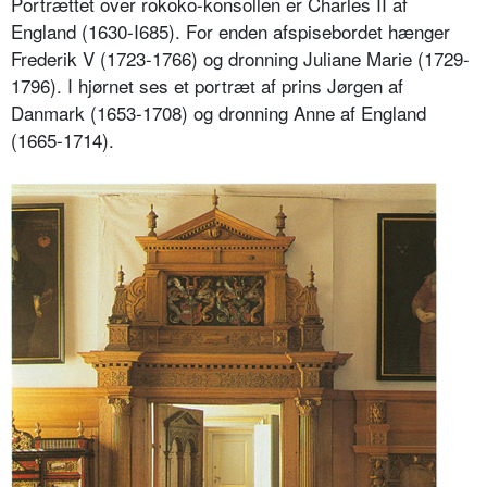
Portrættet over rokoko-konsollen er Charles II af
England (1630-I685). For enden afspisebordet hænger
Frederik V (1723-1766) og dronning Juliane Marie (1729-
1796). I hjørnet ses et portræt af prins Jørgen af
Danmark (1653-1708) og dronning Anne af England
(1665-1714).