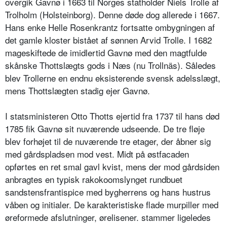
overgik Gavnø i 1663 til Norges statholder Niels Trolle af
Trolholm (Holsteinborg). Denne døde dog allerede i 1667.
Hans enke Helle Rosenkrantz fortsatte ombygningen af
det gamle kloster bistået af sønnen Arvid Trolle. I 1682
mageskiftede de imidlertid Gavnø med den magtfulde
skånske Thottslægts gods i Næs (nu Trollnäs). Således
blev Trollerne en endnu eksisterende svensk adelsslægt,
mens Thottslægten stadig ejer Gavnø.
I statsministeren Otto Thotts ejertid fra 1737 til hans død
1785 fik Gavnø sit nuværende udseende. De tre fløje
blev forhøjet til de nuværende tre etager, der åbner sig
med gårdspladsen mod vest. Midt på østfacaden
opførtes en ret smal gavl kvist, mens der mod gårdsiden
anbragtes en typisk rakokoomslynget rundbuet
sandstensfrantispice med bygherrens og hans hustrus
våben og initialer. De karakteristiske flade murpiller med
øreformede afslutninger, ørelisener. stammer ligeledes