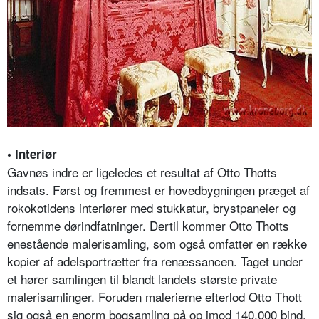
• Interiør
Gavnøs indre er ligeledes et resultat af Otto Thotts
indsats. Først og fremmest er hovedbygningen præget af
rokokotidens interiører med stukkatur, brystpaneler og
fornemme dørindfatninger. Dertil kommer Otto Thotts
enestående malerisamling, som også omfatter en række
kopier af adelsportrætter fra renæssancen. Taget under
et hører samlingen til blandt landets største private
malerisamlinger. Foruden malerierne efterlod Otto Thott
sig også en enorm bogsamling på op imod 140.000 bind,