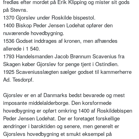
fredløs efter mordet på Erik Klipping og mister sit gods
på Stevns.
1370 Gjorslev under Roskilde bispestol.
1400 Biskop Peder Jensen Lodehat opfører den
nuværende hovedbygning.
1536 Godset inddrages af kronen, men afhændes
allerede i 1 540.
1793 Handelsmanden Jacob Brønnum Scavenius fra
Skagen køber Gjorslev for penge tjent i Ostindien.
1925 Scaveniusslægten sælger godset til kammerherre
Ad. Tesdorpf.
Gjorslev er en af Danmarks bedst bevarede og mest
imposante middelalderborge. Den korsformede
hovedbygning er opført omkring 1400 af Roskildebispen
Peder Jensen Lodehat. Der er foretaget forskellige
ændringer i baroktiden og senere, men generelt er
Gjorslevs hovedbygning et smukt eksempel på