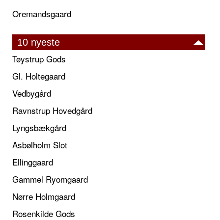
Oremandsgaard
10 nyeste
Tøystrup Gods
Gl. Holtegaard
Vedbygård
Ravnstrup Hovedgård
Lyngsbækgård
Asbølholm Slot
Ellinggaard
Gammel Ryomgaard
Nørre Holmgaard
Rosenkilde Gods