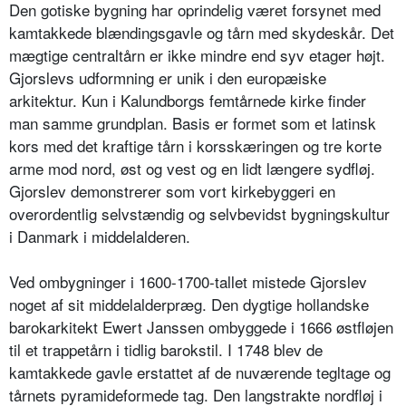
Den gotiske bygning har oprindelig været forsynet med
kamtakkede blændingsgavle og tårn med skydeskår. Det
mægtige centraltårn er ikke mindre end syv etager højt.
Gjorslevs udformning er unik i den europæiske
arkitektur. Kun i Kalundborgs femtårnede kirke finder
man samme grundplan. Basis er formet som et latinsk
kors med det kraftige tårn i korsskæringen og tre korte
arme mod nord, øst og vest og en lidt længere sydfløj.
Gjorslev demonstrerer som vort kirkebyggeri en
overordentlig selvstændig og selvbevidst bygningskultur
i Danmark i middelalderen.
Ved ombygninger i 1600-1700-tallet mistede Gjorslev
noget af sit middelalderpræg. Den dygtige hollandske
barokarkitekt Ewert Janssen ombyggede i 1666 østfløjen
til et trappetårn i tidlig barokstil. I 1748 blev de
kamtakkede gavle erstattet af de nuværende tegltage og
tårnets pyramideformede tag. Den langstrakte nordfløj i