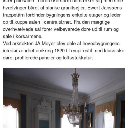
især pillesalen i nordre korsarm udmærker sig med sine
hvælvinger båret af slanke granitsøjler. Ewert Janssens
trappetårn forbinder bygningens enkelte etager og leder
op til kuppelsalen i centraltårnet. Fra den mægtige
overhvælvede sal fører velbevarede døre ud til rum og
sale i korsarmene.
Ved arkitekten JA Meyer blev dele af hovedbygningens
interiør ændret omkring 1820 til empirestil med klassiske
døre, profilerede paneler og loftsstukkatur.