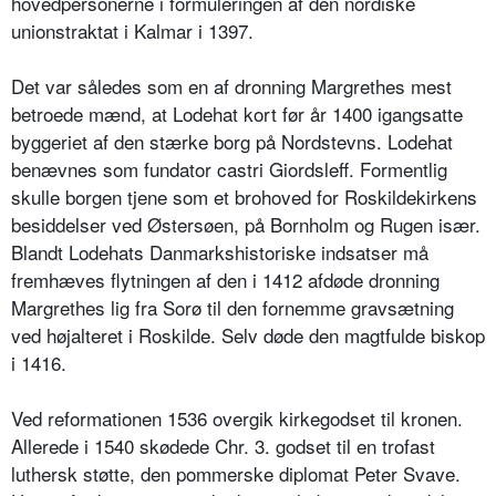
hovedpersonerne i formuleringen af den nordiske
unionstraktat i Kalmar i 1397.
Det var således som en af dronning Margrethes mest
betroede mænd, at Lodehat kort før år 1400 igangsatte
byggeriet af den stærke borg på Nordstevns. Lodehat
benævnes som fundator castri Giordsleff. Formentlig
skulle borgen tjene som et brohoved for Roskildekirkens
besiddelser ved Østersøen, på Bornholm og Rugen især.
Blandt Lodehats Danmarkshistoriske indsatser må
fremhæves flytningen af den i 1412 afdøde dronning
Margrethes lig fra Sorø til den fornemme gravsætning
ved højalteret i Roskilde. Selv døde den magtfulde biskop
i 1416.
Ved reformationen 1536 overgik kirkegodset til kronen.
Allerede i 1540 skødede Chr. 3. godset til en trofast
luthersk støtte, den pommerske diplomat Peter Svave.