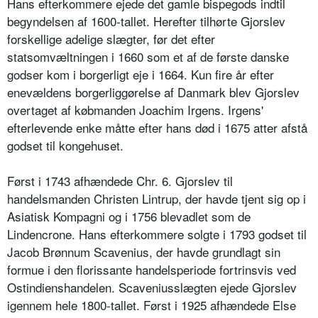
Hans efterkommere ejede det gamle bispegods indtil
begyndelsen af 1600-tallet. Herefter tilhørte Gjorslev
forskellige adelige slægter, før det efter
statsomvæltningen i 1660 som et af de første danske
godser kom i borgerligt eje i 1664. Kun fire år efter
enevældens borgerliggørelse af Danmark blev Gjorslev
overtaget af købmanden Joachim Irgens. Irgens'
efterlevende enke måtte efter hans død i 1675 atter afstå
godset til kongehuset.
Først i 1743 afhændede Chr. 6. Gjorslev til
handelsmanden Christen Lintrup, der havde tjent sig op i
Asiatisk Kompagni og i 1756 blevadlet som de
Lindencrone. Hans efterkommere solgte i 1793 godset til
Jacob Brønnum Scavenius, der havde grundlagt sin
formue i den florissante handelsperiode fortrinsvis ved
Ostindienshandelen. Scaveniusslægten ejede Gjorslev
igennem hele 1800-tallet. Først i 1925 afhændede Else