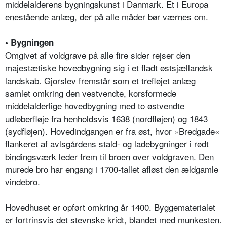
middelalderens bygningskunst i Danmark. Et i Europa
enestående anlæg, der på alle måder bør værnes om.
• Bygningen
Omgivet af voldgrave på alle fire sider rejser den
majestætiske hovedbygning sig i et fladt østsjællandsk
landskab. Gjorslev fremstår som et trefløjet anlæg
samlet omkring den vestvendte, korsformede
middelalderlige hovedbygning med to østvendte
udløberfløje fra henholdsvis 1638 (nordfløjen) og 1843
(sydfløjen). Hovedindgangen er fra øst, hvor »Bredgade«
flankeret af avlsgårdens stald- og ladebygninger i rødt
bindingsværk leder frem til broen over voldgraven. Den
murede bro har engang i 1700-tallet afløst den ældgamle
vindebro.
Hovedhuset er opført omkring år 1400. Byggematerialet
er fortrinsvis det stevnske kridt, blandet med munkesten.