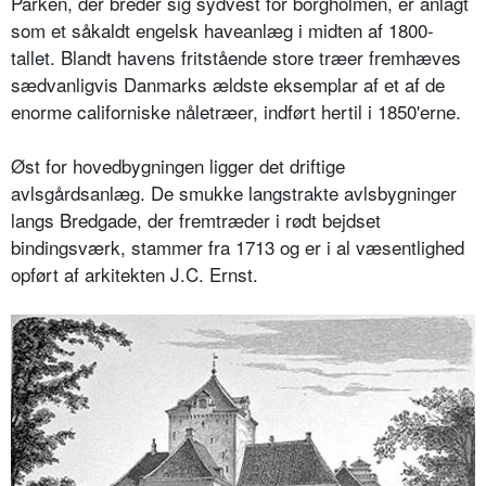
Parken, der breder sig sydvest for borgholmen, er anlagt
som et såkaldt engelsk haveanlæg i midten af 1800-
tallet. Blandt havens fritstående store træer fremhæves
sædvanligvis Danmarks ældste eksemplar af et af de
enorme californiske nåletræer, indført hertil i 1850'erne.
Øst for hovedbygningen ligger det driftige
avlsgårdsanlæg. De smukke langstrakte avlsbygninger
langs Bredgade, der fremtræder i rødt bejdset
bindingsværk, stammer fra 1713 og er i al væsentlighed
opført af arkitekten J.C. Ernst.