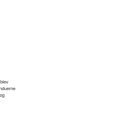
 blev
induerne
 og