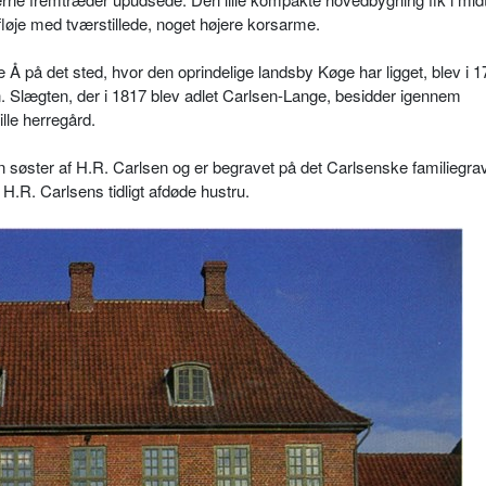
erfløje med tværstillede, noget højere korsarme.
 på det sted, hvor den oprindelige landsby Køge har ligget, blev i 
. Slægten, der i 1817 blev adlet Carlsen-Lange, besidder igennem
ille herregård.
en søster af H.R. Carlsen og er begravet på det Carlsenske familiegra
H.R. Carlsens tidligt afdøde hustru.