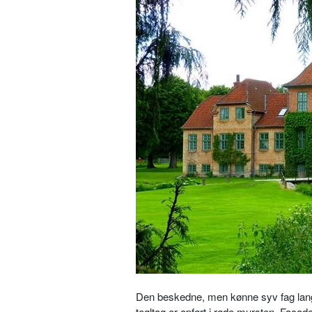
Den beskedne, men kønne syv fag lange
tegltag er opført i røde mursten. Faca