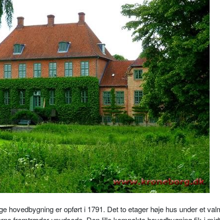
 hovedbygning er opført i 1791. Det to etager høje hus under et val
derne fremtræder upudsede. Den lille kompakte hovedbygning fik i mid