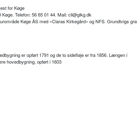
est for Køge
øge. Telefon: 56 65 01 44. Mail: cll@glkg.dk
 naturområde Køge ÅS med »Claras Kirkegård« og NFS. Grundtvigs gr
bygning er opført 1791 og de to sidefløje er fra 1856. Længen i
igere hovedbygning, opført i 1603