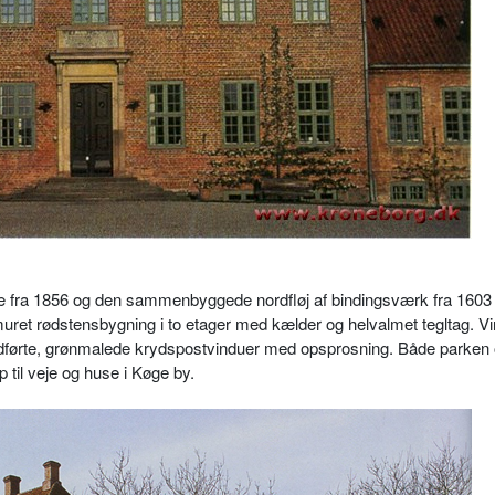
e fra 1856 og den sammenbyggede nordfløj af bindingsværk fra 1603
muret rødstensbygning i to etager med kælder og helvalmet tegltag. V
t udførte, grønmalede krydspostvinduer med opsprosning. Både parken
til veje og huse i Køge by.