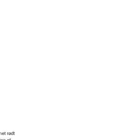
met rødt
ten af