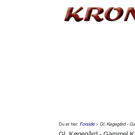
Du er her:
Forside
> Gl. Køgegård - G
Gl. Køgegård - Gammel K