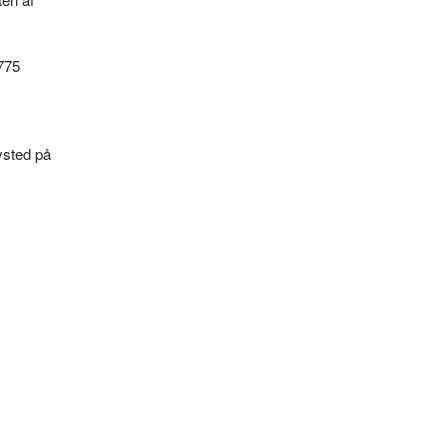
1775
vsted på