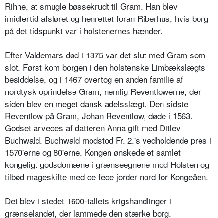
Rihne, at smugle bøssekrudt til Gram. Han blev
imidlertid afsløret og henrettet foran Riberhus, hvis borg
på det tidspunkt var i holstenernes hænder.
Efter Valdemars død i 1375 var det slut med Gram som
slot. Først kom borgen i den holstenske Limbækslægts
besiddelse, og i 1467 overtog en anden familie af
nordtysk oprindelse Gram, nemlig Reventlowerne, der
siden blev en meget dansk adelsslægt. Den sidste
Reventlow på Gram, Johan Reventlow, døde i 1563.
Godset arvedes af datteren Anna gift med Ditlev
Buchwald. Buchwald modstod Fr. 2.'s vedholdende pres i
1570'erne og 80'erne. Kongen ønskede et samlet
kongeligt godsdomæne i grænseegnene mod Holsten og
tilbød mageskifte med de fede jorder nord for Kongeåen.
Det blev i stedet 1600-tallets krigshandlinger i
grænselandet, der lammede den stærke borg.