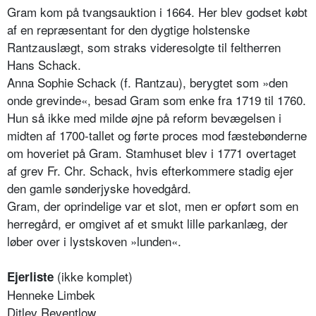
Gram kom på tvangsauktion i 1664. Her blev godset købt
af en repræsentant for den dygtige holstenske
Rantzauslægt, som straks videresolgte til feltherren
Hans Schack.
Anna Sophie Schack (f. Rantzau), berygtet som »den
onde grevinde«, besad Gram som enke fra 1719 til 1760.
Hun så ikke med milde øjne på reform bevægelsen i
midten af 1700-tallet og førte proces mod fæstebønderne
om hoveriet på Gram. Stamhuset blev i 1771 overtaget
af grev Fr. Chr. Schack, hvis efterkommere stadig ejer
den gamle sønderjyske hovedgård.
Gram, der oprindelige var et slot, men er opført som en
herregård, er omgivet af et smukt lille parkanlæg, der
løber over i lystskoven »lunden«.
(ikke komplet)
Ejerliste
Henneke Limbek
Ditlev Reventlow