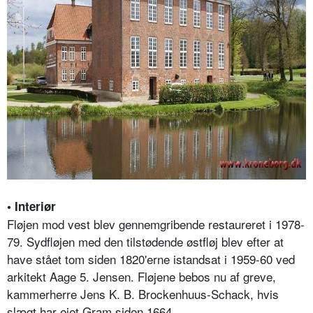
• Interiør
Fløjen mod vest blev gennemgribende restaureret i 1978-
79. Sydfløjen med den tilstødende østfløj blev efter at
have stået tom siden 1820'erne istandsat i 1959-60 ved
arkitekt Aage 5. Jensen. Fløjene bebos nu af greve,
kammerherre Jens K. B. Brockenhuus-Schack, hvis
slægt har ejet Gram siden 1664.