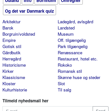
Udland
Info
Bornholm
Omregner
Og det var Danmark quiz
Arkitektur
Ladegård, avlsgård
Barok
Landsted
Borgruin/voldsted
Museum
Empire
Off. tilgængelig
Gotisk stil
Park tilgængelig
Gårdbutik
Renæssance
Herregård
Restaurant, hotel etc.
Historicisme
Rokoko
Kirker
Romansk stil
Klassicisme
Skønne huse og steder
Kloster
Slot
Kulturhistorie
Til salg
Tilmeld nyhedsmail her