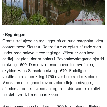
• Bygningen
Grams trefløjede anlæg ligger på en rund borgholm i den
opstemmede Slotssø. De tre fløje er opført af røde sten
under røde halvvalmede tegltage. Ældst er den lave
østfløj i et plan, der er opført i Reventlowslægtens ejertid
omkring 1500. Den nuværende hovedfløi, sydfløjen,
skyldes Hans Schack omkring 1670. Endelig er
vestfløjen rejst omkring 1750 over høje ældre kældre.
Ved samme lejlighed blev de ældre fløje ombygget,
således at det trefløjede anlæg fremstår som et relativt
helstøbt værk fra senbarokkken.
Ved ombygningen i midten af 1700-tallet blev sydfløjens