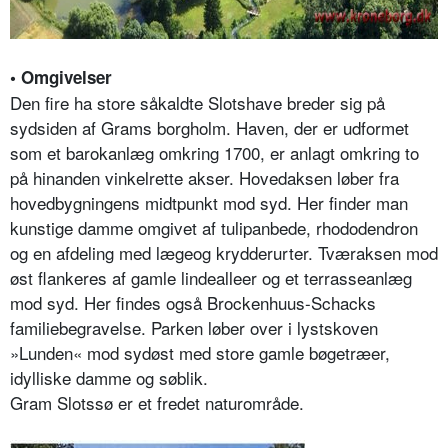
• Omgivelser
Den fire ha store såkaldte Slotshave breder sig på
sydsiden af Grams borgholm. Haven, der er udformet
som et barokanlæg omkring 1700, er anlagt omkring to
på hinanden vinkelrette akser. Hovedaksen løber fra
hovedbygningens midtpunkt mod syd. Her finder man
kunstige damme omgivet af tulipanbede, rhododendron
og en afdeling med lægeog krydderurter. Tværaksen mod
øst flankeres af gamle lindealleer og et terrasseanlæg
mod syd. Her findes også Brockenhuus-Schacks
familiebegravelse. Parken løber over i lystskoven
»Lunden« mod sydøst med store gamle bøgetræer,
idylliske damme og søblik.
Gram Slotssø er et fredet naturområde.