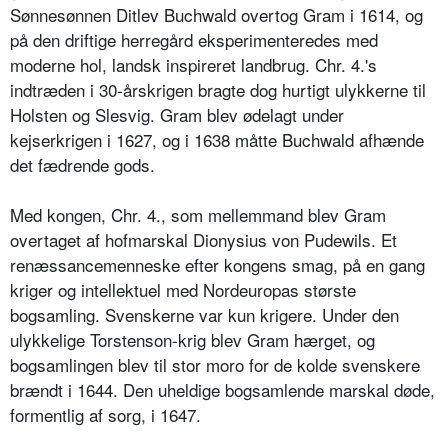
Sønnesønnen Ditlev Buchwald overtog Gram i 1614, og
på den driftige herregård eksperimenteredes med
moderne hol, landsk inspireret landbrug. Chr. 4.'s
indtræden i 30-årskrigen bragte dog hurtigt ulykkerne til
Holsten og Slesvig. Gram blev ødelagt under
kejserkrigen i 1627, og i 1638 måtte Buchwald afhænde
det fædrende gods.
Med kongen, Chr. 4., som mellemmand blev Gram
overtaget af hofmarskal Dionysius von Pudewils. Et
renæssancemenneske efter kongens smag, på en gang
kriger og intellektuel med Nordeuropas største
bogsamling. Svenskerne var kun krigere. Under den
ulykkelige Torstenson-krig blev Gram hærget, og
bogsamlingen blev til stor moro for de kolde svenskere
brændt i 1644. Den uheldige bogsamlende marskal døde,
formentlig af sorg, i 1647.