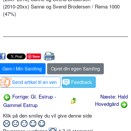
(2010-20xx) Sanne og Svend Brodersen / Rema 1000
(47%)
Save
Gem i Min Samling
Opret din egen Samling
Send artikel til en ven
Feedback
Forrige: Gl. Estrup -
Næste: Hald
Hovedgård
Gammel Estrup
Klik på den smiley du vil give denne side
Brugernes vurdering
4,7
(
6
stemmer)