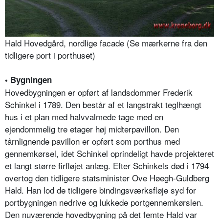
Hald Hovedgård, nordlige facade (Se mærkerne fra den
tidligere port i porthuset)
• Bygningen
Hovedbygningen er opført af landsdommer Frederik
Schinkel i 1789. Den består af et langstrakt teglhængt
hus i et plan med halvvalmede tage med en
ejendommelig tre etager høj midterpavillon. Den
tårnlignende pavillon er opført som porthus med
gennemkørsel, idet Schinkel oprindeligt havde projekteret
et langt større firfløjet anlæg. Efter Schinkels død i 1794
overtog den tidligere statsminister Ove Høegh-Guldberg
Hald. Han lod de tidligere bindingsværksfløje syd for
portbygningen nedrive og lukkede portgennemkørslen.
Den nuværende hovedbygning på det femte Hald var