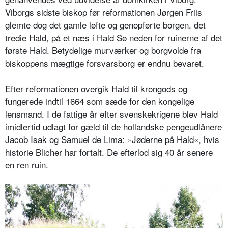
Viborgs sidste biskop før reformationen Jørgen Friis
glemte dog det gamle løfte og genopførte borgen, det
tredie Hald, på et næs i Hald Sø neden for ruinerne af det
første Hald. Betydelige murværker og borgvolde fra
biskoppens mægtige forsvarsborg er endnu bevaret.
Efter reformationen overgik Hald til krongods og
fungerede indtil 1664 som sæde for den kongelige
lensmand. I de fattige år efter svenskekrigene blev Hald
imidlertid udlagt for gæld til de hollandske pengeudlånere
Jacob Isak og Samuel de Lima: »Jøderne på Hald«, hvis
historie Blicher har fortalt. De efterlod sig 40 år senere
en ren ruin.