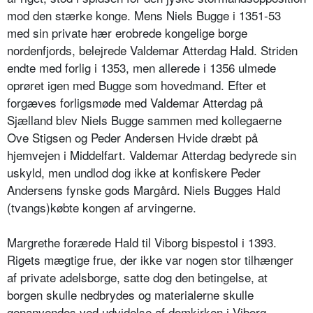
mod den stærke konge. Mens Niels Bugge i 1351-53
med sin private hær erobrede kongelige borge
nordenfjords, belejrede Valdemar Atterdag Hald. Striden
endte med forlig i 1353, men allerede i 1356 ulmede
oprøret igen med Bugge som hovedmand. Efter et
forgæves forligsmøde med Valdemar Atterdag på
Sjælland blev Niels Bugge sammen med kollegaerne
Ove Stigsen og Peder Andersen Hvide dræbt på
hjemvejen i Middelfart. Valdemar Atterdag bedyrede sin
uskyld, men undlod dog ikke at konfiskere Peder
Andersens fynske gods Margård. Niels Bugges Hald
(tvangs)købte kongen af arvingerne.
Margrethe forærede Hald til Viborg bispestol i 1393.
Rigets mægtige frue, der ikke var nogen stor tilhænger
af private adelsborge, satte dog den betingelse, at
borgen skulle nedbrydes og materialerne skulle
genanvendes ved udvidelse af domkirken i Viborg.