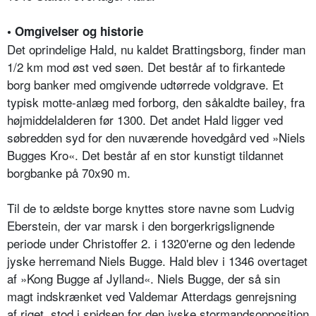
• Omgivelser og historie
Det oprindelige Hald, nu kaldet Brattingsborg, finder man
1/2 km mod øst ved søen. Det består af to firkantede
borg banker med omgivende udtørrede voldgrave. Et
typisk motte-anlæg med forborg, den såkaldte bailey, fra
højmiddelalderen før 1300. Det andet Hald ligger ved
søbredden syd for den nuværende hovedgård ved »Niels
Bugges Kro«. Det består af en stor kunstigt tildannet
borgbanke på 70x90 m.
Til de to ældste borge knyttes store navne som Ludvig
Eberstein, der var marsk i den borgerkrigslignende
periode under Christoffer 2. i 1320'erne og den ledende
jyske herremand Niels Bugge. Hald blev i 1346 overtaget
af »Kong Bugge af Jylland«. Niels Bugge, der så sin
magt indskrænket ved Valdemar Atterdags genrejsning
af riget, stod i spidsen for den jyske stormandsopposition