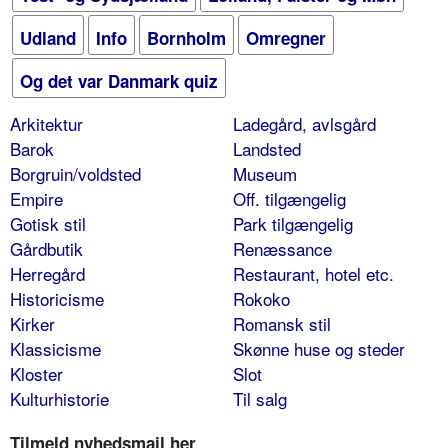
Udland
Info
Bornholm
Omregner
Og det var Danmark quiz
Arkitektur
Ladegård, avlsgård
Barok
Landsted
Borgruin/voldsted
Museum
Empire
Off. tilgængelig
Gotisk stil
Park tilgængelig
Gårdbutik
Renæssance
Herregård
Restaurant, hotel etc.
Historicisme
Rokoko
Kirker
Romansk stil
Klassicisme
Skønne huse og steder
Kloster
Slot
Kulturhistorie
Til salg
Tilmeld nyhedsmail her