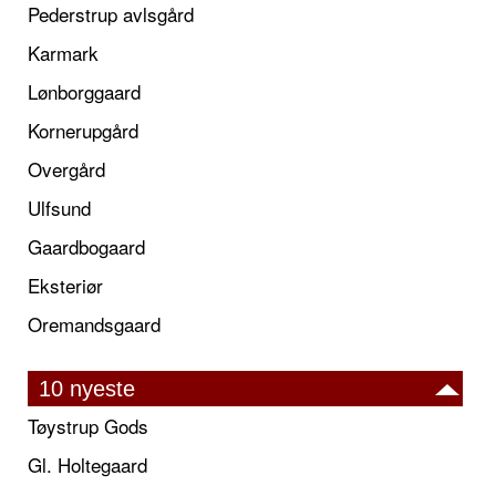
Pederstrup avlsgård
Karmark
Lønborggaard
Kornerupgård
Overgård
Ulfsund
Gaardbogaard
Eksteriør
Oremandsgaard
10 nyeste
Tøystrup Gods
Gl. Holtegaard