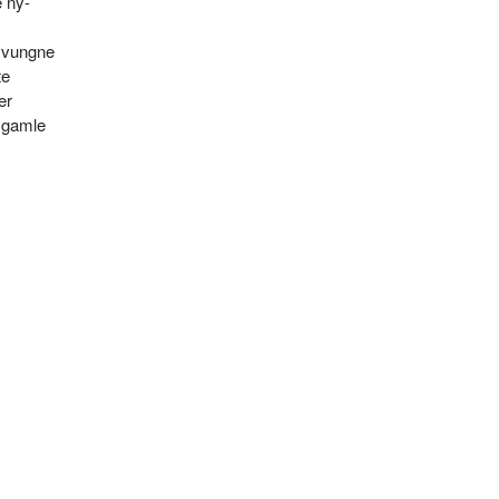
e ny-
 svungne
te
er
e gamle