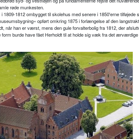
r nedbrød syd- og vestfløjen og på fundamenterne rejste det nuværend
gamle røde munkesten.
 i 1809-1812 ombygget til skolehus med senere i 1850'erne tilføjede
seumsbygning« opført omkring 1875 i forlængelse af den langstrak
t, når han er værst, mens den gule forvalterbolig fra 1812, der afslutt
form burde have fået Herholdt til at holde sig væk fra det ærværdig