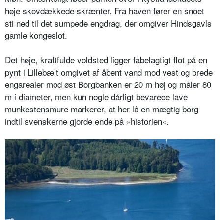
høje skovdækkede skrænter. Fra haven fører en snoet
sti ned til det sumpede engdrag, der omgiver Hindsgavls
gamle kongeslot.
Det høje, kraftfulde voldsted ligger fabelagtigt flot på en
pynt i Lillebælt omgivet af åbent vand mod vest og brede
engarealer mod øst Borgbanken er 20 m høj og måler 80
m i diameter, men kun nogle dårligt bevarede lave
munkestensmure markerer, at her lå en mægtig borg
indtil svenskerne gjorde ende på »historien«.