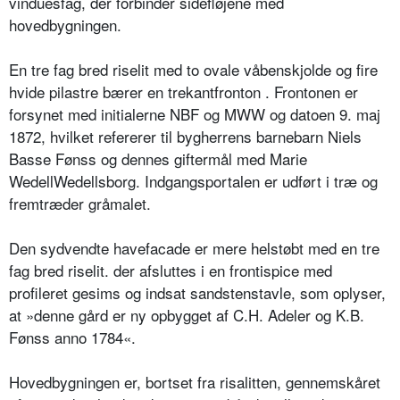
vinduesfag, der forbinder sidefløjene med
hovedbygningen.
En tre fag bred riselit med to ovale våbenskjolde og fire
hvide pilastre bærer en trekantfronton . Frontonen er
forsynet med initialerne NBF og MWW og datoen 9. maj
1872, hvilket refererer til bygherrens barnebarn Niels
Basse Fønss og dennes giftermål med Marie
WedellWedellsborg. Indgangsportalen er udført i træ og
fremtræder gråmalet.
Den sydvendte havefacade er mere helstøbt med en tre
fag bred riselit. der afsluttes i en frontispice med
profileret gesims og indsat sandstenstavle, som oplyser,
at »denne gård er ny opbygget af C.H. Adeler og K.B.
Fønss anno 1784«.
Hovedbygningen er, bortset fra risalitten, gennemskåret