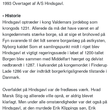
1993 Overtaget af A/S Hindsgavl.
• Historie
Hindsgavl optræder i kong Valdemars jordebog som
krongods 1231. Allerede da må det have været en af
kongedømmets stærke borge, så at sige et brohoved på
Fyn svarende til det lidt senere borganlæg på østkysten,
Nyborg kaldet Som et samlingspunkt midt i riget blev
Hindsgavl et vigtigt regeringssæde i løbet af 1200-tallet
Borgen blev sammen med Middelfart hærget og delvist
nedbrændt i 1287. I kølvandet på kongemordet i Finderup
Lade 1286 var der indtrådt borgerkrigslignende tilstande i
Danmark.
Overfaldet på Hindsgavl var de fredløses værk. Hvad
Marsk Stig og allierede ville opnå, er aldrig blevet
klarlagt. Men under alle omstændigheder var det også på
Hindsgavl, at den myrdede Erik Klippings søn, Erik