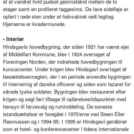
af et vandret hvid pudset gesimsbånd mellem de to
etager samt en profileret taggesims. De lave sidefløje er
opført i røde sten under et halvvalmet rødt tegltag.
Hjørnerne er kvadermurede.
• Interiør
Hindsgavls hovedbygning, der siden 1921 har været ejet
af Middelfart Kommune, blev i 1924 overtaget af
Foreningen Norden, der indrettede hovedbygningen til
kursuscenter. Under krigen blev Hindsgavl overtaget af
besættelsesmagten, der i en periode anvendte bygningen
til internering af danske officerer og siden som lazaret for
sårede tyske soldater. Bygningen blev restaureret efter
krigen og søgt ført tilbage til opførelsestidspunktet med
hensyn til farvevalg og ruminddeling. De seneste
istandsættelser er foregået i 1970'erne ved Steen Eiler
Rasmussen og i 1994-95. I 1995 er Hindsgavl genåbnet
som et hotel- og konferencecenter i tidens internationale