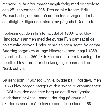
Menved, ni år efter mordet indgik forlig med de fredløse
den 25. september 1295. Den norske konge, Erik
Præstehader, optrådte på de fredløses vegne, idet han
samtidigt fik tilgodeset sine krav på gods i Danmark.
I opløsningstiden i første halvdel af 1300-tallet blev
Hindsgavl sammen med det øvrige Fyn pantsat til de
holstenske grever. Under genrejsningen søgte Valdemar
Atterdag forgæves at tage Hindsgavl med magt i 1358,
hvorefter han i 1360 fik frikøbt den stærke fæstning, der
herefter blev sæde for den kongelige lensmand for
Nordvestfyn.
Så sent som i 1607 lod Chr. 4. bygge på Hindsgavl, men
i 1659 blev borgen hærget af den svenske erobringshær.
I 1664 blev den ødelagte borg udlagt til den fynske
landsdommer Jens Lassen, der dog på grund af
skatterestancer måtte levere den tilbage igen i 1681.