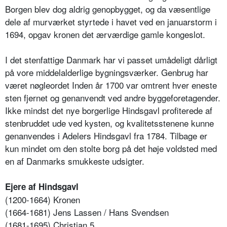
Borgen blev dog aldrig genopbygget, og da væsentlige
dele af murværket styrtede i havet ved en januarstorm i
1694, opgav kronen det ærværdige gamle kongeslot.
I det stenfattige Danmark har vi passet umådeligt dårligt
på vore middelalderlige bygningsværker. Genbrug har
været nøgleordet Inden år 1700 var omtrent hver eneste
sten fjernet og genanvendt ved andre byggeforetagender.
Ikke mindst det nye borgerlige Hindsgavl profiterede af
stenbruddet ude ved kysten, og kvalitetsstenene kunne
genanvendes i Adelers Hindsgavl fra 1784. Tilbage er
kun mindet om den stolte borg på det høje voldsted med
en af Danmarks smukkeste udsigter.
Ejere af Hindsgavl
(1200-1664) Kronen
(1664-1681) Jens Lassen / Hans Svendsen
(1681-1695) Christian 5.