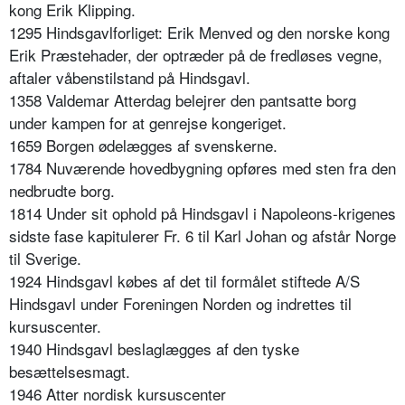
kong Erik Klipping.
1295 Hindsgavlforliget: Erik Menved og den norske kong
Erik Præstehader, der optræder på de fredløses vegne,
aftaler våbenstilstand på Hindsgavl.
1358 Valdemar Atterdag belejrer den pantsatte borg
under kampen for at genrejse kongeriget.
1659 Borgen ødelægges af svenskerne.
1784 Nuværende hovedbygning opføres med sten fra den
nedbrudte borg.
1814 Under sit ophold på Hindsgavl i Napoleons-krigenes
sidste fase kapitulerer Fr. 6 til Karl Johan og afstår Norge
til Sverige.
1924 Hindsgavl købes af det til formålet stiftede A/S
Hindsgavl under Foreningen Norden og indrettes til
kursuscenter.
1940 Hindsgavl beslaglægges af den tyske
besættelsesmagt.
1946 Atter nordisk kursuscenter