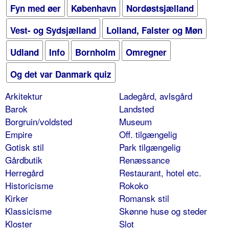
Fyn med øer
København
Nordøstsjælland
Vest- og Sydsjælland
Lolland, Falster og Møn
Udland
Info
Bornholm
Omregner
Og det var Danmark quiz
Arkitektur
Ladegård, avlsgård
Barok
Landsted
Borgruin/voldsted
Museum
Empire
Off. tilgængelig
Gotisk stil
Park tilgængelig
Gårdbutik
Renæssance
Herregård
Restaurant, hotel etc.
Historicisme
Rokoko
Kirker
Romansk stil
Klassicisme
Skønne huse og steder
Kloster
Slot