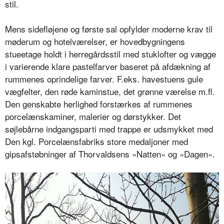
stil.
Mens sidefløjene og første sal opfylder moderne krav til
møderum og hotelværelser, er hovedbygningens
stueetage holdt i herregårdsstil med stuklofter og vægge
i varierende klare pastelfarver baseret på afdækning af
rummenes oprindelige farver. F.eks. havestuens gule
vægfelter, den røde kaminstue, det grønne værelse m.fl.
Den genskabte herlighed forstærkes af rummenes
porcelænskaminer, malerier og dørstykker. Det
søjlebårne indgangsparti med trappe er udsmykket med
Den kgl. Porcelænsfabriks store medaljoner med
gipsafstøbninger af Thorvaldsens »Natten« og »Dagen«.