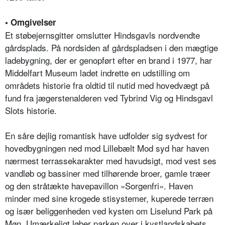
• Omgivelser
Et støbejernsgitter omslutter Hindsgavls nordvendte
gårdsplads. På nordsiden af gårdspladsen i den mægtige
ladebygning, der er genopført efter en brand i 1977, har
Middelfart Museum ladet indrette en udstilling om
områdets historie fra oldtid til nutid med hovedvægt på
fund fra jægerstenalderen ved Tybrind Vig og Hindsgavl
Slots historie.
En såre dejlig romantisk have udfolder sig sydvest for
hovedbygningen ned mod Lillebælt Mod syd har haven
nærmest terrassekarakter med havudsigt, mod vest ses
vandløb og bassiner med tilhørende broer, gamle træer
og den stråtækte havepavillon »Sorgenfri«. Haven
minder med sine krogede stisystemer, kuperede terræn
og især beliggenheden ved kysten om Liselund Park på
Møn. Umærkeligt løber parken over i kystlandskabets