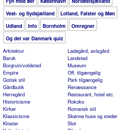
Fyn med øer
København
Nordøstsjælland
Vest- og Sydsjælland
Lolland, Falster og Møn
Udland
Info
Bornholm
Omregner
Og det var Danmark quiz
Arkitektur
Ladegård, avlsgård
Barok
Landsted
Borgruin/voldsted
Museum
Empire
Off. tilgængelig
Gotisk stil
Park tilgængelig
Gårdbutik
Renæssance
Herregård
Restaurant, hotel etc.
Historicisme
Rokoko
Kirker
Romansk stil
Klassicisme
Skønne huse og steder
Kloster
Slot