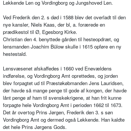
Lekkende Len og Vordingborg og Jungshoved Len.
Ved Frederik den 2. s død i 1588 blev det overladt til den
nye kansler, Niels Kaas, der bl, a. forærede en
prædikestol til Ø, Egesborg Kirke.
Christian den 4. benyttede gården til hesteopdræt, og
lensmanden Joachim Bülow skulle i 1615 opføre en ny
hestestald.
Lensvæsenet afskaffedes i 1660 ved Enevældens
indførelse, og Vordingborg Amt oprettedes, og jorden
blev forpagtet ud til Præstøkøbmanden Jens Lauridsen,
der havde så mange penge til gode af kongen, der havde
lånt penge af ham til svenskekrigene, at han frit kunne
forpagte hele Vordingborg Amt i perioden 1662 til 1673.
Det år overtog Prins Jørgen, Frederik den 3. s søn
Vordingborg Amt og dermed også Lekkende. Han kaldte
det hele Prins Jørgens Gods.