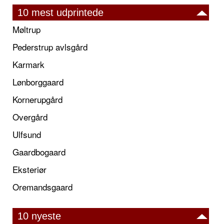
10 mest udprintede
Møltrup
Pederstrup avlsgård
Karmark
Lønborggaard
Kornerupgård
Overgård
Ulfsund
Gaardbogaard
Eksteriør
Oremandsgaard
10 nyeste