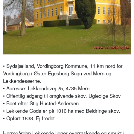
• Sydsjælland, Vordingborg Kommune, 11 km nord for
Vordingborg i Øster Egesborg Sogn ved Mern og
Lekkendesøerne.
• Adresse: Lekkendevej 25,
4735 Mern
.
• Offentlig adgang til omgivende skov. Ugledige Skov
• Boet efter Stig Husted-Andersen
• Lekkende Gods er på 1016 ha med Beldringe skov.
• Opført 1838. Ej fredet
Herregården Lekkende ligger overraskende og smukt i