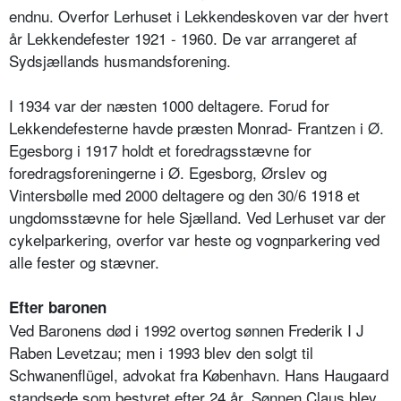
endnu. Overfor Lerhuset i Lekkendeskoven var der hvert
år Lekkendefester 1921 - 1960. De var arrangeret af
Sydsjællands husmandsforening.
I 1934 var der næsten 1000 deltagere. Forud for
Lekkendefesterne havde præsten Monrad- Frantzen i Ø.
Egesborg i 1917 holdt et foredragsstævne for
foredragsforeningerne i Ø. Egesborg, Ørslev og
Vintersbølle med 2000 deltagere og den 30/6 1918 et
ungdomsstævne for hele Sjælland. Ved Lerhuset var der
cykelparkering, overfor var heste og vognparkering ved
alle fester og stævner.
Efter baronen
Ved Baronens død i 1992 overtog sønnen Frederik I J
Raben Levetzau; men i 1993 blev den solgt til
Schwanenflügel, advokat fra København. Hans Haugaard
standsede som bestyret efter 24 år. Sønnen Claus blev