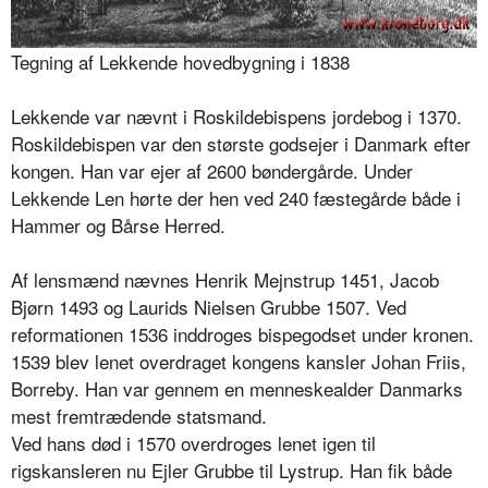
Tegning af Lekkende hovedbygning i 1838
Lekkende var nævnt i Roskildebispens jordebog i 1370.
Roskildebispen var den største godsejer i Danmark efter
kongen. Han var ejer af 2600 bøndergårde. Under
Lekkende Len hørte der hen ved 240 fæstegårde både i
Hammer og Bårse Herred.
Af lensmænd nævnes Henrik Mejnstrup 1451, Jacob
Bjørn 1493 og Laurids Nielsen Grubbe 1507. Ved
reformationen 1536 inddroges bispegodset under kronen.
1539 blev lenet overdraget kongens kansler Johan Friis,
Borreby. Han var gennem en menneskealder Danmarks
mest fremtrædende statsmand.
Ved hans død i 1570 overdroges lenet igen til
rigskansleren nu Ejler Grubbe til Lystrup. Han fik både