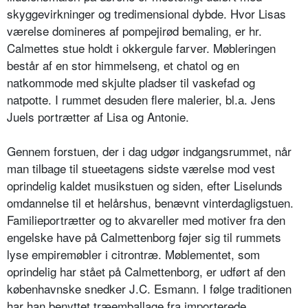
skyggevirkninger og tredimensional dybde. Hvor Lisas
værelse domineres af pompejirød bemaling, er hr.
Calmettes stue holdt i okkergule farver. Møbleringen
består af en stor himmelseng, et chatol og en
natkommode med skjulte pladser til vaskefad og
natpotte. I rummet desuden flere malerier, bl.a. Jens
Juels portrætter af Lisa og Antonie.
Gennem forstuen, der i dag udgør indgangsrummet, når
man tilbage til stueetagens sidste værelse mod vest
oprindelig kaldet musikstuen og siden, efter Liselunds
omdannelse til et helårshus, benævnt vinterdagligstuen.
Familieportrætter og to akvareller med motiver fra den
engelske have på Calmettenborg føjer sig til rummets
lyse empiremøbler i citrontræ. Møblementet, som
oprindelig har stået på Calmettenborg, er udført af den
københavnske snedker J.C. Esmann. I følge traditionen
har han benyttet træemballage fra importerede