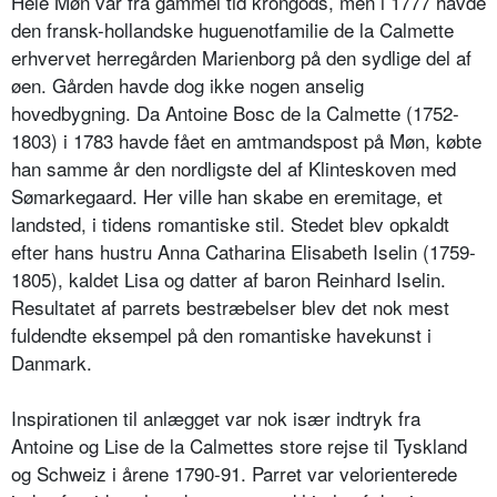
Hele Møn var fra gammel tid krongods, men i 1777 havde
den fransk-hollandske huguenotfamilie de la Calmette
erhvervet herregården Marienborg på den sydlige del af
øen. Gården havde dog ikke nogen anselig
hovedbygning. Da Antoine Bosc de la Calmette (1752-
1803) i 1783 havde fået en amtmandspost på Møn, købte
han samme år den nordligste del af Klinteskoven med
Sømarkegaard. Her ville han skabe en eremitage, et
landsted, i tidens romantiske stil. Stedet blev opkaldt
efter hans hustru Anna Catharina Elisabeth Iselin (1759-
1805), kaldet Lisa og datter af baron Reinhard Iselin.
Resultatet af parrets bestræbelser blev det nok mest
fuldendte eksempel på den romantiske havekunst i
Danmark.
Inspirationen til anlægget var nok især indtryk fra
Antoine og Lise de la Calmettes store rejse til Tyskland
og Schweiz i årene 1790-91. Parret var velorienterede