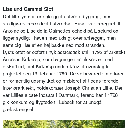
Liselund Gammel Slot
Det lille lystslot er anlæggets største bygning, men
stadigvæk beskedent i størrelse. Huset var beregnet til
Antoine og Lise de la Calmettes ophold på Liselund og
ligger sydligt i haven med udsigt over anlægget, men
samtidig i læ af en høj bakke ned mod stranden.
Lystslottet er opført i nyklassicistisk stil i 1792 af arkitekt
Andreas Kirkerup, som bygningen er tilskrevet med
sikkerhed, idet Kirkerup underskrev et overslag til
projektet den 19. februar 1790. De velbevarede interiører
er formentlig udsmykket og møbleret af tidens førende
interiørarkitekt, hofdekoratør Joseph Christian Lillie. Det
var Lillies sidste indsats i Danmark, førend han i 1798
gik konkurs og flygtede til Lübeck for at undgå
gældsfængsel.