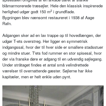
blåmarmorerede træsøjler. Hele den klassisk inspirerede
2
herlighed udgør godt 150 m
i grundflade.
Bygningen blev nænsomt restaureret i 1938 af Aage
Rafn.
Adgangen sker ad en lav trappe op til hovedlængen, der
udgør T-ets overstreg. Her ligger en symmetrisk
indgangssal, hvor der til hver side er smallere stadsstuer
og mindre stuer. T'ets fod rummer en stor spisesal, hvor
der via franske døre er adgang til en udvendig søjlegang.
Under stråtaget findes et antal små velindrettede
værelser til overnattende gæster. Søjlerne har ikke
kapitæler, men er helt enkle uden pynt.