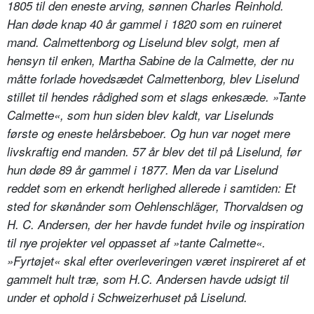
1805 til den eneste arving, sønnen Charles Reinhold.
Han døde knap 40 år gammel i 1820 som en ruineret
mand. Calmettenborg og Liselund blev solgt, men af
hensyn til enken, Martha Sabine de la Calmette, der nu
måtte forlade hovedsædet Calmettenborg, blev Liselund
stillet til hendes rådighed som et slags enkesæde. »Tante
Calmette«, som hun siden blev kaldt, var Liselunds
første og eneste helårsbeboer. Og hun var noget mere
livskraftig end manden. 57 år blev det til på Liselund, før
hun døde 89 år gammel i 1877. Men da var Liselund
reddet som en erkendt herlighed allerede i samtiden: Et
sted for skønånder som Oehlenschläger, Thorvaldsen og
H. C. Andersen, der her havde fundet hvile og inspiration
til nye projekter vel oppasset af »tante Calmette«.
»Fyrtøjet« skal efter overleveringen været inspireret af et
gammelt hult træ, som H.C. Andersen havde udsigt til
under et ophold i Schweizerhuset på Liselund.