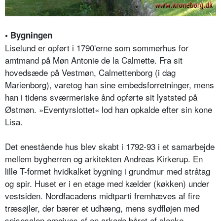
• Bygningen
Liselund er opført i 1790'erne som sommerhus for
amtmand på Møn Antonie de la Calmette. Fra sit
hovedsæde på Vestmøn, Calmettenborg (i dag
Marienborg), varetog han sine embedsforretninger, mens
han i tidens sværmeriske ånd opførte sit lyststed på
Østmøn. »Eventyrslottet« lod han opkalde efter sin kone
Lisa.
Det enestående hus blev skabt i 1792-93 i et samarbejde
mellem bygherren og arkitekten Andreas Kirkerup. En
lille T-formet hvidkalket bygning i grundmur med stråtag
og spir. Huset er i en etage med kælder (køkken) under
vestsiden. Nordfacadens midtparti fremhæves af fire
træsøjler, der bærer et udhæng, mens sydfløjen med
spisesalen omgives af en arkade båret af slanke