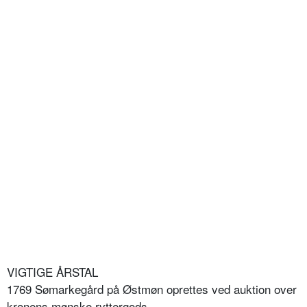
VIGTIGE ÅRSTAL
1769 Sømarkegård på Østmøn oprettes ved auktion over
kronens mønske ryttergods.