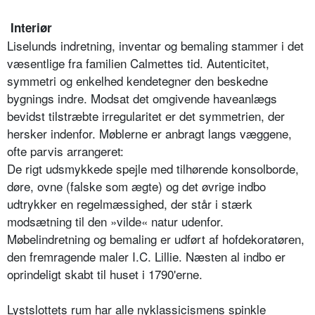
Interiør
Liselunds indretning, inventar og bemaling stammer i det
væsentlige fra familien Calmettes tid. Autenticitet,
symmetri og enkelhed kendetegner den beskedne
bygnings indre. Modsat det omgivende haveanlægs
bevidst tilstræbte irregularitet er det symmetrien, der
hersker indenfor. Møblerne er anbragt langs væggene,
ofte parvis arrangeret:
De rigt udsmykkede spejle med tilhørende konsolborde,
døre, ovne (falske som ægte) og det øvrige indbo
udtrykker en regelmæssighed, der står i stærk
modsætning til den »vilde« natur udenfor.
Møbelindretning og bemaling er udført af hofdekoratøren,
den fremragende maler I.C. Lillie. Næsten al indbo er
oprindeligt skabt til huset i 1790'erne.
Lystslottets rum har alle nyklassicismens spinkle