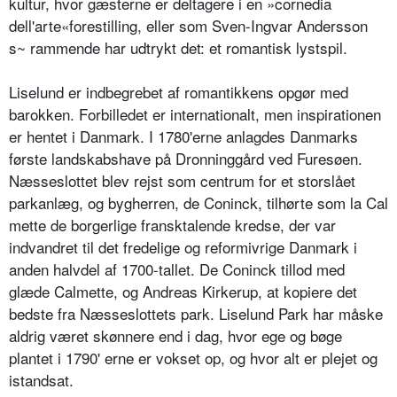
kultur, hvor gæsterne er deltagere i en »cornedia
dell'arte«forestilling, eller som Sven-Ingvar Andersson
s~ rammende har udtrykt det: et romantisk lystspil.
Liselund er indbegrebet af romantikkens opgør med
barokken. Forbilledet er internationalt, men inspirationen
er hentet i Danmark. I 1780'erne anlagdes Danmarks
første landskabshave på Dronninggård ved Furesøen.
Næsseslottet blev rejst som centrum for et storslået
parkanlæg, og bygherren, de Coninck, tilhørte som la Cal
mette de borgerlige fransktalende kredse, der var
indvandret til det fredelige og reformivrige Danmark i
anden halvdel af 1700-tallet. De Coninck tillod med
glæde Calmette, og Andreas Kirkerup, at kopiere det
bedste fra Næsseslottets park. Liselund Park har måske
aldrig været skønnere end i dag, hvor ege og bøge
plantet i 1790' erne er vokset op, og hvor alt er plejet og
istandsat.