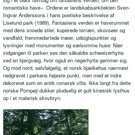
romantiske have«. Ordene er landskabsarkitekten Sven-
Ingvar Anderssons i hans poetiske beskrivelse af
Liselund park (1989). Fantasiens verden er haverummet
med dens snoede stier, kuperede terræn, skovsøer og
vandfald, fremmedartede træer, udsigtspunkter og
lysninger med monumenter og sælsomme huse: Nær
indgangen til parken ses den såkaldte schweizerhytte
ved en bjergvæg, hvor også en negerhytte gemmer sig.
Og mod nord, selvfølgelig, et norsk bjælkehus nærmest
nedgravet i parkens højeste punkt, men med et indre
dekoreret som en antik romersk villa. Ikke langt fra dette
norske Pompeji dukker pludselig et gult kinesisk lysthus
op i et malerisk skovbryn.