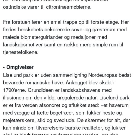
ostindiske varer til citrontræsmøblerne.
Fra forstuen fører en smal trappe op til første etage. Her
findes herskabets dekorerede sove- og gæsterum med
malede blomsterguirlander og medaljoner med
landskabsmotiver samt en række mere simple rum til
tjenestefolkene.
• Omgivelser
Liselund park er uden sammenligning Nordeuropas bedst
bevarede romantiske have. Anlægget blev skabt i
1790'erne. Grundideen er landskabshavens med
illusionen om den vilde, uregulerede natur. Liselund park
er et fra verden afsondret og aflukket sted: »et haverum
med vægge af tætte bøgetræer, som lukker heste og
mejetærskere, slid og sved ude. De skærmer for alt, der
kan minde om tilværelsens barske realiteter, og lukker
sig i et blødt favntag om fantasiens verden, om den