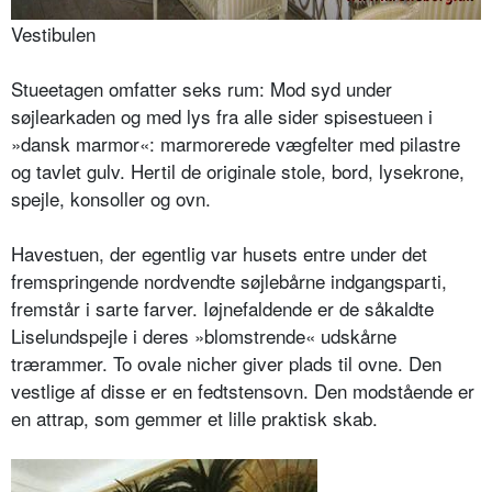
Vestibulen
Stueetagen omfatter seks rum: Mod syd under
søjlearkaden og med lys fra alle sider spisestueen i
»dansk marmor«: marmorerede vægfelter med pilastre
og tavlet gulv. Hertil de originale stole, bord, lysekrone,
spejle, konsoller og ovn.
Havestuen, der egentlig var husets entre under det
fremspringende nordvendte søjlebårne indgangsparti,
fremstår i sarte farver. Iøjnefaldende er de såkaldte
Liselundspejle i deres »blomstrende« udskårne
trærammer. To ovale nicher giver plads til ovne. Den
vestlige af disse er en fedtstensovn. Den modstående er
en attrap, som gemmer et lille praktisk skab.