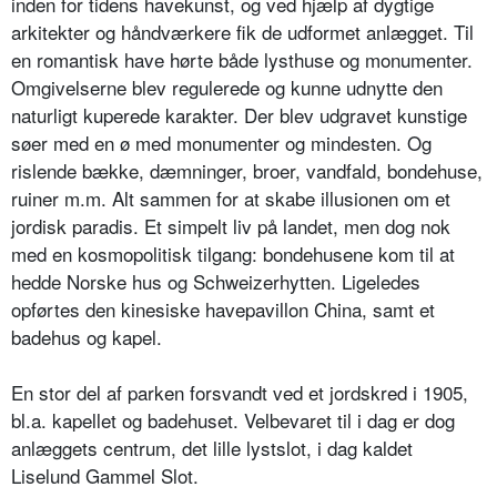
inden for tidens havekunst, og ved hjælp af dygtige
arkitekter og håndværkere fik de udformet anlægget. Til
en romantisk have hørte både lysthuse og monumenter.
Omgivelserne blev regulerede og kunne udnytte den
naturligt kuperede karakter. Der blev udgravet kunstige
søer med en ø med monumenter og mindesten. Og
rislende bække, dæmninger, broer, vandfald, bondehuse,
ruiner m.m. Alt sammen for at skabe illusionen om et
jordisk paradis. Et simpelt liv på landet, men dog nok
med en kosmopolitisk tilgang: bondehusene kom til at
hedde Norske hus og Schweizerhytten. Ligeledes
opførtes den kinesiske havepavillon China, samt et
badehus og kapel.
En stor del af parken forsvandt ved et jordskred i 1905,
bl.a. kapellet og badehuset. Velbevaret til i dag er dog
anlæggets centrum, det lille lystslot, i dag kaldet
Liselund Gammel Slot.