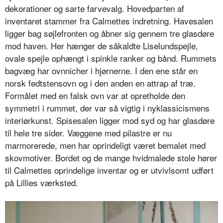
dekorationer og sarte farvevalg. Hovedparten af
inventaret stammer fra Calmettes indretning. Havesalen
ligger bag søjlefronten og åbner sig gennem tre glasdøre
mod haven. Her hænger de såkaldte Liselundspejle,
ovale spejle ophængt i spinkle ranker og bånd. Rummets
bagvæg har ovnnicher i hjørnerne. I den ene står en
norsk fedtstensovn og i den anden en attrap af træ.
Formålet med en falsk ovn var at opretholde den
symmetri i rummet, der var så vigtig i nyklassicismens
interiørkunst. Spisesalen ligger mod syd og har glasdøre
til hele tre sider. Væggene med pilastre er nu
marmorerede, men har oprindeligt været bemalet med
skovmotiver. Bordet og de mange hvidmalede stole hører
til Calmettes oprindelige inventar og er utvivlsomt udført
på Lillies værksted.