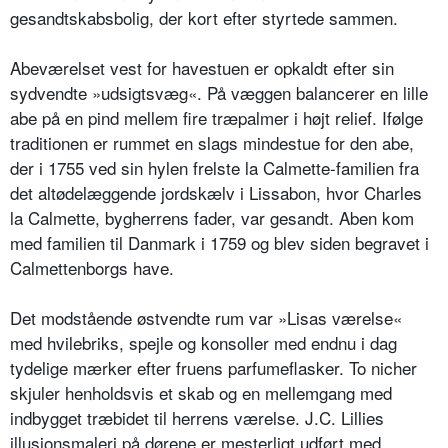
gesandtskabsbolig, der kort efter styrtede sammen.
Abeværelset vest for havestuen er opkaldt efter sin
sydvendte »udsigtsvæg«. På væggen balancerer en lille
abe på en pind mellem fire træpalmer i højt relief. Ifølge
traditionen er rummet en slags mindestue for den abe,
der i 1755 ved sin hylen frelste la Calmette-familien fra
det altødelæggende jordskælv i Lissabon, hvor Charles
la Calmette, bygherrens fader, var gesandt. Aben kom
med familien til Danmark i 1759 og blev siden begravet i
Calmettenborgs have.
Det modstående østvendte rum var »Lisas værelse«
med hvilebriks, spejle og konsoller med endnu i dag
tydelige mærker efter fruens parfumeflasker. To nicher
skjuler henholdsvis et skab og en mellemgang med
indbygget træbidet til herrens værelse. J.C. Lillies
illusionsmaleri på dørene er mesterligt udført med