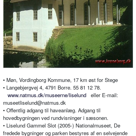
• Møn,
Vordingborg
Kommune, 17 km øst for Stege
• Langebjergvej 4, 4791 Borre. 55 81 12 78.
www.natmus.dk/museerne/liselund
eller E-mail:
museetliselund@natmus.dk
• Offentlig adgang til haveanlæg. Adgang til
hovedbygningen ved rundvisninger i sæsonen.
• Liselund Gammel Slot (2005-) Nationalmuseet, De
fredede bygninger og parken bestyres af en selvejende