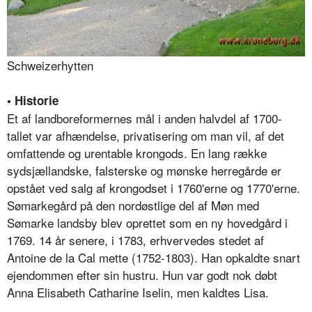
Schweizerhytten
• Historie
Et af landboreformernes mål i anden halvdel af 1700-
tallet var afhændelse, privatisering om man vil, af det
omfattende og urentable krongods. En lang række
sydsjællandske, falsterske og mønske herregårde er
opstået ved salg af krongodset i 1760'erne og 1770'erne.
Sømarkegård på den nordøstlige del af Møn med
Sømarke landsby blev oprettet som en ny hovedgård i
1769. 14 år senere, i 1783, erhvervedes stedet af
Antoine de la Cal mette (1752-1803). Han opkaldte snart
ejendommen efter sin hustru. Hun var godt nok døbt
Anna Elisabeth Catharine Iselin, men kaldtes Lisa.