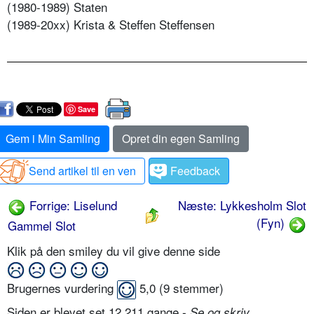
(1980-1989) Staten
(1989-20xx) Krista & Steffen Steffensen
Save
Gem i Min Samling
Opret din egen Samling
Send artikel til en ven
Feedback
Forrige: Liselund
Næste: Lykkesholm Slot
(Fyn)
Gammel Slot
Klik på den smiley du vil give denne side
Brugernes vurdering
5,0
(
9
stemmer)
Siden er blevet set 12.211 gange -
Se og skriv