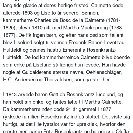
lang tids glæde af deres herlige fristed. Calmette døde
allerede 1803 og Lise to år senere. Sønnen,
kammerherre Charles de Bosc de la Calmette (1781-
1820), blev i 1810 gift med Martha Mackeprang (1788-
1877). De fik ingen børn, og efter hans død som fallent
blev Liselund solgt til vennen Frederik Raben-Levetzau-
Huitfeldt og dennes hustru Emerentia Rosenkrantz-
Huitfeldt. De lod kammerherreinde Calmette blive boende
som enke på Liselund så længe hun levede. Hun havde
nogle af Guldalderens største navne, Oehlenschläger,
H.C. Andersen og Thorvaldsen, som gæster her.
I 1843 arvede baron Gottlob Rosenkrantz Liselund, og
han holdt sin onkel og tantes løfte til Martha Calmette.
Da kammerherreinden døde 91 år gammel i 1877
rykkede familien Rosenkrantz ind på slottet. Det viste sig
hurtigt, at det lille lystslot var for upraktisk, hvorfor den
næste ejer, baron Fritz Rosenkrantz og baronesse Oluffa