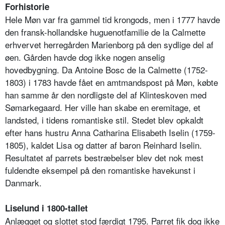
Forhistorie
Hele Møn var fra gammel tid krongods, men i 1777 havde
den fransk-hollandske huguenotfamilie de la Calmette
erhvervet herregården Marienborg på den sydlige del af
øen. Gården havde dog ikke nogen anselig
hovedbygning. Da Antoine Bosc de la Calmette (1752-
1803) i 1783 havde fået en amtmandspost på Møn, købte
han samme år den nordligste del af Klinteskoven med
Sømarkegaard. Her ville han skabe en eremitage, et
landsted, i tidens romantiske stil. Stedet blev opkaldt
efter hans hustru Anna Catharina Elisabeth Iselin (1759-
1805), kaldet Lisa og datter af baron Reinhard Iselin.
Resultatet af parrets bestræbelser blev det nok mest
fuldendte eksempel på den romantiske havekunst i
Danmark.
Liselund i 1800-tallet
Anlægget og slottet stod færdigt 1795. Parret fik dog ikke