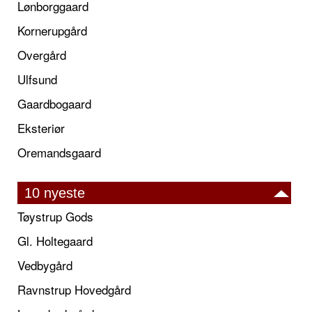
Lønborggaard
Kornerupgård
Overgård
Ulfsund
Gaardbogaard
Eksteriør
Oremandsgaard
10 nyeste
Tøystrup Gods
Gl. Holtegaard
Vedbygård
Ravnstrup Hovedgård