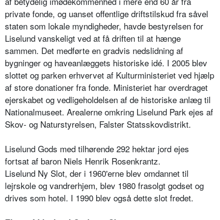
af betydelig imødekommenhed i mere end 60 år fra
private fonde, og uanset offentlige driftstilskud fra såvel
staten som lokale myndigheder, havde bestyrelsen for
Liselund vanskeligt ved at få driften til at hænge
sammen. Det medførte en gradvis nedslidning af
bygninger og haveanlæggets historiske idé. I 2005 blev
slottet og parken erhvervet af Kulturministeriet ved hjælp
af store donationer fra fonde. Ministeriet har overdraget
ejerskabet og vedligeholdelsen af de historiske anlæg til
Nationalmuseet. Arealerne omkring Liselund Park ejes af
Skov- og Naturstyrelsen, Falster Statsskovdistrikt.
Liselund Gods med tilhørende 292 hektar jord ejes
fortsat af baron Niels Henrik Rosenkrantz.
Liselund Ny Slot, der i 1960'erne blev omdannet til
lejrskole og vandrerhjem, blev 1980 frasolgt godset og
drives som hotel. I 1990 blev også dette slot fredet.