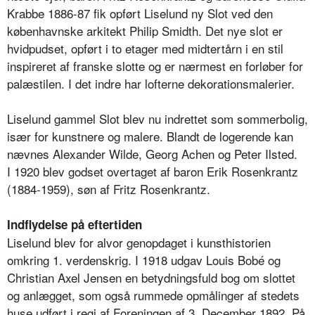
Krabbe 1886-87 fik opført Liselund ny Slot ved den
københavnske arkitekt Philip Smidth. Det nye slot er
hvidpudset, opført i to etager med midtertårn i en stil
inspireret af franske slotte og er nærmest en forløber for
palæstilen. I det indre har lofterne dekorationsmalerier.
Liselund gammel Slot blev nu indrettet som sommerbolig,
især for kunstnere og malere. Blandt de logerende kan
nævnes Alexander Wilde, Georg Achen og Peter Ilsted.
I 1920 blev godset overtaget af baron Erik Rosenkrantz
(1884-1959), søn af Fritz Rosenkrantz.
Indflydelse på eftertiden
Liselund blev for alvor genopdaget i kunsthistorien
omkring 1. verdenskrig. I 1918 udgav Louis Bobé og
Christian Axel Jensen en betydningsfuld bog om slottet
og anlægget, som også rummede opmålinger af stedets
huse udført i regi af Foreningen af 3. December 1892. På