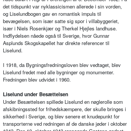
det tidspunkt var nyklassicismen allerede i sin vorden,
og Liselundbogen gav en romantisk impuls til
bevægelsen, som især satte sig spor i villabyggeriet,
især i Niels Rosenkjær og Therkel Hjejles landhuse.
Indflydelsen nåede også til Sverige, hvor Gunnar
Asplunds Skogskapellet har direkte referencer til
Liselund.
I 1918, da Bygningsfredningsloven blev vedtaget, blev
Liselund fredet med alle bygninger og monumenter.
Fredningen blev udvidet i 1960.
Liselund under Besættelsen
Under Besættelsen spillede Liselund en nøglerolle som
afskibningssted for frihedskæmpere, der skulle bringes i
sikkerhed i Sverige, og blev senere et knudepunkt for
transporterne ved redningen af de danske jøder i oktober
1943. Den 10. oktober 1943 ransagede Gestapo godset,