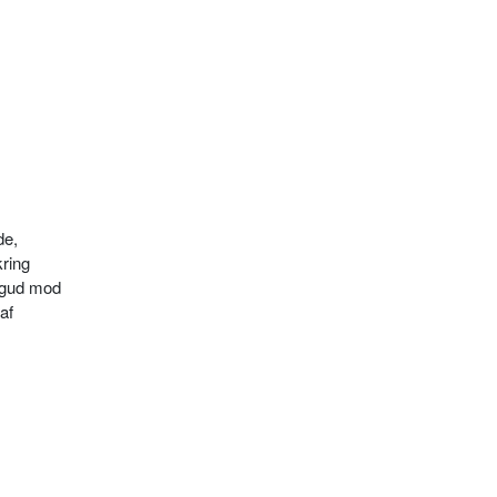
de,
kring
bagud mod
af