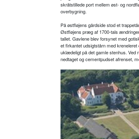
skråtstillede port mellem øst- og nordfl
overbygning.
På østfløjens gårdside stod et trappetår
Østfløjens præg af 1700-tals ændringer s
tallet. Gavlene blev forsynet med got
et firkantet udsigtstårn med krenelere
uklædeligt på det gamle stenhus. Ved r
nedtaget og cementpudset afrenset, me