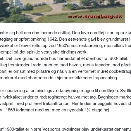
ster sig helt den dominerende østfløj. Den lave nordfløj i sort optrukk
tegltag er opført omkring 1642. Den østvendte gavl blev grundmuret i
sværket er blevet rettet op ved 1950'ernes restaurering, men ellers f
empel på det spinkle vestjyske bindingsværk.
llet. Det lave grundmurede hus har erstattet et stenhus fra lS00-tallet.
egltag fremtræder i røde mursten mod haven, mens facaden mod gård
arti er omsat med pilastre og nås via en velformet muret dobbelttrap
es markeret med charmerende »hjemmestrikkede« trappeanlæg.
fter nedrivning af en bindingsværksbygning magen til nordfløjen. Sydfl
tår hvidkalket under et rødt teglhængt halvvalmet tag. Bygningen mar
kvistparti med profileret trekantfronton. Her findes anlæggets hovedin
v i 1868 forlænget mod øst med en nygotisk 1½ etage høj
del af 1900-tallet er Nørre Vosborgs bygninger blev underkastet genne