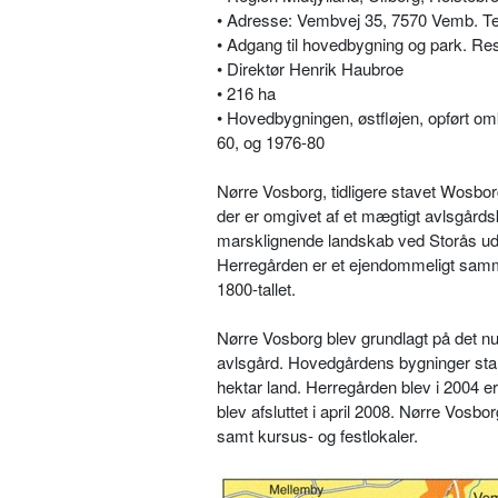
• Adresse: Vembvej 35, 7570 Vemb. Te
• Adgang til hovedbygning og park. Re
• Direktør Henrik Haubroe
• 216 ha
• Hovedbygningen, østfløjen, opført om
60, og 1976-80
Nørre Vosborg, tidligere stavet Wosbor
der er omgivet af et mægtigt avlsgård
marsklignende landskab ved Storås ud
Herregården er et ejendommeligt samme
1800-tallet.
Nørre Vosborg blev grundlagt på det nu
avlsgård. Hovedgårdens bygninger stamme
hektar land. Herregården blev i 2004 
blev afsluttet i april 2008. Nørre Vosb
samt kursus- og festlokaler.