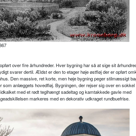
867
pført over fire århundreder. Hver bygning har så at sige sit århundre
gt svarer dertil. Ældst er den to etager høje østfløj der er opført om
enhus. Den massive, ret korte, men høje bygning peger stilmæssigt 
r som anlæggets hovedfløj. Bygningen, der rejser sig over en sokkel 
 hvidkalket med et rødt teglhængt sadeltag og kamtakkede gavle med
ageadskillelsen markeres med en dekorativ udkraget rundbuefrise.