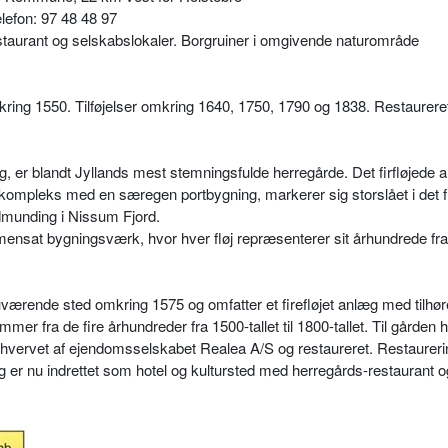
lefon: 97 48 48 97
staurant og selskabslokaler. Borgruiner i omgivende naturområde
kring 1550. Tilføjelser omkring 1640, 1750, 1790 og 1838. Restaurere
g, er blandt Jyllands mest stemningsfulde herregårde. Det firfløjede 
skompleks med en særegen portbygning, markerer sig storslået i det 
munding i Nissum Fjord.
nsat bygningsværk, hvor hver fløj repræsenterer sit århundrede fra 
værende sted omkring 1575 og omfatter et firefløjet anlæg med tilhø
r fra de fire århundreder fra 1500-tallet til 1800-tallet. Til gården 
erhvervet af ejendomsselskabet Realea A/S og restaureret. Restaurer
org er nu indrettet som hotel og kultursted med herregårds-restaurant o