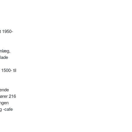
t 1950-
anlæg,
flade
1500- til
rende
hører 216
ingen
g -cafe