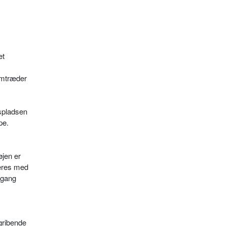
et
remtræder
spladsen
pe.
øjen er
keres med
dgang
mgribende