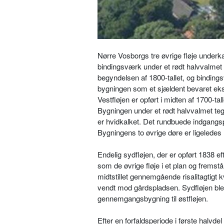
Nørre Vosborgs tre øvrige fløje underka
bindingsværk under et rødt halvvalmet 
begyndelsen af 1800-tallet, og binding
bygningen som et sjældent bevaret eks
Vestfløjen er opført i midten af 1700-ta
Bygningen under et rødt halvvalmet t
er hvidkalket. Det rundbuede indgangsp
Bygningens to øvrige døre er ligeled
Endelig sydfløjen, der er opført 1838 e
som de øvrige fløje i et plan og frems
midtstillet gennemgående risalitagtigt 
vendt mod gårdspladsen. Sydfløjen ble
gennemgangsbygning til østfløjen.
Efter en forfaldsperiode i første halv