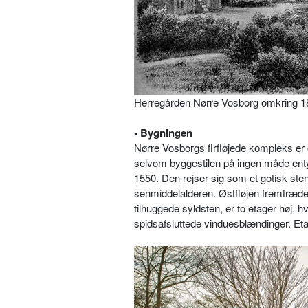
Herregården Nørre Vosborg omkring 1
• Bygningen
Nørre Vosborgs firfløjede kompleks er o
selvom byggestilen på ingen måde entydi
1550. Den rejser sig som et gotisk st
senmiddelalderen. Østfløjen fremtræde
tilhuggede syldsten, er to etager høj.
spidsafsluttede vinduesblændinger. Et