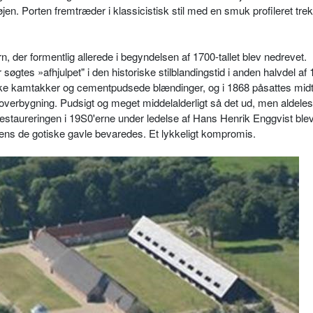
øjen. Porten fremtræder i klassicistisk stil med en smuk profileret tre
n, der formentlig allerede i begyndelsen af 1700-tallet blev nedrevet.
øgtes »afhjulpet" i den historiske stilblandingstid i anden halvdel af
iske kamtakker og cementpudsede blændinger, og i 1868 påsattes midt
t overbygning. Pudsigt og meget middelalderligt så det ud, men aldeles
estaureringen i 19S0'erne under ledelse af Hans Henrik Enggvist blev
ns de gotiske gavle bevaredes. Et lykkeligt kompromis.