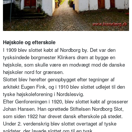
Højskole og efterskole
I 1909 blev slottet købt af Nordborg by. Det var den
tysksindede borgmester Klinkers drøm at bygge en
højskole, som skulle være en modvægt mod de danske
højskoler nord for grænsen.
Slottet blev herefter genopbygget efter tegninger af
arkitekt Eugen Fink, og i 1910 blev slottet udlejet til den
tyske højskoleforening i Nordslesvig.
Efter Genforeningen i 1920, blev slottet købt af grosserer
Johan Hansen. Han oprettede Stiftelsen Nordborg Slot,
som siden 1922 har drevet dansk efterskole på stedet.
Under 2. verdenskrig blev slottet overtaget af tyske
soldater, der lavede slottet om til en tysk