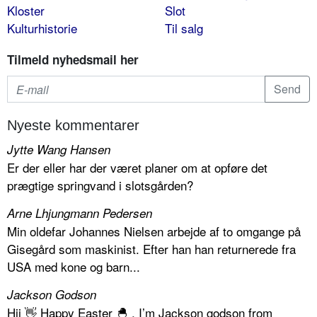
Kloster
Slot
Kulturhistorie
Til salg
Tilmeld nyhedsmail her
Nyeste kommentarer
Jytte Wang Hansen
Er der eller har der været planer om at opføre det
prægtige springvand i slotsgården?
Arne Lhjungmann Pedersen
Min oldefar Johannes Nielsen arbejde af to omgange på
Gisegård som maskinist. Efter han han returnerede fra
USA med kone og barn...
Jackson Godson
Hii 👋 Happy Easter 🐣 , I’m Jackson godson from