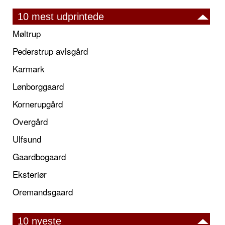
10 mest udprintede
Møltrup
Pederstrup avlsgård
Karmark
Lønborggaard
Kornerupgård
Overgård
Ulfsund
Gaardbogaard
Eksteriør
Oremandsgaard
10 nyeste