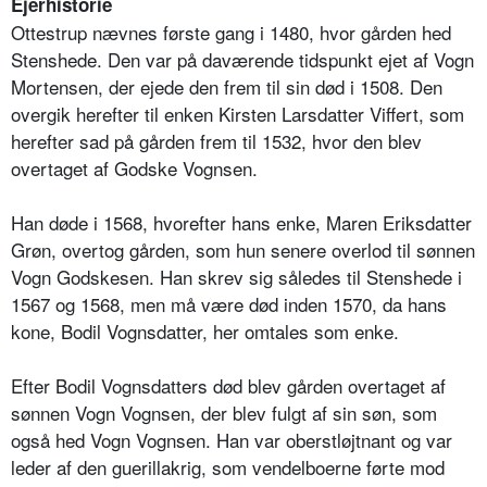
Ejerhistorie
Ottestrup nævnes første gang i 1480, hvor gården hed
Stenshede. Den var på daværende tidspunkt ejet af Vogn
Mortensen, der ejede den frem til sin død i 1508. Den
overgik herefter til enken Kirsten Larsdatter Viffert, som
herefter sad på gården frem til 1532, hvor den blev
overtaget af Godske Vognsen.
Han døde i 1568, hvorefter hans enke, Maren Eriksdatter
Grøn, overtog gården, som hun senere overlod til sønnen
Vogn Godskesen. Han skrev sig således til Stenshede i
1567 og 1568, men må være død inden 1570, da hans
kone, Bodil Vognsdatter, her omtales som enke.
Efter Bodil Vognsdatters død blev gården overtaget af
sønnen Vogn Vognsen, der blev fulgt af sin søn, som
også hed Vogn Vognsen. Han var oberstløjtnant og var
leder af den guerillakrig, som vendelboerne førte mod