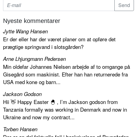
Nyeste kommentarer
Jytte Wang Hansen
Er der eller har der været planer om at opføre det
prægtige springvand i slotsgården?
Arne Lhjungmann Pedersen
Min oldefar Johannes Nielsen arbejde af to omgange på
Gisegård som maskinist. Efter han han returnerede fra
USA med kone og barn...
Jackson Godson
Hii 👋 Happy Easter 🐣 , I’m Jackson godson from
Tanzania formally was working in Denmark and now in
Ukraine and now my contract...
Torben Hansen
Der er en del faktuelle fejl i beskrivelsen af Brupgården.