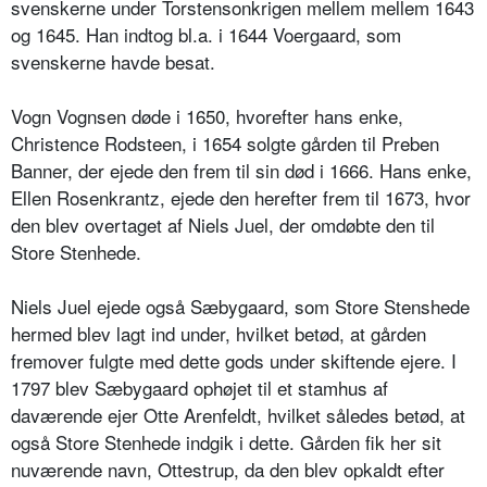
svenskerne under Torstensonkrigen mellem mellem 1643
og 1645. Han indtog bl.a. i 1644 Voergaard, som
svenskerne havde besat.
Vogn Vognsen døde i 1650, hvorefter hans enke,
Christence Rodsteen, i 1654 solgte gården til Preben
Banner, der ejede den frem til sin død i 1666. Hans enke,
Ellen Rosenkrantz, ejede den herefter frem til 1673, hvor
den blev overtaget af Niels Juel, der omdøbte den til
Store Stenhede.
Niels Juel ejede også Sæbygaard, som Store Stenshede
hermed blev lagt ind under, hvilket betød, at gården
fremover fulgte med dette gods under skiftende ejere. I
1797 blev Sæbygaard ophøjet til et stamhus af
daværende ejer Otte Arenfeldt, hvilket således betød, at
også Store Stenhede indgik i dette. Gården fik her sit
nuværende navn, Ottestrup, da den blev opkaldt efter