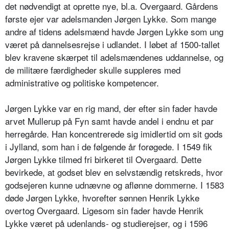
det nødvendigt at oprette nye, bl.a. Overgaard. Gårdens
første ejer var adelsmanden Jørgen Lykke. Som mange
andre af tidens adelsmænd havde Jørgen Lykke som ung
været på dannelsesrejse i udlandet. I løbet af 1500-tallet
blev kravene skærpet til adelsmændenes uddannelse, og
de militære færdigheder skulle suppleres med
administrative og politiske kompetencer.
Jørgen Lykke var en rig mand, der efter sin fader havde
arvet Mullerup på Fyn samt havde andel i endnu et par
herregårde. Han koncentrerede sig imidlertid om sit gods
i Jylland, som han i de følgende år forøgede. I 1549 fik
Jørgen Lykke tilmed fri birkeret til Overgaard. Dette
bevirkede, at godset blev en selvstændig retskreds, hvor
godsejeren kunne udnævne og aflønne dommerne. I 1583
døde Jørgen Lykke, hvorefter sønnen Henrik Lykke
overtog Overgaard. Ligesom sin fader havde Henrik
Lykke været på udenlands- og studierejser, og i 1596