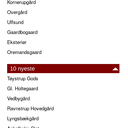
Kornerupgård
Overgård
Ulfsund
Gaardbogaard
Eksteriør
Oremandsgaard
10 nyeste
Tøystrup Gods
Gl. Holtegaard
Vedbygård
Ravnstrup Hovedgård
Lyngsbækgård