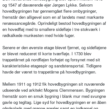
og 1547 af daværende ejer Jørgen Lykke. Selvom
hovedbygningen har gennemgået flere ombygninger,
fremstår den alligevel som en af landets mest markante
renæssancegårde. Oprindeligt bestod hovedbygningen af
en hovedfløj med to smallere sidefløje i tre stokværk i
rødkalkede munkesten med hvide fuger.
Senere er den øverste etage blevet fjernet, og sidefløjene
er blevet reduceret til korte tværfløje. I 1730 blev
trappetårnet på nordfløjen forhøjet og forsynet med sit
karakteristiske etagespir og sandstensportal. Tidligere
havde der været to trappetårne på hovedbygningen.
Mellem 1911 og 1912 fik hovedbygningen sit nuværende
udseende ved arkitekt Mogens Clemmensen. Bygningen
fremstår som en smuk bygning i blank mur med svungne
gavle og tegltag. Lige syd for hovedbygningen er en åben
gårdsplads med grønne arealer samt en indkørsel og