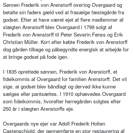
Sønnen Frederik von Arenstorff overtog Overgaard og
betalte sin faders gæld ved at frasælge fæstegårde fra
godset. Efter at have været ejet af flere medlemmer af
slægten Arenstorff blev Overgaard i 1799 solgt af
Frederik von Arenstorff til Peter Severin Fønss og Erik
Christian Müller. Kort efter købte Frederik von Arenstorff
dog gården tilbage og påbegyndte energisk at arbejde for
at bringe godset på fode igen.
I 1835 oprettede sønnen, Frederik von Arenstorff, et
fideikommis af Overgaard for familien Arenstorff. Det vil
sige, at godset blev båndlagt og derved ikke kunne
sælges eller pantsættes. I 1910 ophævedes Overgaard
som fideikommis, hvorefter herregården solgtes efter
250 år i slægten Arenstorffs eje.
Overgaards nye ejer var Adolf Frederik Holten
Castenschiold, der gennemførte en stor restaurering af