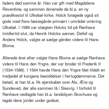
faders død samme år. Han var gift med Magdalene
Reventlow, og sammen donerede de bl.a. en ny
prædikestol til Ulkebøl kirke. Holck forøgede også sit
gods med flere fæstegårde primært i området omkring
Ulkebøl. I 1589 var slægten Holcks tid på Rønhave
imidlertid slut, da Henrik Holcks sønner, Detlef og
Anders Holck, valgte at sælge gården videre til Hans
Blome.
Allerede året efter valgte Hans Blome at sælge Rønhave
videre til Hans den Yngre, der var broder til Frederik II
(1534-1588). I 1564 havde Hans den Yngre fået tildelt en
tredjedel af kongens besiddelser i hertugdømmerne. Det
betød, at han bl.a. fik ejerskabet over Als, Ærø og
Sundeved, der alle sammen lå i Slesvig. I forhold til
Rønhave nedlagde han bl.a. landsbyen Skovhuse og
lagde dens jorder under godset.