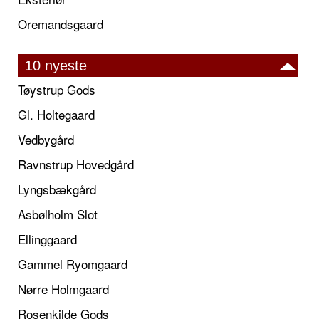
Oremandsgaard
10 nyeste
Tøystrup Gods
Gl. Holtegaard
Vedbygård
Ravnstrup Hovedgård
Lyngsbækgård
Asbølholm Slot
Ellinggaard
Gammel Ryomgaard
Nørre Holmgaard
Rosenkilde Gods