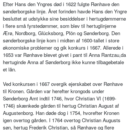
Efter Hans den Yngres død i 1622 fulgte Rønhave den
sønderborgske linje. Året forinden havde Hans den Yngre
besluttet at udstykke sine besiddelser i hertugdømmerne
i flere små fyrstedømmer, som blev til hertuglinjerne
Ærø, Nordborg, Glücksborg, Plön og Sønderborg. Den
sønderborgske linje kom i midten af 1600-tallet i store
økonomiske problemer og gik konkurs i 1667. Allerede i
1653 var Rønhave blevet givet i pant til Anna Rantzau,da
hertuginde Anna af Sønderborg ikke kunne tilbagebetale
et lån.
Ved konkursen i 1667 overgik ejerskabet over Rønhave
til Kronen. Gården var herefter krongods under
Sønderborg Amt indtil 1746, hvor Christian VI (1699-
1746) skænkede gården til hertug Christian August af
Augustenborg. Han døde dog i 1754, hvorefter Kronen
igen overtog gården. I 1764 overtog Christian Augusts
søn, hertug Frederik Christian, så Rønhave og flere