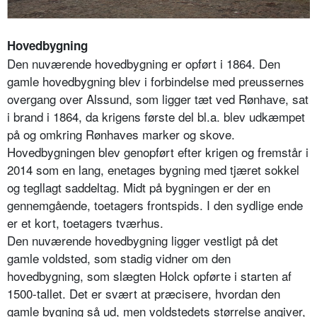
Hovedbygning
Den nuværende hovedbygning er opført i 1864. Den
gamle hovedbygning blev i forbindelse med preussernes
overgang over Alssund, som ligger tæt ved Rønhave, sat
i brand i 1864, da krigens første del bl.a. blev udkæmpet
på og omkring Rønhaves marker og skove.
Hovedbygningen blev genopført efter krigen og fremstår i
2014 som en lang, enetages bygning med tjæret sokkel
og tegllagt saddeltag. Midt på bygningen er der en
gennemgående, toetagers frontspids. I den sydlige ende
er et kort, toetagers tværhus.
Den nuværende hovedbygning ligger vestligt på det
gamle voldsted, som stadig vidner om den
hovedbygning, som slægten Holck opførte i starten af
1500-tallet. Det er svært at præcisere, hvordan den
gamle bygning så ud, men voldstedets størrelse angiver,