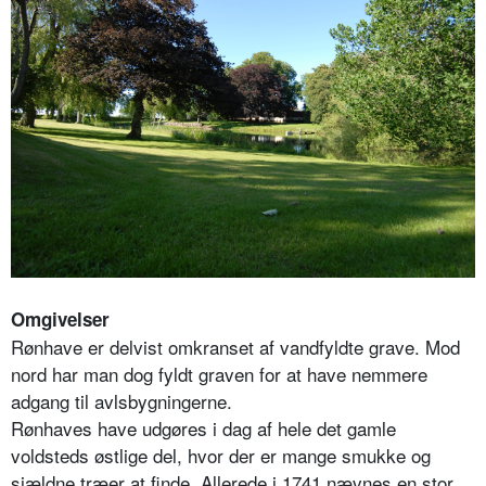
Omgivelser
Rønhave er delvist omkranset af vandfyldte grave. Mod
nord har man dog fyldt graven for at have nemmere
adgang til avlsbygningerne.
Rønhaves have udgøres i dag af hele det gamle
voldsteds østlige del, hvor der er mange smukke og
sjældne træer at finde. Allerede i 1741 nævnes en stor