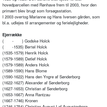
hovedparcellen med Rønhave frem til 2003, hvor den
primært blev brugt som forsøgsstation.
I 2003 overtog Marianne og Hans Iversen gården, som
bl.a. udlejes til arrangementer og ferielejligheder.
Ejerrække
(
-
) Godske Holck
(
-1535) Bertel Holck
(1535-1579) Henrik Holck
(1579-1589) Detlef Holck
(1579-1589) Anders Holck
(1589-1590) Hans Blome
(1590-1622) Hans den Yngre af Sønderborg
(1622-1627) Alexander af Sønderborg
(1627-1653) Christian af Sønderborg
(1653-1667) Anna Rantzau
(1667-1746) Kronen
(1746-1754) Christian August I af Augustenborg