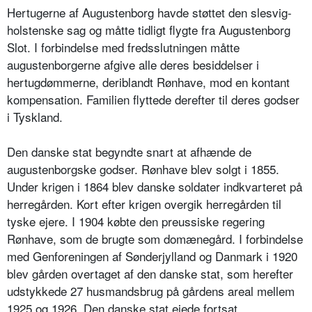
Hertugerne af Augustenborg havde støttet den slesvig-
holstenske sag og måtte tidligt flygte fra Augustenborg
Slot. I forbindelse med fredsslutningen måtte
augustenborgerne afgive alle deres besiddelser i
hertugdømmerne, deriblandt Rønhave, mod en kontant
kompensation. Familien flyttede derefter til deres godser
i Tyskland.
Den danske stat begyndte snart at afhænde de
augustenborgske godser. Rønhave blev solgt i 1855.
Under krigen i 1864 blev danske soldater indkvarteret på
herregården. Kort efter krigen overgik herregården til
tyske ejere. I 1904 købte den preussiske regering
Rønhave, som de brugte som domænegård. I forbindelse
med Genforeningen af Sønderjylland og Danmark i 1920
blev gården overtaget af den danske stat, som herefter
udstykkede 27 husmandsbrug på gårdens areal mellem
1925 og 1926. Den danske stat ejede fortsat