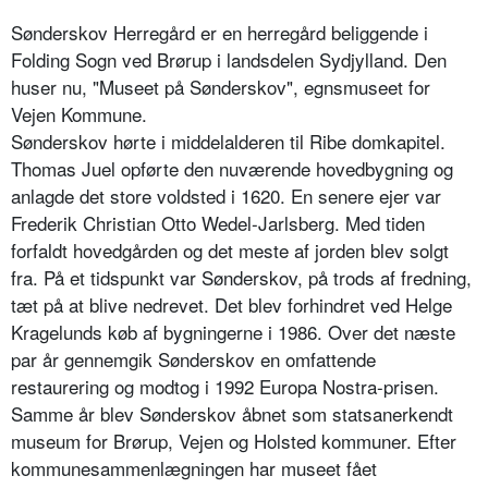
Sønderskov Herregård er en herregård beliggende i
Folding Sogn ved Brørup i landsdelen Sydjylland. Den
huser nu, "Museet på Sønderskov", egnsmuseet for
Vejen Kommune.
Sønderskov hørte i middelalderen til Ribe domkapitel.
Thomas Juel opførte den nuværende hovedbygning og
anlagde det store voldsted i 1620. En senere ejer var
Frederik Christian Otto Wedel-Jarlsberg. Med tiden
forfaldt hovedgården og det meste af jorden blev solgt
fra. På et tidspunkt var Sønderskov, på trods af fredning,
tæt på at blive nedrevet. Det blev forhindret ved Helge
Kragelunds køb af bygningerne i 1986. Over det næste
par år gennemgik Sønderskov en omfattende
restaurering og modtog i 1992 Europa Nostra-prisen.
Samme år blev Sønderskov åbnet som statsanerkendt
museum for Brørup, Vejen og Holsted kommuner. Efter
kommunesammenlægningen har museet fået