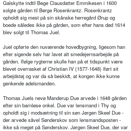
Galskytte indtil Bege Clausdatter Emmikesen i 1600
solgte gården til Børge Rosenkrantz. Rosenkrantz
opholdt sig mest på sin skånske herregård Ørup og
boede således ikke på gården, som efter hans død 1614
blev solgt til Thomas Juel.
Juel opførte den nuværende hovedbygning, ligesom han
efter sigende selv har lavet alt smedejernsarbejde på
gården. Ifølge rygterne skulle han på et tidspunkt være
blevet overrasket af Christian IV (1577-1648) iført sit
arbejdstøj og var da så beskidt, at kongen ikke kunne
genkende adelsmanden.
Thomas Juels nevø Manderup Due arvede i 1648 gården
efter sin barnløse onkel. Due var lensmand i Thy og
opholdt sig i modsætning til sin søn Jørgen Skeel Due -
der arvede såvel Sønderskov som lensmandsposten -
ikke så meget på Sønderskov. Jørgen Skeel Due, der var