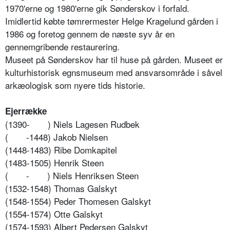
1970'erne og 1980'erne gik Sønderskov i forfald.
Imidlertid købte tømrermester Helge Kragelund gården i
1986 og foretog gennem de næste syv år en
gennemgribende restaurering.
Museet på Sønderskov har til huse på gården. Museet er
kulturhistorisk egnsmuseum med ansvarsområde i såvel
arkæologisk som nyere tids historie.
Ejerrække
(1390-
) Niels Lagesen Rudbek
(
-1448) Jakob Nielsen
(1448-1483) Ribe Domkapitel
(1483-1505) Henrik Steen
(
-
) Niels Henriksen Steen
(1532-1548) Thomas Galskyt
(1548-1554) Peder Thomesen Galskyt
(1554-1574) Otte Galskyt
(1574-1593) Albert Pedersen Galskyt