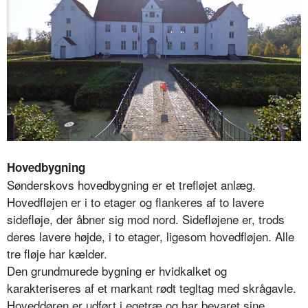
Hovedbygning
Sønderskovs hovedbygning er et trefløjet anlæg.
Hovedfløjen er i to etager og flankeres af to lavere
sidefløje, der åbner sig mod nord. Sidefløjene er, trods
deres lavere højde, i to etager, ligesom hovedfløjen. Alle
tre fløje har kælder.
Den grundmurede bygning er hvidkalket og
karakteriseres af et markant rødt tegltag med skrågavle.
Hoveddøren er udført i egetræ og har bevaret sine