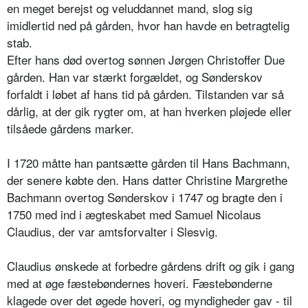
en meget berejst og veluddannet mand, slog sig
imidlertid ned på gården, hvor han havde en betragtelig
stab.
Efter hans død overtog sønnen Jørgen Christoffer Due
gården. Han var stærkt forgældet, og Sønderskov
forfaldt i løbet af hans tid på gården. Tilstanden var så
dårlig, at der gik rygter om, at han hverken pløjede eller
tilsåede gårdens marker.
I 1720 måtte han pantsætte gården til Hans Bachmann,
der senere købte den. Hans datter Christine Margrethe
Bachmann overtog Sønderskov i 1747 og bragte den i
1750 med ind i ægteskabet med Samuel Nicolaus
Claudius, der var amtsforvalter i Slesvig.
Claudius ønskede at forbedre gårdens drift og gik i gang
med at øge fæstebøndernes hoveri. Fæstebønderne
klagede over det øgede hoveri, og myndigheder gav - til