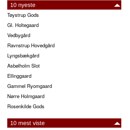
10 nyeste
Tøystrup Gods
Gl. Holtegaard
Vedbygård
Ravnstrup Hovedgård
Lyngsbækgård
Asbølholm Slot
Ellinggaard
Gammel Ryomgaard
Nørre Holmgaard
Rosenkilde Gods
10 mest viste