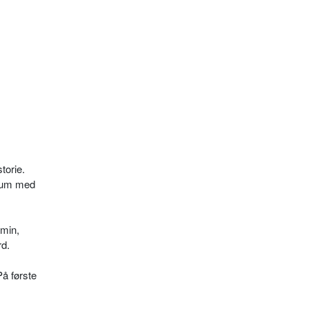
torie.
 rum med
amin,
rd.
På første