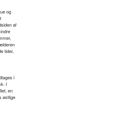
tue og
t
dsiden af
mindre
ammer,
Kælderen
e tider,
dtages i
k. I
let, en
s østlige