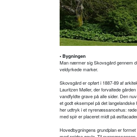
• Bygningen
Man nærmer sig Skovsgård gennem det
veldyrkede marker.
Skovsgård er opført i 1887-89 af arkit
Lauritzen Møller, der forvaltede gårde
vandfyldte grave på alle sider. Den nuv
et godt eksempel på det langelandske he
her udtryk i et nyrenæssancehus: røde 
med spir er placeret midt på østfacade
Hovedbygningens grundplan er formet so
med spidse gavle. Til nyrenæssancen h