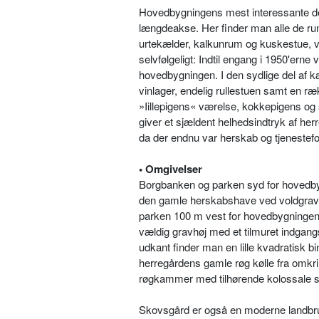
Hovedbygningens mest interessante de
længdeakse. Her finder man alle de rum
urtekælder, kalkunrum og kuskestue, 
selvfølgeligt: Indtil engang i 1950'ern
hovedbygningen. I den sydlige del af kæ
vinlager, endelig rullestuen samt en r
»Iillepigens« værelse, kokkepigens og 
giver et sjældent helhedsindtryk af herr
da der endnu var herskab og tjenestefo
• Omgivelser
Borgbanken og parken syd for hovedbyg
den gamle herskabshave ved voldgrave
parken 100 m vest for hovedbygningen 
vældig gravhøj med et tilmuret indgangsp
udkant finder man en lille kvadratisk 
herregårdens gamle røg kølle fra omkrin
røgkammer med tilhørende kolossale s
Skovsgård er også en moderne landbrug