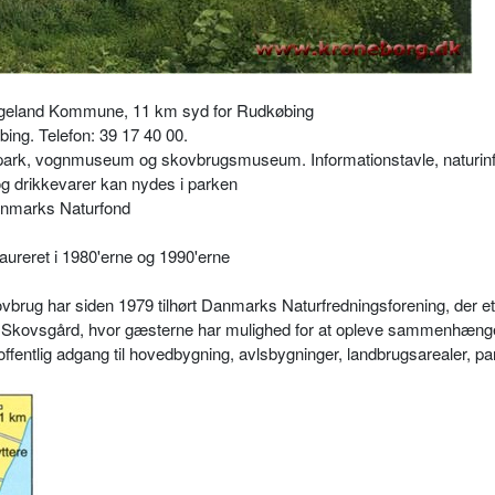
ngeland Kommune, 11 km syd for Rudkøbing
ing. Telefon: 39 17 40 00.
g park, vognmuseum og skovbrugsmuseum. Informationstavle, naturin
g drikkevarer kan nydes i parken
anmarks Naturfond
aureret i 1980'erne og 1990'erne
vbrug har siden 1979 tilhørt Danmarks Naturfredningsforening, der e
g Skovsgård, hvor gæsterne har mulighed for at opleve sammenhæng
ffentlig adgang til hovedbygning, avlsbygninger, landbrugsarealer, pa