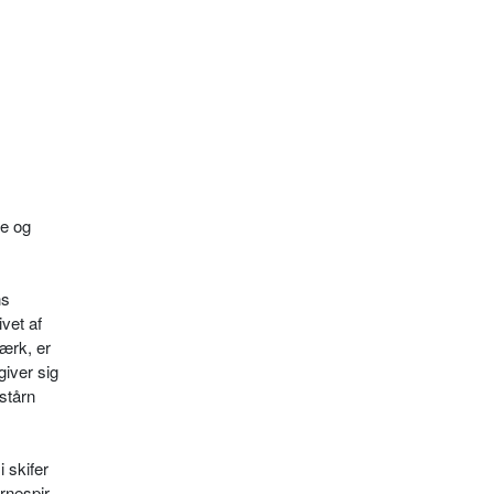
e og
ns
vet af
værk, er
giver sig
stårn
 skifer
rnespir.