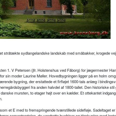
 stråtækte sydlangelandske landskab med småbakker, krogede vej
ekten 1. V Petersen (jfr. Holstenshus ved Fåborg) for jægermester Ha
n for sin moder Laurine Møller. Hovedbygningen ligger på en holm omgi
ærende bygning, der erstattede et firfløjet 1600-tals anlæg i bindings
rregårdsbyggeri fra anden halvdel af 1800-tallet. Den historiske stil 
danske mursten, to etager højt over en kælder. Et ottekantet indgang
n.
m et E med to fremspringende tværstillede sidefløje. Sadeltaget er i
ører cementportalen, de vandrette buefriser og tårnkuplen med lante