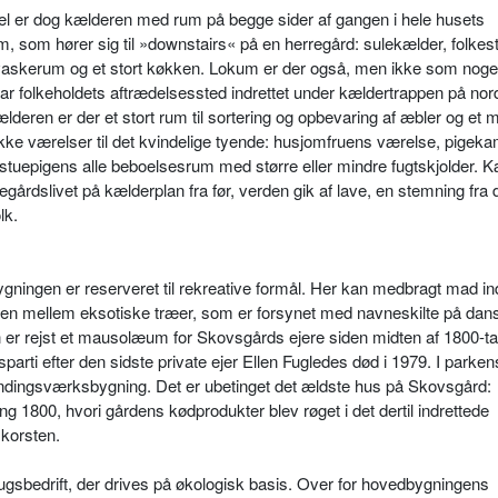
l er dog kælderen med rum på begge sider af gangen i hele husets
, som hører sig til »downstairs« på en herregård: sulekælder, folkes
vaskerum og et stort køkken. Lokum er der også, men ikke som noge
e var folkeholdets aftrædelsessted indrettet under kældertrappen på nor
lderen er der et stort rum til sortering og opbevaring af æbler og et 
ække værelser til det kvindelige tyende: husjomfruens værelse, pigek
stuepigens alle beboelsesrum med større eller mindre fugtskjolder. 
egårdslivet på kælderplan fra før, verden gik af lave, en stemning fra d
lk.
ningen er reserveret til rekreative formål. Her kan medbragt mad in
n mellem eksotiske træer, som er forsynet med navneskilte på dans
er rejst et mausolæum for Skovsgårds ejere siden midten af 1800-tal
arti efter den sidste private ejer Ellen Fugledes død i 1979. I parken
bindingsværksbygning. Det er ubetinget det ældste hus på Skovsgård:
g 1800, hvori gårdens kødprodukter blev røget i det dertil indrettede
korsten.
sbedrift, der drives på økologisk basis. Over for hovedbygningens