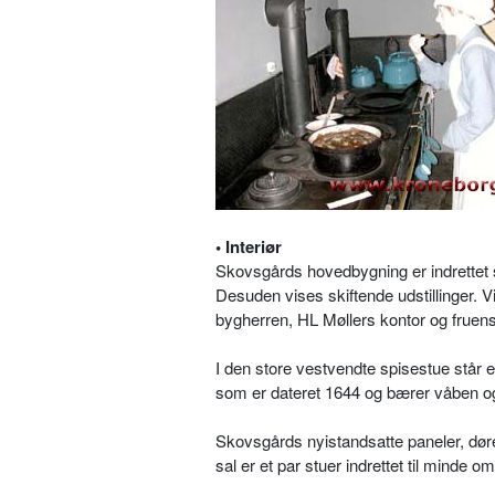
• Interiør
Skovsgårds hovedbygning er indrettet
Desuden vises skiftende udstillinger.
bygherren, HL Møllers kontor og frue
I den store vestvendte spisestue står 
som er dateret 1644 og bærer våben og 
Skovsgårds nyistandsatte paneler, døre o
sal er et par stuer indrettet til minde 