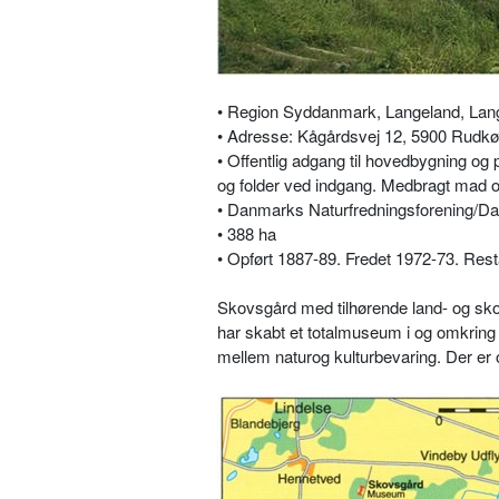
• Region Syddanmark, Langeland, La
• Adresse: Kågårdsvej 12, 5900 Rudkøb
• Offentlig adgang til hovedbygning o
og folder ved indgang. Medbragt mad o
• Danmarks Naturfredningsforening/D
• 388 ha
• Opført 1887-89. Fredet 1972-73. Rest
Skovsgård med tilhørende land- og sko
har skabt et totalmuseum i og omkrin
mellem naturog kulturbevaring. Der er o