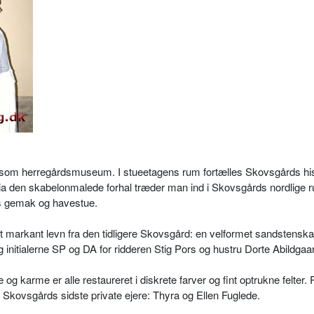
 som herregårdsmuseum. I stueetagens rum fortælles Skovsgårds his
 Via den skabelonmalede forhal træder man ind i Skovsgårds nordlige
ns gemak og havestue.
et markant levn fra den tidligere Skovsgård: en velformet sandstensk
initialerne SP og DA for ridderen Stig Pors og hustru Dorte Abildgaa
g karme er alle restaureret i diskrete farver og fint optrukne felter. 
om Skovsgårds sidste private ejere: Thyra og Ellen Fuglede.