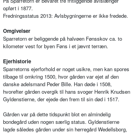
På Sparretorn er bevaret tre fritliggende avlslænger
opført i 1877.
Fredningsstatus 2013: Avlsbygningerne er ikke fredede.
Omgivelser
Sparretorn er beliggende på halvøen Fønsskov ca. to
kilometer vest for byen Føns i et jævnt terræn.
Ejerhistorie
Sparretorns ejerforhold er noget usikre, men kan spores
tilbage til omkring 1500, hvor gården var ejet af den
danske adelsmand Peder Bille. Han døde i 1508,
hvorefter gården overgik til hans svoger Henrik Knudsen
Gyldenstierne, der ejede den frem til sin død i 1517.
Gården var på dette tidspunkt blot en almindelig
bondegård uden nogen særlig status. Gyldenstierne
lagde således gården under sin herregård Wedellsborg,