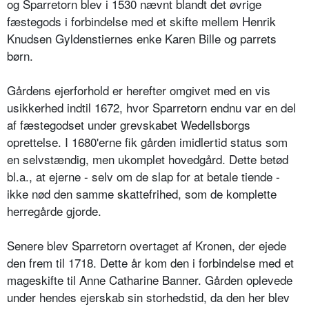
og Sparretorn blev i 1530 nævnt blandt det øvrige
fæstegods i forbindelse med et skifte mellem Henrik
Knudsen Gyldenstiernes enke Karen Bille og parrets
børn.
Gårdens ejerforhold er herefter omgivet med en vis
usikkerhed indtil 1672, hvor Sparretorn endnu var en del
af fæstegodset under grevskabet Wedellsborgs
oprettelse. I 1680'erne fik gården imidlertid status som
en selvstændig, men ukomplet hovedgård. Dette betød
bl.a., at ejerne - selv om de slap for at betale tiende -
ikke nød den samme skattefrihed, som de komplette
herregårde gjorde.
Senere blev Sparretorn overtaget af Kronen, der ejede
den frem til 1718. Dette år kom den i forbindelse med et
mageskifte til Anne Catharine Banner. Gården oplevede
under hendes ejerskab sin storhedstid, da den her blev