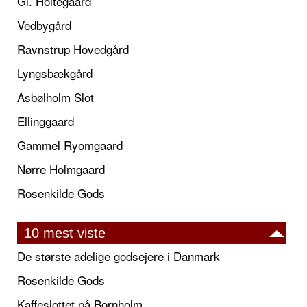
Gl. Holtegaard
Vedbygård
Ravnstrup Hovedgård
Lyngsbækgård
Asbølholm Slot
Ellinggaard
Gammel Ryomgaard
Nørre Holmgaard
Rosenkilde Gods
10 mest viste
De største adelige godsejere i Danmark
Rosenkilde Gods
Kaffeslottet på Bornholm