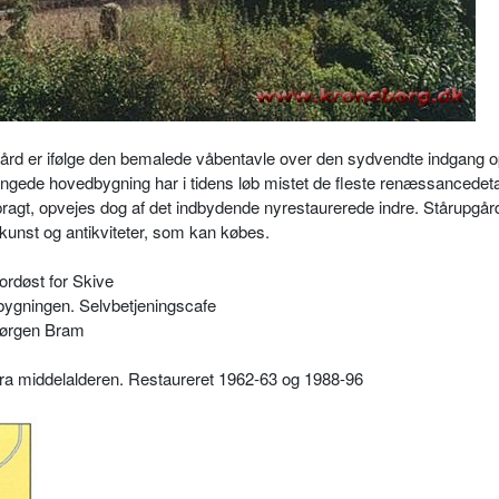
rd er ifølge den bemalede våbentavle over den sydvendte indgang op
gede hovedbygning har i tidens løb mistet de fleste renæssancedetal
pragt, opvejes dog af det indbydende nyrestaurerede indre. Stårupgår
f kunst og antikviteter, som kan købes.
rdøst for Skive
edbygningen. Selvbetjeningscafe
Jørgen Bram
fra middelalderen. Restaureret 1962-63 og 1988-96