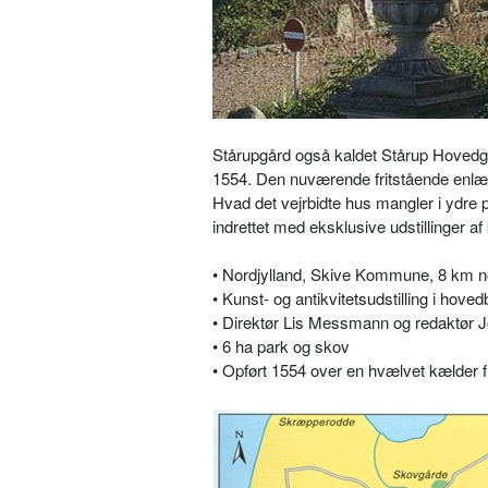
Stårupgård også kaldet Stårup Hovedgå
1554. Den nuværende fritstående enlæn
Hvad det vejrbidte hus mangler i ydre 
indrettet med eksklusive udstillinger a
• Nordjylland, Skive Kommune, 8 km no
• Kunst- og antikvitetsudstilling i hov
• Direktør Lis Messmann og redaktør 
• 6 ha park og skov
• Opført 1554 over en hvælvet kælder 