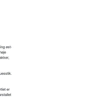
ing øst-
høje
akker,
uesstik.
iet er
stallet