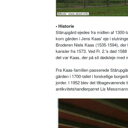
• Historie
Stårupgård ejedes fra midten af 1300-t
kom gården i Jens Kaas' eje i slutning
Broderen Niels Kaas (1535-1594), der 
kansler fra 1573. Ved Fr. 2.'s død 1588
det var Kaas, der på sit dødsleje med m
Fra Kaas-familien passerede Stårupgård
gården i 1700-tallet i forskellige borge
jorder. I 1952 blev det tilbageværende t
antikvitetshandlerparret Lis Messman