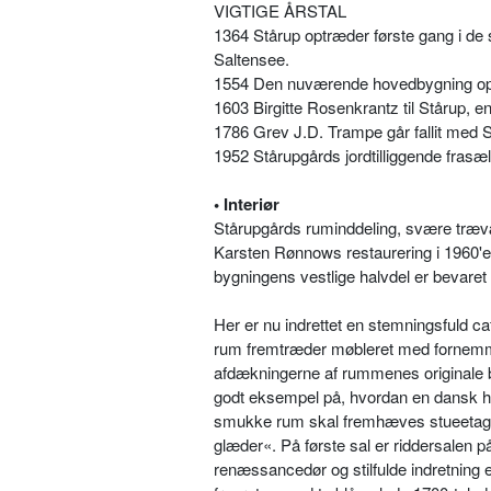
VIGTIGE ÅRSTAL
1364 Stårup optræder første gang i de s
Saltensee.
1554 Den nuværende hovedbygning op
1603 Birgitte Rosenkrantz til Stårup, e
1786 Grev J.D. Trampe går fallit med 
1952 Stårupgårds jordtilliggende frasæ
• Interiør
Stårupgårds ruminddeling, svære træv
Karsten Rønnows restaurering i 1960'
bygningens vestlige halvdel er bevare
Her er nu indrettet en stemningsfuld caf
rum fremtræder møbleret med fornemme a
afdækningerne af rummenes originale b
godt eksempel på, hvordan en dansk h
smukke rum skal fremhæves stueetagens
glæder«. På første sal er riddersalen 
renæssancedør og stilfulde indretning 