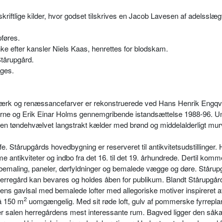
kriftlige kilder, hvor godset tilskrives en Jacob Lavesen af adelsslæg
føres.
nke efter kansler Niels Kaas, henrettes for blodskam.
Stårupgård.
lges.
ærk og renæssancefarver er rekonstruerede ved Hans Henrik Engqv
erne og Erik Einar Holms gennemgribende istandsættelse 1988-96. U
t en tøndehvælvet langstrakt kælder med brønd og middelalderligt mu
e. Stårupgårds hovedbygning er reserveret til antikvitetsudstillinger. 
ntikviteter og indbo fra det 16. til det 19. århundrede. Dertil komm
emaling, paneler, dørfyldninger og bemalede vægge og døre. Stårupg
erregård kan bevares og holdes åben for publikum. Blandt Stårupgår
 gavlsal med bemalede lofter med allegoriske motiver inspireret a
2
på 150 m
uomgængelig. Med sit røde loft, gulv af pommerske fyrrepla
er salen herregårdens mest interessante rum. Bagved ligger den såka