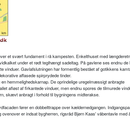
 over et svært fundament i rå kampesten. Enkelthuset med længderetn
hvidkalket under et rødt teglhængt sadeltag. På gavlene ses endnu de 
 vinduer. Gavlafslutningen har formentlig bestået af gotikkens kamt
ekorative affasede spirprydede tinder.
og en hemmelighedskarnap. De oprindelige uregelmæssigt anbragte
llet afløst af firkantede vinduer, men endnu spores de tilmurede vind
rn, skævt anbragt i forhold til bygningens midterakse.
dfacaden fører en dobbelttrappe over kældernedgangen. Indgangspart
venover er indsat bygherren, rigsråd Bjørn Kaas' våbentavle med år