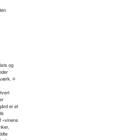
ten
ists og
nder
rværk. ¤
Hvert
er
ård er et
ds
f »vinens
nker,
ldte