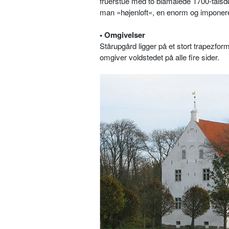
fruerstue med to blåmalede 1700-talsdø
man »højenloft«, en enorm og imponer
• Omgivelser
Stårupgård ligger på et stort trapezform
omgiver voldstedet på alle fire sider.