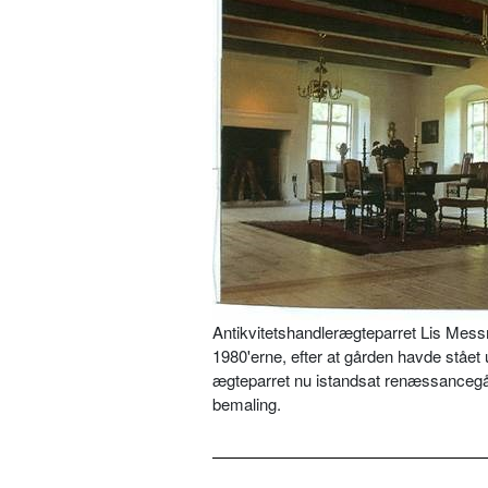
Antikvitetshandlerægteparret Lis Mess
1980'erne, efter at gården havde ståe
ægteparret nu istandsat renæssancegår
bemaling.