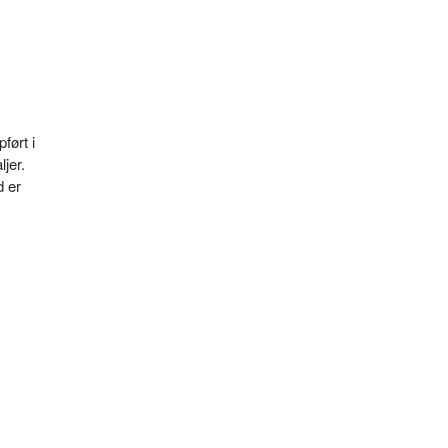
ført i
jer.
d er