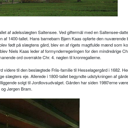
allet af adelsslægten Saltensee. Ved giftermål med en Saltensee-datte
en af 1400-tallet. Hans barnebarn Bjørn Kaas opførte den nuværende 
blev født på slægtens gård, blev en af rigets magtfulde mænd som k
 blev Niels Kaas leder af formynderregeringen for den mindreårige Chr
anende ord overrakte Chr. 4. nøglen til kronregalierne.
 videre til den beslægtede Friis-familie til Hesselagergård i 1682. H
rlige slægters eje. Allerede i 1800-tallet begyndte udstykningen af gård
illiggende solgt til Jordlovsudvalget. Gården har siden 1980'erne været
n og Jørgen Bram.