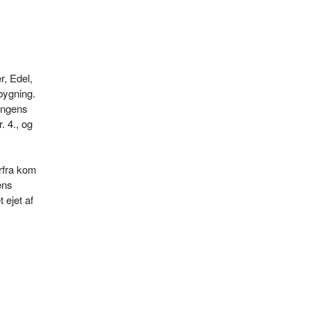
r, Edel,
bygning.
ongens
. 4., og
erfra kom
ens
 ejet af