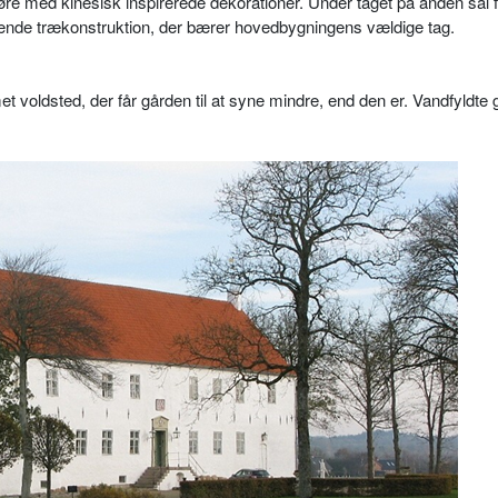
re med kinesisk inspirerede dekorationer. Under taget på anden sal f
ende trækonstruktion, der bærer hovedbygningens vældige tag.
et voldsted, der får gården til at syne mindre, end den er. Vandfyldte