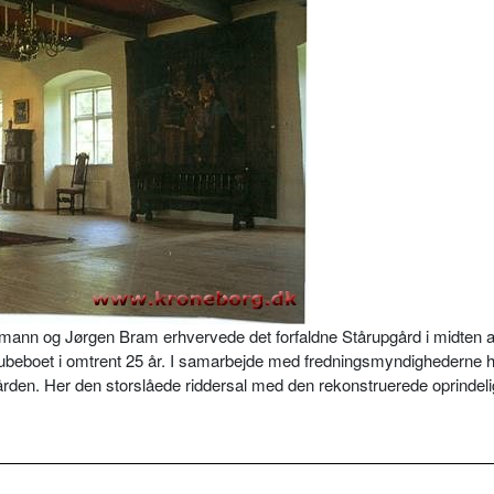
mann og Jørgen Bram erhvervede det forfaldne Stårupgård i midten a
t ubeboet i omtrent 25 år. I samarbejde med fredningsmyndighederne 
den. Her den storslåede riddersal med den rekonstruerede oprindel