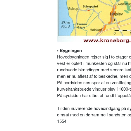
• Bygningen
Hovedbygningen rejser sig i to etager
vest er opført i munkesten og står nu 
rundbuede blændinger med senere isatte
men er nu afløst af to beskedne, men d
På nordsiden ses spor af en vestfløj 
kurvehanksbuede vinduer blev i 1800-ta
På sydsiden har stået et rundt trappetå
Til den nuværende hovedindgang på sy
omsat med en dørramme i sandsten og o
1554.