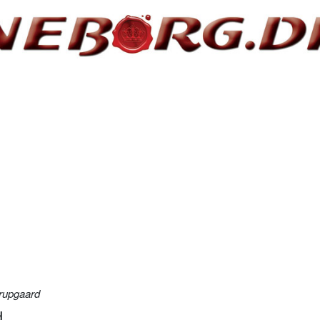
rupgaard
d