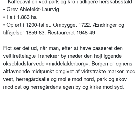
Kaffepavillon ved park og kro i tidligere herskabsstald
• Grev Ahlefeldt-Laurvig
• I alt 1.863 ha
• Opført i 1200-tallet. Ombygget 1722. Ændringer og
tilføjelser 1859-63. Restaureret 1948-49
Flot ser det ud, når man, efter at have passeret den
veltilrettelagte Tranekær by møder den højtliggende
okseblodsfarvede »middelalderborg«. Borgen er egnens
altfavnende midtpunkt omgivet af vidtstrakte marker mod
vest, herregårdsalle og mølle mod nord, park og skov
mod øst og herregårdens egen by og kirke mod syd.