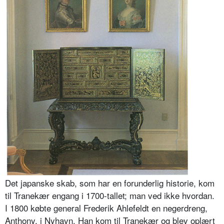
Det japanske skab, som har en forunderlig historie, kom
til Tranekær engang i 1700-tallet; man ved ikke hvordan.
I 1800 købte general Frederik Ahlefeldt en negerdreng,
Anthony, i Nyhavn. Han kom til Tranekær og blev oplært