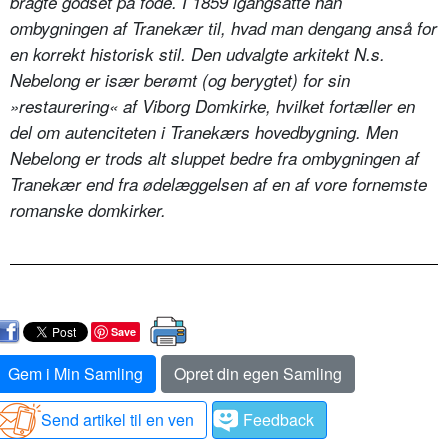
bragte godset på fode. I 1859 igangsatte han
ombygningen af Tranekær til, hvad man dengang anså for
en korrekt historisk stil. Den udvalgte arkitekt N.s.
Nebelong er især berømt (og berygtet) for sin
»restaurering« af Viborg Domkirke, hvilket fortæller en
del om autenciteten i Tranekærs hovedbygning. Men
Nebelong er trods alt sluppet bedre fra ombygningen af
Tranekær end fra ødelæggelsen af en af vore fornemste
romanske domkirker.
Save
Gem i Min Samling
Opret din egen Samling
Send artikel til en ven
Feedback