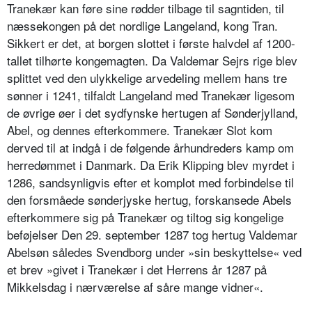
Tranekær kan føre sine rødder tilbage til sagntiden, til
næssekongen på det nordlige Langeland, kong Tran.
Sikkert er det, at borgen slottet i første halvdel af 1200-
tallet tilhørte kongemagten. Da Valdemar Sejrs rige blev
splittet ved den ulykkelige arvedeling mellem hans tre
sønner i 1241, tilfaldt Langeland med Tranekær ligesom
de øvrige øer i det sydfynske hertugen af Sønderjylland,
Abel, og dennes efterkommere. Tranekær Slot kom
derved til at indgå i de følgende århundreders kamp om
herredømmet i Danmark. Da Erik Klipping blev myrdet i
1286, sandsynligvis efter et komplot med forbindelse til
den forsmåede sønderjyske hertug, forskansede Abels
efterkommere sig på Tranekær og tiltog sig kongelige
beføjelser Den 29. september 1287 tog hertug Valdemar
Abelsøn således Svendborg under »sin beskyttelse« ved
et brev »givet i Tranekær i det Herrens år 1287 på
Mikkelsdag i nærværelse af såre mange vidner«.