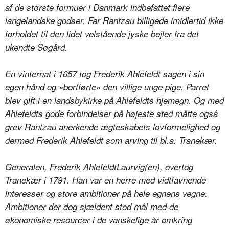
af de største formuer i Danmark indbefattet flere
langelandske godser. Far Rantzau billigede imidlertid ikke
forholdet til den lidet velstående jyske bejler fra det
ukendte Søgård.
En vinternat i 1657 tog Frederik Ahlefeldt sagen i sin
egen hånd og »bortførte« den villige unge pige. Parret
blev gift i en landsbykirke på Ahlefeldts hjemegn. Og med
Ahlefeldts gode forbindelser på højeste sted måtte også
grev Rantzau anerkende ægteskabets lovformelighed og
dermed Frederik Ahlefeldt som arving til bl.a. Tranekær.
Generalen, Frederik AhlefeldtLaurvig(en), overtog
Tranekær i 1791. Han var en herre med vidtfavnende
interesser og store ambitioner på hele egnens vegne.
Ambitioner der dog sjældent stod mål med de
økonomiske resourcer i de vanskelige år omkring