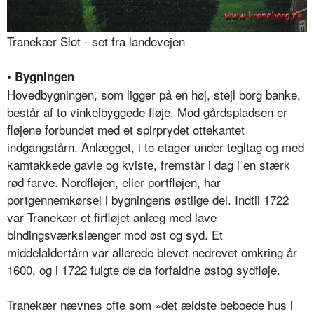
Tranekær Slot - set fra landevejen
• Bygningen
Hovedbygningen, som ligger på en høj, stejl borg banke,
består af to vinkelbyggede fløje. Mod gårdspladsen er
fløjene forbundet med et spirprydet ottekantet
indgangstårn. Anlægget, i to etager under tegltag og med
kamtakkede gavle og kviste, fremstår i dag i en stærk
rød farve. Nordfløjen, eller portfløjen, har
portgennemkørsel i bygningens østlige del. Indtil 1722
var Tranekær et firfløjet anlæg med lave
bindingsværkslænger mod øst og syd. Et
middelaldertårn var allerede blevet nedrevet omkring år
1600, og i 1722 fulgte de da forfaldne østog sydfløje.
Tranekær nævnes ofte som »det ældste beboede hus i