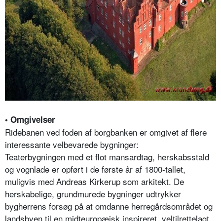
• Omgivelser
Ridebanen ved foden af borgbanken er omgivet af flere
interessante velbevarede bygninger:
Teaterbygningen med et flot mansardtag, herskabsstald
og vognlade er opført i de første år af 1800-tallet,
muligvis med Andreas Kirkerup som arkitekt. De
herskabelige, grundmurede bygninger udtrykker
bygherrens forsøg på at omdanne herregårdsområdet og
landsbyen til en midteuropæisk inspireret, veltilrettelagt