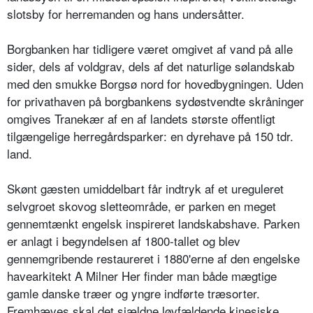
slotsby for herremanden og hans undersåtter.
Borgbanken har tidligere været omgivet af vand på alle
sider, dels af voldgrav, dels af det naturlige sølandskab
med den smukke Borgsø nord for hovedbygningen. Uden
for privathaven på borgbankens sydøstvendte skråninger
omgives Tranekær af en af landets største offentligt
tilgængelige herregårdsparker: en dyrehave på 150 tdr.
land.
Skønt gæsten umiddelbart får indtryk af et ureguleret
selvgroet skovog sletteområde, er parken en meget
gennemtænkt engelsk inspireret landskabshave. Parken
er anlagt i begyndelsen af 1800-tallet og blev
gennemgribende restaureret i 1880'erne af den engelske
havearkitekt A Milner Her finder man både mægtige
gamle danske træer og yngre indførte træsorter.
Fremhæves skal det sjældne løvfældende kinesiske