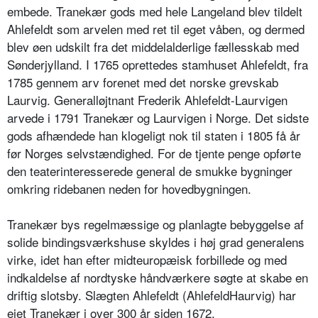
embede. Tranekær gods med hele Langeland blev tildelt
Ahlefeldt som arvelen med ret til eget våben, og dermed
blev øen udskilt fra det middelalderlige fællesskab med
Sønderjylland. I 1765 oprettedes stamhuset Ahlefeldt, fra
1785 gennem arv forenet med det norske grevskab
Laurvig. Generalløjtnant Frederik Ahlefeldt-Laurvigen
arvede i 1791 Tranekær og Laurvigen i Norge. Det sidste
gods afhændede han klogeligt nok til staten i 1805 få år
før Norges selvstændighed. For de tjente penge opførte
den teaterinteresserede general de smukke bygninger
omkring ridebanen neden for hovedbygningen.
Tranekær bys regelmæssige og planlagte bebyggelse af
solide bindingsværkshuse skyldes i høj grad generalens
virke, idet han efter midteuropæisk forbillede og med
indkaldelse af nordtyske håndværkere søgte at skabe en
driftig slotsby. Slægten Ahlefeldt (AhlefeldHaurvig) har
ejet Tranekær i over 300 år siden 1672.