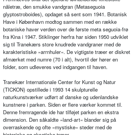
nåletræ, den smukke vandgran (Metaseguoia
glyptostroboides), opdaget så sent som 1941. Botanisk
Have i København modtog sammen med en række
botaniske haver verden over de første meta seguoia-frø
fra Kina i 1947. Stiklinger herfra har siden 1950 udviklet
sig til Tranekærs store knudrede vandgraner med de
karakteristiske »arrnhuler«. De vigtigste træer er diskret
afmærket med numre (70 i alt), hvortil der hører en
folder, som udleveres ved indgangen til haven.
Tranekær Internationale Center for Kunst og Natur
(TICKON) opstillede i 1993 14 skulpturelle
naturkunstværker udført af danske og udenlandske
kunstnere i parken. Siden er flere værker kommet til.
Denne fremragende ide har tilføjet parken en ekstra
dimension. Den såkaldte »land-art« blander sig på
overraskende og ofte »mystiske« steder med de
historiske og eksotiske træer.