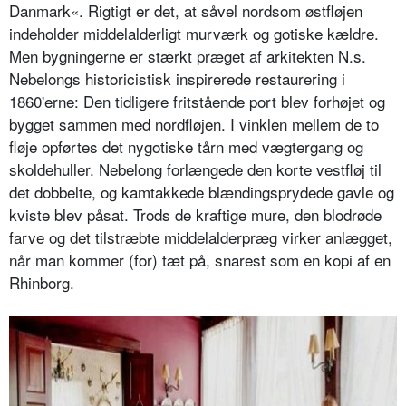
Danmark«. Rigtigt er det, at såvel nordsom østfløjen
indeholder middelalderligt murværk og gotiske kældre.
Men bygningerne er stærkt præget af arkitekten N.s.
Nebelongs historicistisk inspirerede restaurering i
1860'erne: Den tidligere fritstående port blev forhøjet og
bygget sammen med nordfløjen. I vinklen mellem de to
fløje opførtes det nygotiske tårn med vægtergang og
skoldehuller. Nebelong forlængede den korte vestfløj til
det dobbelte, og kamtakkede blændingsprydede gavle og
kviste blev påsat. Trods de kraftige mure, den blodrøde
farve og det tilstræbte middelalderpræg virker anlægget,
når man kommer (for) tæt på, snarest som en kopi af en
Rhinborg.