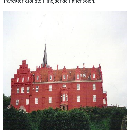
Tranekær Slot stolt knejsende i aftensolen.