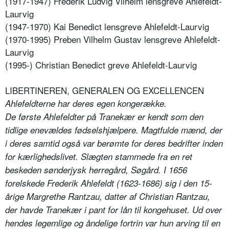
(1917-1947) Frederik Ludvig Vilhelm lensgreve Ahlefeldt-
Laurvig
(1947-1970) Kai Benedict lensgreve Ahlefeldt-Laurvig
(1970-1995) Preben Vilhelm Gustav lensgreve Ahlefeldt-
Laurvig
(1995-) Christian Benedict greve Ahlefeldt-Laurvig
LIBERTINEREN, GENERALEN OG EXCELLENCEN
Ahlefeldterne har deres egen kongerække.
De første Ahlefeldter på Tranekær er kendt som den
tidlige enevældes fødselshjælpere. Magtfulde mænd, der
i deres samtid også var berømte for deres bedrifter inden
for kærlighedslivet. Slægten stammede fra en ret
beskeden sønderjysk herregård, Søgård. I 1656
forelskede Frederik Ahlefeldt (1623-1686) sig i den 15-
årige Margrethe Rantzau, datter af Christian Rantzau,
der havde Tranekær i pant for lån til kongehuset. Ud over
hendes legemlige og åndelige fortrin var hun arving til en