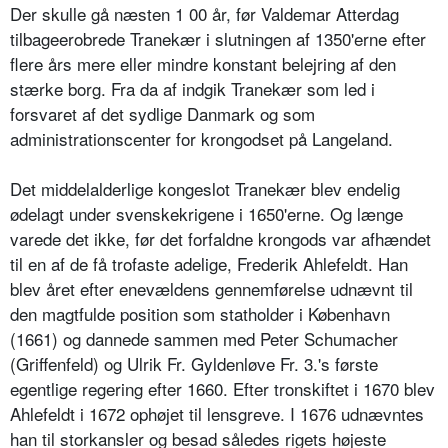
Der skulle gå næsten 1 00 år, før Valdemar Atterdag
tilbageerobrede Tranekær i slutningen af 1350'erne efter
flere års mere eller mindre konstant belejring af den
stærke borg. Fra da af indgik Tranekær som led i
forsvaret af det sydlige Danmark og som
administrationscenter for krongodset på Langeland.
Det middelalderlige kongeslot Tranekær blev endelig
ødelagt under svenskekrigene i 1650'erne. Og længe
varede det ikke, før det forfaldne krongods var afhændet
til en af de få trofaste adelige, Frederik Ahlefeldt. Han
blev året efter enevældens gennemførelse udnævnt til
den magtfulde position som statholder i København
(1661) og dannede sammen med Peter Schumacher
(Griffenfeld) og Ulrik Fr. Gyldenløve Fr. 3.'s første
egentlige regering efter 1660. Efter tronskiftet i 1670 blev
Ahlefeldt i 1672 ophøjet til lensgreve. I 1676 udnævntes
han til storkansler og besad således rigets højeste