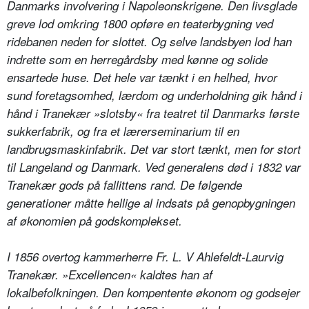
Danmarks involvering i Napoleonskrigene. Den livsglade
greve lod omkring 1800 opføre en teaterbygning ved
ridebanen neden for slottet. Og selve landsbyen lod han
indrette som en herregårdsby med kønne og solide
ensartede huse. Det hele var tænkt i en helhed, hvor
sund foretagsomhed, lærdom og underholdning gik hånd i
hånd i Tranekær »slotsby« fra teatret til Danmarks første
sukkerfabrik, og fra et lærerseminarium til en
landbrugsmaskinfabrik. Det var stort tænkt, men for stort
til Langeland og Danmark. Ved generalens død i 1832 var
Tranekær gods på fallittens rand. De følgende
generationer måtte hellige al indsats på genopbygningen
af økonomien på godskomplekset.
I 1856 overtog kammerherre Fr. L. V Ahlefeldt-Laurvig
Tranekær. »Excellencen« kaldtes han af
lokalbefolkningen. Den kompentente økonom og godsejer