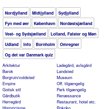
Nordjylland
Midtjylland
Sydjylland
Fyn med øer
København
Nordøstsjælland
Vest- og Sydsjælland
Lolland, Falster og Møn
Udland
Info
Bornholm
Omregner
Og det var Danmark quiz
Arkitektur
Ladegård, avlsgård
Barok
Landsted
Borgruin/voldsted
Museum
Empire
Off. tilgængelig
Gotisk stil
Park tilgængelig
Gårdbutik
Renæssance
Herregård
Restaurant, hotel etc.
Historicisme
Rokoko