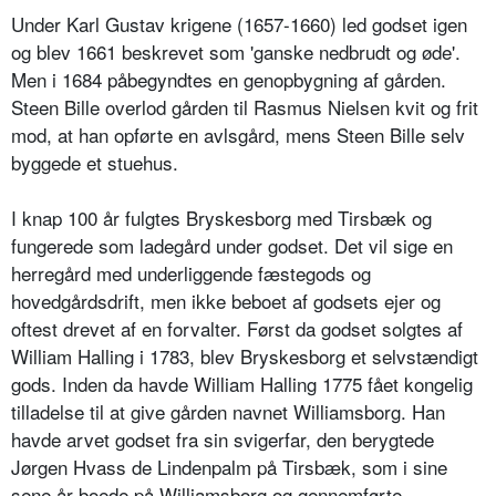
Under Karl Gustav krigene (1657-1660) led godset igen
og blev 1661 beskrevet som 'ganske nedbrudt og øde'.
Men i 1684 påbegyndtes en genopbygning af gården.
Steen Bille overlod gården til Rasmus Nielsen kvit og frit
mod, at han opførte en avlsgård, mens Steen Bille selv
byggede et stuehus.
I knap 100 år fulgtes Bryskesborg med Tirsbæk og
fungerede som ladegård under godset. Det vil sige en
herregård med underliggende fæstegods og
hovedgårdsdrift, men ikke beboet af godsets ejer og
oftest drevet af en forvalter. Først da godset solgtes af
William Halling i 1783, blev Bryskesborg et selvstændigt
gods. Inden da havde William Halling 1775 fået kongelig
tilladelse til at give gården navnet Williamsborg. Han
havde arvet godset fra sin svigerfar, den berygtede
Jørgen Hvass de Lindenpalm på Tirsbæk, som i sine
sene år boede på Williamsborg og gennemførte