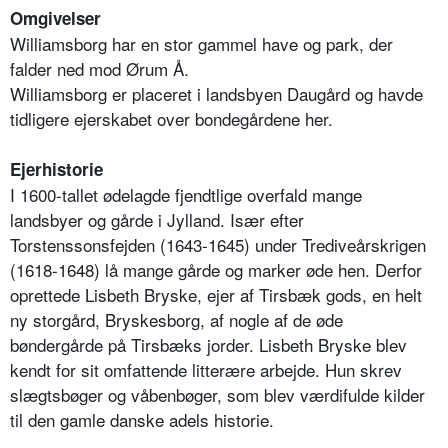
Omgivelser
Williamsborg har en stor gammel have og park, der
falder ned mod Ørum Å.
Williamsborg er placeret i landsbyen Daugård og havde
tidligere ejerskabet over bondegårdene her.
Ejerhistorie
I 1600-tallet ødelagde fjendtlige overfald mange
landsbyer og gårde i Jylland. Især efter
Torstenssonsfejden (1643-1645) under Trediveårskrigen
(1618-1648) lå mange gårde og marker øde hen. Derfor
oprettede Lisbeth Bryske, ejer af Tirsbæk gods, en helt
ny storgård, Bryskesborg, af nogle af de øde
bøndergårde på Tirsbæks jorder. Lisbeth Bryske blev
kendt for sit omfattende litterære arbejde. Hun skrev
slægtsbøger og våbenbøger, som blev værdifulde kilder
til den gamle danske adels historie.