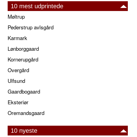
10 mest udprintede
Møltrup
Pederstrup avlsgård
Karmark
Lønborggaard
Kornerupgård
Overgård
Ulfsund
Gaardbogaard
Eksteriør
Oremandsgaard
10 nyeste