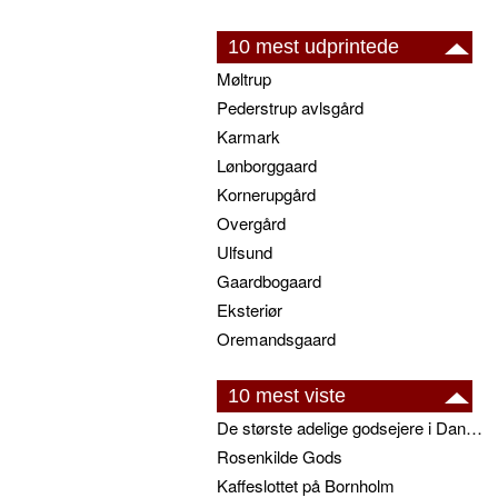
10 mest udprintede
Møltrup
Pederstrup avlsgård
Karmark
Lønborggaard
Kornerupgård
Overgård
Ulfsund
Gaardbogaard
Eksteriør
Oremandsgaard
10 mest viste
De største adelige godsejere i Danmark
Rosenkilde Gods
Kaffeslottet på Bornholm