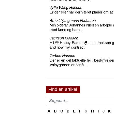
Jytte Wang Hansen
Er der eller har der været planer om at
Arne Lhjungmann Pedersen
Min oldefar Johannes Nielsen arbejde 
med kone og barn...
Jackson Godson
Hii 👋 Happy Easter 🐣 , I’m Jackson
and now my contract...
Torben Hansen
Der er en del faktuelle fejl i beskriv
Valbygården er også...
Find en artikel
A
B
C
D
E
F
G
H
I
J
K