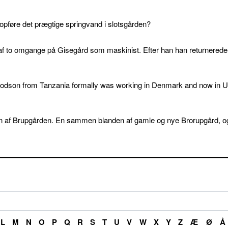
 opføre det prægtige springvand i slotsgården?
af to omgange på Gisegård som maskinist. Efter han han returnered
 godson from Tanzania formally was working in Denmark and now in U
elsen af Brupgården. En sammen blanden af gamle og nye Brorupgård, o
L
M
N
O
P
Q
R
S
T
U
V
W
X
Y
Z
Æ
Ø
Å