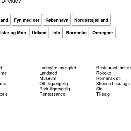
 Direkte?
land
Fyn med øer
København
Nordøstsjælland
alster og Møn
Udland
Info
Bornholm
Omregner
d
Ladegård, avlsgård
Restaurant, hotel 
isme
Landsted
Rokoko
Museum
Romansk stil
sme
Off. tilgængelig
Skønne huse og s
Park tilgængelig
Slot
torie
Renæssance
Til salg