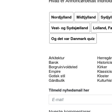
Hvad er Annoncørbetalt Indhold
Nordjylland
Midtjylland
Sydjyl
Vest- og Sydsjælland
Lolland, F
Og det var Danmark quiz
Arkitektur
Herregår
Barok
Historic
Borgruin/voldsted
Kirker
Empire
Klassici
Gotisk stil
Kloster
Gårdbutik
Kulturhis
Tilmeld nyhedsmail her
Nyeste kommentarer