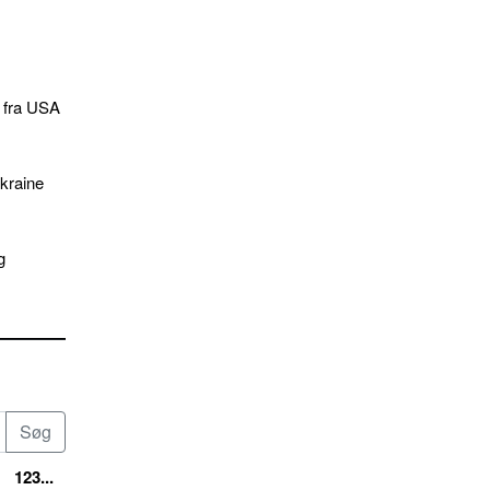
e fra USA
kraine
g
123...