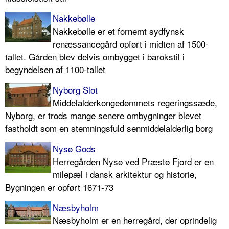
Nakkebølle
Nakkebølle er et fornemt sydfynsk
renæssancegård opført i midten af 1500-
tallet. Gården blev delvis ombygget i barokstil i
begyndelsen af 1100-tallet
Nyborg Slot
Middelalderkongedømmets regeringssæde,
Nyborg, er trods mange senere ombygninger blevet
fastholdt som en stemningsfuld senmiddelalderlig borg
Nysø Gods
Herregården Nysø ved Præstø Fjord er en
milepæl i dansk arkitektur og historie,
Bygningen er opført 1671-73
Næsbyholm
Næsbyholm er en herregård, der oprindelig