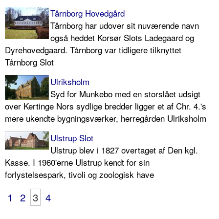
Tårnborg Hovedgård
Tårnborg har udover sit nuværende navn
også heddet Korsør Slots Ladegaard og
Dyrehovedgaard. Tårnborg var tidligere tilknyttet
Tårnborg Slot
Ulriksholm
Syd for Munkebo med en storslået udsigt
over Kertinge Nors sydlige bredder ligger et af Chr. 4.'s
mere ukendte bygningsværker, herregården Ulriksholm
Ulstrup Slot
Ulstrup blev i 1827 overtaget af Den kgl.
Kasse. I 1960'erne Ulstrup kendt for sin
forlystelsespark, tivoli og zoologisk have
1
2
3
4