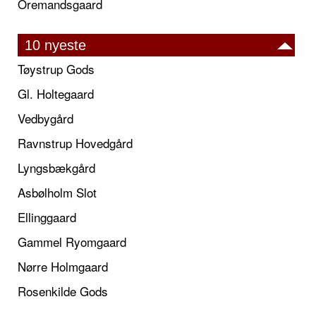
Oremandsgaard
10 nyeste
Tøystrup Gods
Gl. Holtegaard
Vedbygård
Ravnstrup Hovedgård
Lyngsbækgård
Asbølholm Slot
Ellinggaard
Gammel Ryomgaard
Nørre Holmgaard
Rosenkilde Gods