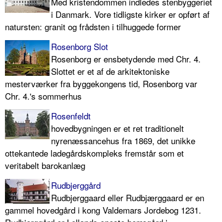
Med kristendommen indledes stenbyggeriet
i Danmark. Vore tidligste kirker er opført af
natursten: granit og frådsten i tilhuggede former
Rosenborg Slot
Rosenborg er ensbetydende med Chr. 4.
Slottet er et af de arkitektoniske
mesterværker fra byggekongens tid, Rosenborg var
Chr. 4.'s sommerhus
Rosenfeldt
hovedbygningen er et ret traditionelt
nyrenæssancehus fra 1869, det unikke
ottekantede ladegårdskompleks fremstår som et
veritabelt barokanlæg
Rudbjerggård
Rudbjerggaard eller Rudbjærggaard er en
gammel hovedgård i kong Valdemars Jordebog 1231.