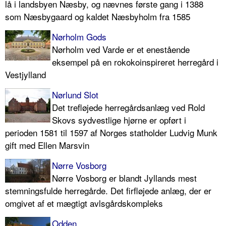
lå i landsbyen Næsby, og nævnes første gang i 1388
som Næsbygaard og kaldet Næsbyholm fra 1585
Nørholm Gods
Nørholm ved Varde er et enestående
eksempel på en rokokoinspireret herregård i
Vestjylland
Nørlund Slot
Det trefløjede herregårdsanlæg ved Rold
Skovs sydvestlige hjørne er opført i
perioden 1581 til 1597 af Norges statholder Ludvig Munk
gift med Ellen Marsvin
Nørre Vosborg
Nørre Vosborg er blandt Jyllands mest
stemningsfulde herregårde. Det firfløjede anlæg, der er
omgivet af et mægtigt avlsgårdskompleks
Odden