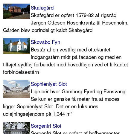
Skaføgård
Skaføgård er opført 1579-82 af rigsråd
Jørgen Ottesen Rosenkrantz til Rosenholm.
Gården blev oprindeligt kaldt Skabygård
Skovsbo Fyn
Består af en vestfløj med ottekantet
indgangstårn midt på facaden og med en
tilføjet sydfløj forbundet med hovedfløjen ved et firkantet
forbindelsestårn
Sophienlyst Slot
Lige dér hvor Gamborg Fjord og Fønsvang
Sø kun er ganske få meter fra at mødes
ligger Sophienlyst Slot. Det er en luksuriøs
udlejningsejendom på 1.344 m²
Sorgenfri Slot
Sorgenfri Slot er opført af hofbygmester