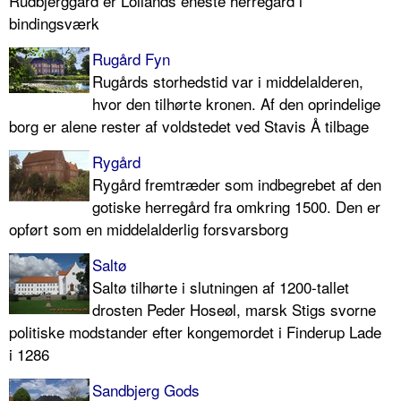
Rudbjerggård er Lollands eneste herregård i
bindingsværk
Rugård Fyn
Rugårds storhedstid var i middelalderen,
hvor den tilhørte kronen. Af den oprindelige
borg er alene rester af voldstedet ved Stavis Å tilbage
Rygård
Rygård fremtræder som indbegrebet af den
gotiske herregård fra omkring 1500. Den er
opført som en middelalderlig forsvarsborg
Saltø
Saltø tilhørte i slutningen af 1200-tallet
drosten Peder Hoseøl, marsk Stigs svorne
politiske modstander efter kongemordet i Finderup Lade
i 1286
Sandbjerg Gods