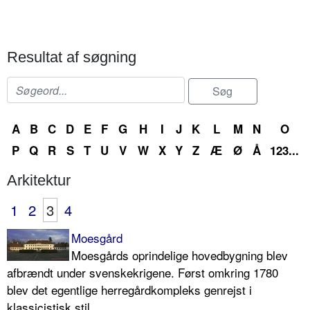
Resultat af søgning
A
B
C
D
E
F
G
H
I
J
K
L
M
N
O
P
Q
R
S
T
U
V
W
X
Y
Z
Æ
Ø
Å
123...
Arkitektur
1
2
3
4
Moesgård
Moesgårds oprindelige hovedbygning blev
afbrændt under svenskekrigene. Først omkring 1780
blev det egentlige herregårdkompleks genrejst i
klassicistisk stil