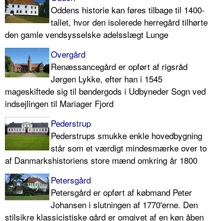
Oddens historie kan føres tilbage til 1400-
tallet, hvor den isolerede herregård tilhørte
den gamle vendsysselske adelsslægt Lunge
Overgård
Renæssancegård er opført af rigsråd
Jørgen Lykke, efter han i 1545
mageskiftede sig til bøndergods i Udbyneder Sogn ved
indsejlingen til Mariager Fjord
Pederstrup
Pederstrups smukke enkle hovedbygning
står som et værdigt mindesmærke over to
af Danmarkshistoriens store mænd omkring år 1800
Petersgård
Petersgård er opført af købmand Peter
Johansen i slutningen af 1770'erne. Den
stilsikre klassicistiske gård er omgivet af en køn åben