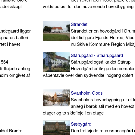
 adelsslægt
voldsted øst for den nuværende hovedbygning
Strandet
andegaard ligger
Strandet er en hovedgård i Øru
gaards batteri
idet tidligere Fjends Herred, Vib
tet i havet
nu Skive Kommune Region Midtj
Stårupgård - Staarupgaard
 1564
Stårupgård også kaldet Stårup
irfløjede anlæg
Hovedgård er ifølge den bemale
holm omgivet af
våbentavle over den sydvendte indgang opført 
Svanholm Gods
Svanholms hovedbygning er et tr
anlæg i barok stil med en hovedflø
etager og to sidefløje i en etage
Sæbygård
ldet Brødre-
Den trefløjede renæssancegård e