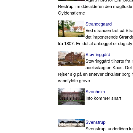
Restrup i middelalderen den magtfulde
Gyldenstierne
Strandegaard
Ved stranden tæt på Str
det imponerende Strande
fra 1807. En del af anlægget er dog styr
Støvringgård
Støvringgård tilhørte fra
adelsslægten Kaas. Det f
rejser sig på en snæver cirkulær borg 
vandfyldte grave
Svanholm
Info kommer snart
Svenstrup
Svenstrup, undertiden ka