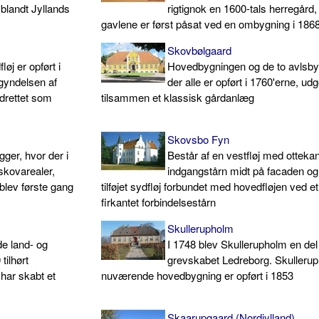
 blandt Jyllands
rigtignok en 1600-tals herregård
gavlene er først påsat ved en ombygning i 186
Skovbølgaard
j er opført i
Hovedbygningen og de to avlsby
egyndelsen af
der alle er opført i 1760'erne, ud
ndrettet som
tilsammen et klassisk gårdanlæg
Skovsbo Fyn
ger, hvor der i
Består af en vestfløj med ottekan
skovarealer,
indgangstårn midt på facaden o
blev første gang
tilføjet sydfløj forbundet med hovedfløjen ved et
firkantet forbindelsestårn
Skullerupholm
e land- og
I 1748 blev Skullerupholm en del
tilhørt
grevskabet Ledreborg. Skulleru
har skabt et
nuværende hovedbygning er opført i 1853
Skaarupgaard (Nordjylland)