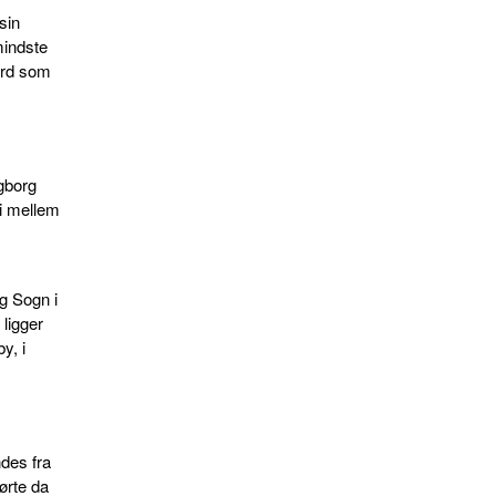
sin
mindste
ard som
gborg
t i mellem
g Sogn i
ligger
y, i
des fra
ørte da