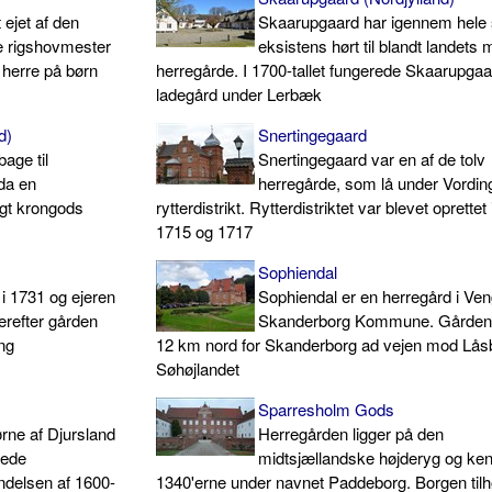
 ejet af den
Skaarupgaard har igennem hele 
e rigshovmester
eksistens hørt til blandt landets 
 herre på børn
herregårde. I 1700-tallet fungerede Skaarupga
ladegård under Lerbæk
d)
Snertingegaard
age til
Snertingegaard var en af de tolv
da en
herregårde, som lå under Vordin
igt krongods
rytterdistrikt. Rytterdistriktet var blevet oprette
1715 og 1717
Sophiendal
i 1731 og ejeren
Sophiendal er en herregård i Ven
erefter gården
Skanderborg Kommune. Gården 
ing
12 km nord for Skanderborg ad vejen mod Låsb
Søhøjlandet
Sparresholm Gods
ørne af Djursland
Herregården ligger på den
åede
midtsjællandske højderyg og ken
ndelsen af 1600-
1340'erne under navnet Paddeborg. Borgen tilh