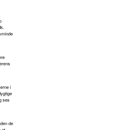
o
lk.
esminde
ere
derens
'erne i
dygtige
g ses
nden de
 et