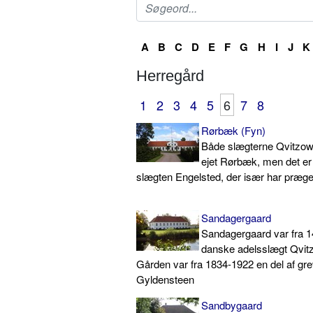
A
B
C
D
E
F
G
H
I
J
K
Herregård
1
2
3
4
5
6
7
8
Rørbæk (Fyn)
Både slægterne Qvitzow
ejet Rørbæk, men det e
slægten Engelsted, der især har præge
Sandagergaard
Sandagergaard var fra 14
danske adelsslægt Qvit
Gården var fra 1834-1922 en del af gr
Gyldensteen
Sandbygaard