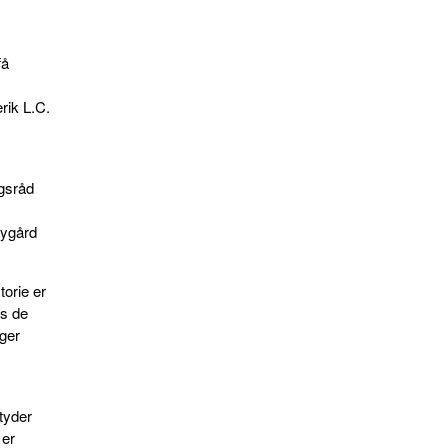
få
rik L.C.
igsråd
bygård
orie er
ns de
ger
tyder
 er