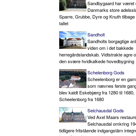
Sandbygaard har været ej
Danmarks store adelsslæ
Sparre, Grubbe, Dyre og Knuth tilbage
tallet
Sandholt
Sandholts borgagtige anl
viden om i det bakkede
herregårdslandskab. Vidtstrakte agre 
den svære hvidkalkede hovedbygning
Schelenborg Gods
Scheelenborg er en gam
som nævnes første gang
blev kaldt Eskebjærg fra 1280 til 1680, 
Scheelenborg fra 1680
Selchausdal Gods
Ved Axel Maars restaure
Selchausdal omkring 194
tidligere fritstående indgangstårn integre