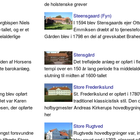
de holstenske grever
Steensgaard (Fyn)
orgbispen Niels
I 1594 blev Stensgaards ejer Ott
tallet, og er et
Emmiksen dræbt af to tjenestefo
lalderlige
Gården blev i 1798 en del af grevskabet Brah
Stensgård
iden af Horsens
Det trefløjede anlæg er opført i fl
rste barokanlæg.
tempi over en 150 år lang periode fra middelal
slutning til midten af 1600-tallet
Store Frederikslund
g blev opført
St. Frederikslund er opført i 1780
et var Karen
traditionel klassicistisk stil. Den 
sen, der opførte
hofbygmester Andreas Kirkerups hovedbygnin
her
Store Rugtved
ngst forsvundne
Rugtveds hovedbygninger var, i
 tilhørte Store
blev revet ned i 1393, placeret på