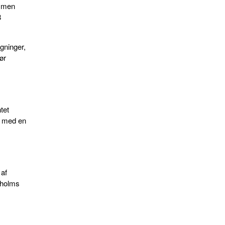
, men
8
gninger,
gør
tet
g med en
 af
pholms