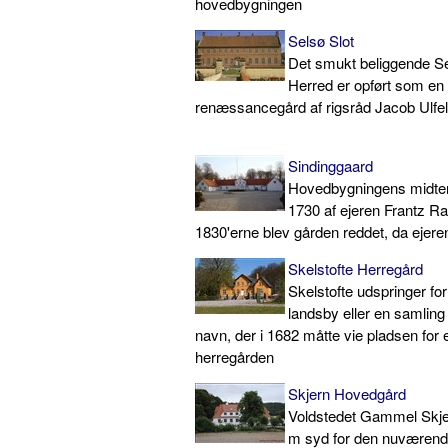
hovedbygningen
Selsø Slot
Det smukt beliggende Se
Herred er opført som en
renæssancegård af rigsråd Jacob Ulfel
Sindinggaard
Hovedbygningens midterf
1730 af ejeren Frantz Ra
1830'erne blev gården reddet, da ejeren 
Skelstofte Herregård
Skelstofte udspringer for
landsby eller en samlin
navn, der i 1682 måtte vie pladsen for 
herregården
Skjern Hovedgård
Voldstedet Gammel Skje
m syd for den nuværen