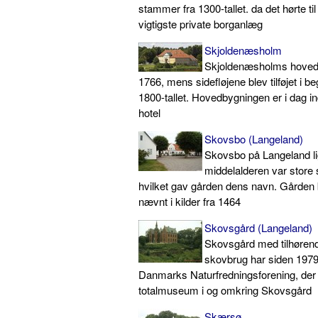
stammer fra 1300-tallet. da det hørte til
vigtigste private borganlæg
Skjoldenæsholm
Skjoldenæsholms hovedflø
1766, mens sidefløjene blev tilføjet i b
1800-tallet. Hovedbygningen er i dag i
hotel
Skovsbo (Langeland)
Skovsbo på Langeland lig
middelalderen var store 
hvilket gav gården dens navn. Gården 
nævnt i kilder fra 1464
Skovsgård (Langeland)
Skovsgård med tilhørend
skovbrug har siden 1979 
Danmarks Naturfredningsforening, der 
totalmuseum i og omkring Skovsgård
Skærsø