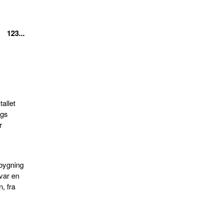
123...
tallet
igs
r
dbygning
var en
, fra