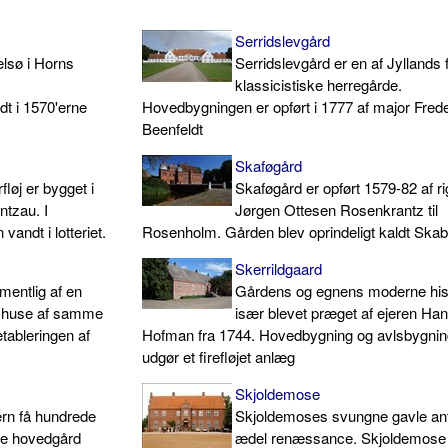
Serridslevgård
lsø i Horns
Serridslevgård er en af Jyllands 
klassicistiske herregårde.
dt i 1570'erne
Hovedbygningen er opført i 1777 af major Frede
Beenfeldt
Skaføgård
løj er bygget i
Skaføgård er opført 1579-82 af r
ntzau. I
Jørgen Ottesen Rosenkrantz til
vandt i lotteriet.
Rosenholm. Gården blev oprindeligt kaldt Ska
Skerrildgaard
mentlig af en
Gårdens og egnens moderne hist
g huse af samme
især blevet præget af ejeren Ha
etableringen af
Hofman fra 1744. Hovedbygning og avlsbygnin
udgør et firefløjet anlæg
Skjoldemose
rn få hundrede
Skjoldemoses svungne gavle an
de hovedgård
ædel renæssance. Skjoldemose