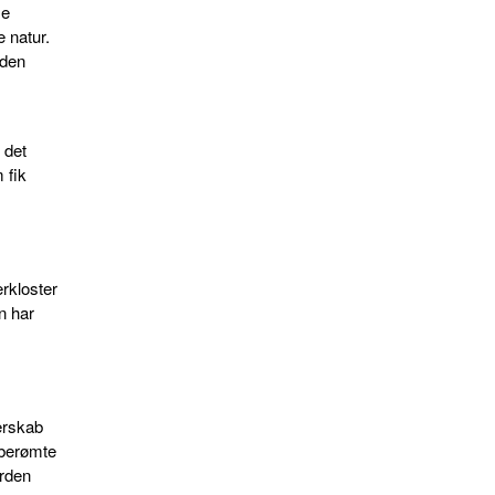
se
 natur.
rden
 det
 fik
erkloster
n har
erskab
 berømte
ården