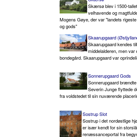
Skærsø blev i 1500-tallet
velhavende og magtfuld
Mogens Gøye, der var "landets rigeste
og gods"
Skaarupgaard (Østjyllan
Skaarupgaard kendes tilb
middelalderen, men var 
bondegård. Skaarupgaard var oprindel
Sonnerupgaard Gods
Sonnerupgaard brændte 
Severin Junge flyttede d
fra voldstedet til sin nuværende placer
Sostrup Slot
Sostrup i det nordøstlige hj
er især kendt for sin storsl
renæssanceportal fra begy