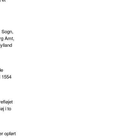
m Sogn,
org Amt,
ylland
de
i 1554
efløjet
j i to
r opført