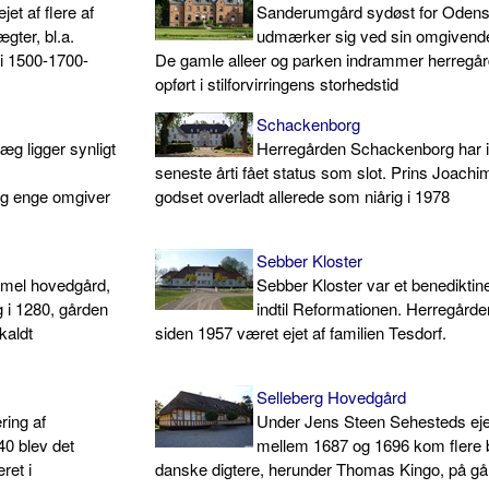
et af flere af
Sanderumgård sydøst for Oden
gter, bl.a.
udmærker sig ved sin omgivende
 i 1500-1700-
De gamle alleer og parken indrammer herregå
opført i stilforvirringens storhedstid
Schackenborg
æg ligger synligt
Herregården Schackenborg har i
seneste årti fået status som slot. Prins Joachim
og enge omgiver
godset overladt allerede som niårig i 1978
Sebber Kloster
mel hovedgård,
Sebber Kloster var et benediktin
 i 1280, gården
indtil Reformationen. Herregårde
kaldt
siden 1957 været ejet af familien Tesdorf.
Selleberg Hovedgård
ring af
Under Jens Steen Sehesteds ej
0 blev det
mellem 1687 og 1696 kom flere
ret i
danske digtere, herunder Thomas Kingo, på g