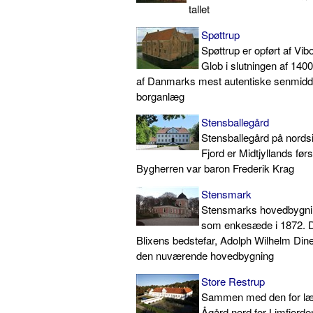
tallet
Spøttrup
Spøttrup er opført af Vib
Glob i slutningen af 1400-
af Danmarks mest autentiske senmidde
borganlæg
Stensballegård
Stensballegård på nords
Fjord er Midtjyllands fø
Bygherren var baron Frederik Krag
Stensmark
Stensmarks hovedbygnin
som enkesæde i 1872. D
Blixens bedstefar, Adolph Wilhelm Dine
den nuværende hovedbygning
Store Restrup
Sammen med den for læ
Ågård nord for Limfjorden