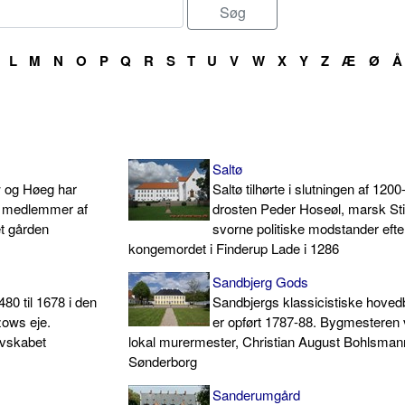
L
M
N
O
P
Q
R
S
T
U
V
W
X
Y
Z
Æ
Ø
Å
Saltø
 og Høeg har
Saltø tilhørte i slutningen af 1200-
r medlemmer af
drosten Peder Hoseøl, marsk St
t gården
svorne politiske modstander efte
kongemordet i Finderup Lade i 1286
Sandbjerg Gods
80 til 1678 i den
Sandbjergs klassicistiske hove
zows eje.
er opført 1787-88. Bygmesteren 
evskabet
lokal murermester, Christian August Bohlsmann
Sønderborg
Sanderumgård