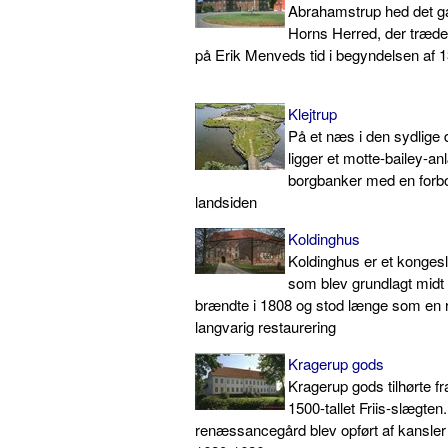
Abrahamstrup hed det ga
Horns Herred, der træder 
på Erik Menveds tid i begyndelsen af 13
Klejtrup
På et næs i den sydlige d
ligger et motte-bailey-an
borgbanker med en forb
landsiden
Koldinghus
Koldinghus er et kongeslo
som blev grundlagt midt i
brændte i 1808 og stod længe som en r
langvarig restaurering
Kragerup gods
Kragerup gods tilhørte fr
1500-tallet Friis-slægten
renæssancegård blev opført af kansler 