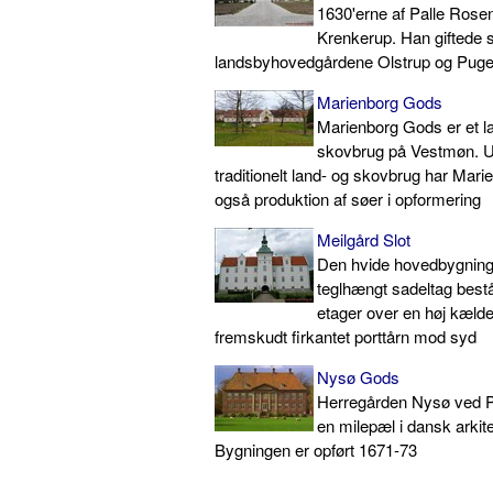
1630'erne af Palle Rosen
Krenkerup. Han giftede si
landsbyhovedgårdene Olstrup og Pug
Marienborg Gods
Marienborg Gods er et l
skovbrug på Vestmøn. 
traditionelt land- og skovbrug har Mar
også produktion af søer i opformering
Meilgård Slot
Den hvide hovedbygning 
teglhængt sadeltag består 
etager over en høj kæld
fremskudt firkantet porttårn mod syd
Nysø Gods
Herregården Nysø ved P
en milepæl i dansk arkite
Bygningen er opført 1671-73