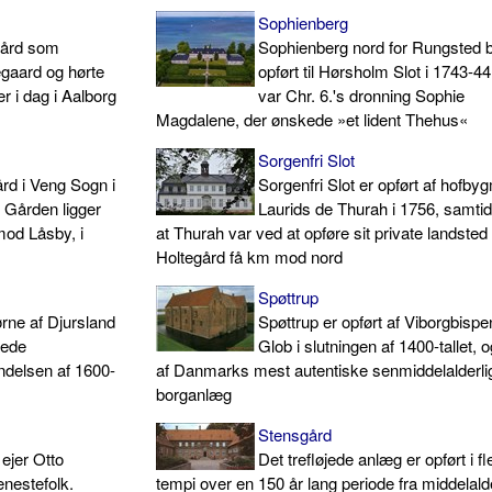
Sophienberg
gård som
Sophienberg nord for Rungsted 
egaard og hørte
opført til Hørsholm Slot i 1743-44
r i dag i Aalborg
var Chr. 6.'s dronning Sophie
Magdalene, der ønskede »et lident Thehus«
Sorgenfri Slot
rd i Veng Sogn i
Sorgenfri Slot er opført af hofby
Gården ligger
Laurids de Thurah i 1756, samti
mod Låsby, i
at Thurah var ved at opføre sit private landsted
Holtegård få km mod nord
Spøttrup
ørne af Djursland
Spøttrup er opført af Viborgbispe
åede
Glob i slutningen af 1400-tallet, o
ndelsen af 1600-
af Danmarks mest autentiske senmiddelalderli
borganlæg
Stensgård
ejer Otto
Det trefløjede anlæg er opført i fl
enestefolk.
tempi over en 150 år lang periode fra middelal