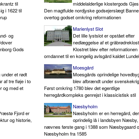
krantz til
middelalderlige klostergods Gje
g i 1622 til
Den magtfulde nordjyske godsejerslægt Banne
erup
overtog godset omkring reformationen
Marienlyst Slot
and- og
Det lille lystslot er opstået efter
Udover
nedlæggelse af et gråbrødreklost
ienborg Gods
Klostret blev efter reformationen
omdannet til en kongelig avlsgård kaldet Lund
Moesgård
under et rødt
Moesgårds oprindelige hovedby
af tre fløje i to
blev afbrændt under svenskekri
er og med et
Først omkring 1780 blev det egentlige
herregårdkompleks genrejst i klassicistisk stil
Næsbyholm
ræstø Fjord er
Næsbyholm er en herregård, de
ktur og historie,
oprindelig lå i landsbyen Næsby,
nævnes første gang i 1388 som Næsbygaard o
Næsbyholm fra 1585