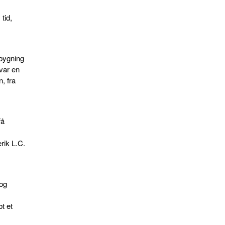
tid,
dbygning
var en
, fra
få
rik L.C.
 og
t et