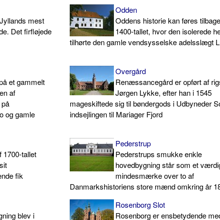
Odden
 Jyllands mest
Oddens historie kan føres tilbage 
e. Det firfløjede
1400-tallet, hvor den isolerede h
tilhørte den gamle vendsysselske adelsslægt 
Overgård
 på et gammelt
Renæssancegård er opført af rig
en af
Jørgen Lykke, efter han i 1545
 på
mageskiftede sig til bøndergods i Udbyneder 
o og gamle
indsejlingen til Mariager Fjord
Pederstrup
 1700-tallet
Pederstrups smukke enkle
sit
hovedbygning står som et værdi
nde fik
mindesmærke over to af
Danmarkshistoriens store mænd omkring år 1
Rosenborg Slot
ning blev i
Rosenborg er ensbetydende med