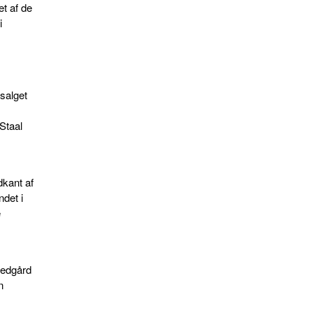
et af de
i
salget
Staal
dkant af
ndet i
e
vedgård
n