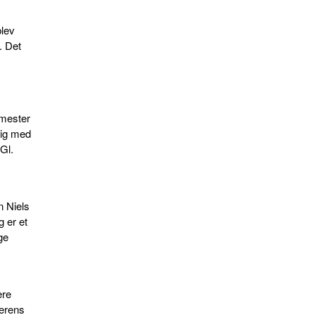
blev
. Det
gmester
dig med
 Gl.
n Niels
g er et
ge
ere
derens