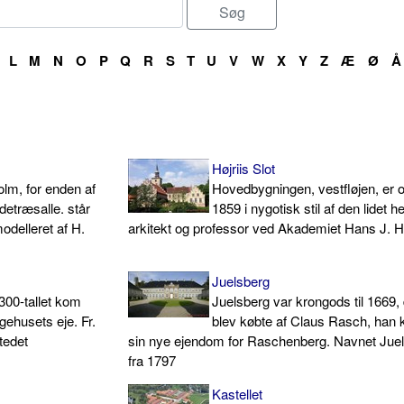
L
M
N
O
P
Q
R
S
T
U
V
W
X
Y
Z
Æ
Ø
Å
Højriis Slot
lm, for enden af
Hovedbygningen, vestfløjen, er op
etræsalle. står
1859 i nygotisk stil af den lidet h
odelleret af H.
arkitekt og professor ved Akademiet Hans J. 
Juelsberg
1300-tallet kom
Juelsberg var krongods til 1669,
ehusets eje. Fr.
blev købte af Claus Rasch, han 
tedet
sin nye ejendom for Raschenberg. Navnet Juel
fra 1797
Kastellet