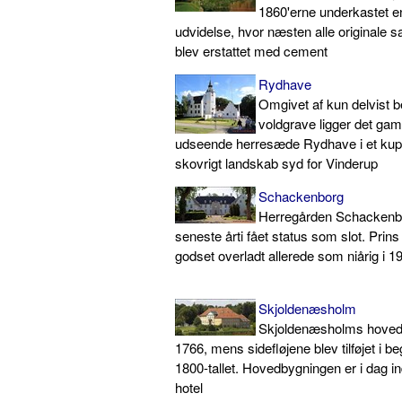
1860'erne underkastet e
udvidelse, hvor næsten alle originale s
blev erstattet med cement
Rydhave
Omgivet af kun delvist 
voldgrave ligger det gam
udseende herresæde Rydhave i et kupe
skovrigt landskab syd for Vinderup
Schackenborg
Herregården Schackenbo
seneste årti fået status som slot. Prin
godset overladt allerede som niårig i 1
Skjoldenæsholm
Skjoldenæsholms hovedflø
1766, mens sidefløjene blev tilføjet i b
1800-tallet. Hovedbygningen er i dag i
hotel