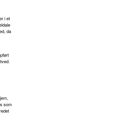
r i et
ldale
ed, da
pført
gtved.
hjem,
ves som
fredet