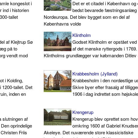
mle kongeslot i
Det er et citadel i København og 
ind i historien
bedst bevarede fæstningsanlæg 
00-tallet
Nordeuropa. Det blev bygget som en del af
Københavns volde
Klintholm
el af Klejtrup Sø
Godset Klintholm er opstået ved 
læg på to
af det mønske ryttergods i 1769.
org vendt mod
Klintholms grundlægger var købmanden Ditlev 
Krabbesholm (Jylland)
t i Kolding,
Krabbesholm i den nordøstlige u
 1200-tallet. Det
Skive byer efter frasalg af tilligge
uin, inden en
1906 i dag indrettet som højskol
Krengerup
a slutningen af
Krengerup blev oprettet som ho
. Den oprindelige
omkring 1600 af Gabriel Knudse
Christen Friis
Akeleye. Det nuværende store klassicistiske