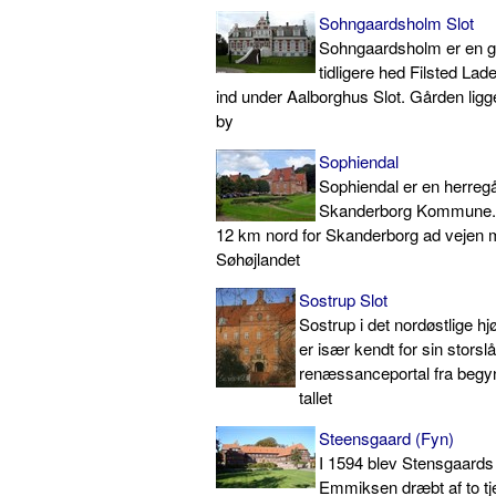
Sohngaardsholm Slot
Sohngaardsholm er en 
tidligere hed Filsted Lad
ind under Aalborghus Slot. Gården ligge
by
Sophiendal
Sophiendal er en herregå
Skanderborg Kommune. 
12 km nord for Skanderborg ad vejen 
Søhøjlandet
Sostrup Slot
Sostrup i det nordøstlige hj
er især kendt for sin storsl
renæssanceportal fra begy
tallet
Steensgaard (Fyn)
I 1594 blev Stensgaards 
Emmiksen dræbt af to tj