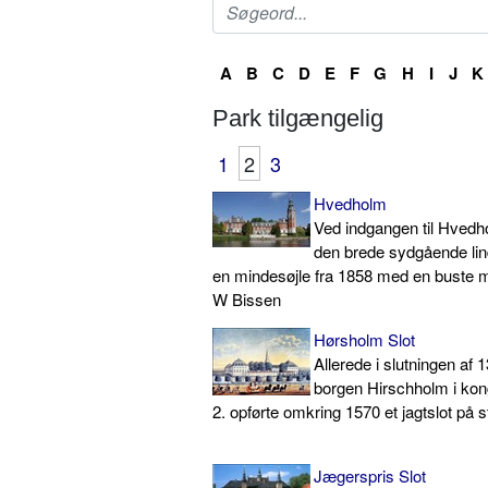
A
B
C
D
E
F
G
H
I
J
K
Park tilgængelig
1
2
3
Hvedholm
Ved indgangen til Hvedho
den brede sydgående lind
en mindesøjle fra 1858 med en buste m
W Bissen
Hørsholm Slot
Allerede i slutningen af 
borgen Hirschholm i kong
2. opførte omkring 1570 et jagtslot på s
Jægerspris Slot