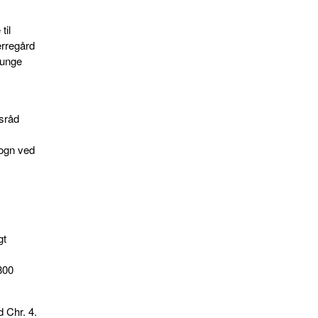
til
erregård
Lunge
sråd
Sogn ved
gt
800
 Chr. 4.