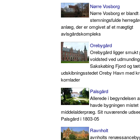
Nørre Vosborg
Nørre Vosborg er blandt
stemningsfulde herregård
anlæg, der er omgivet af et mægtigt
avlsgårdskompleks
Orebygård
Orebygård ligger smukt
voldsted ved udmunding
Sakskøbing Fjord og tæt
udskibningsstedet Oreby Havn med kr
kornlader
Palsgård
Allerede i begyndelsen af
havde bygningen mistet 
middelalderpræg. Sit nuværende udsee
Palsgård i 1803-05
Ravnholt
avnholts renæssancebyg