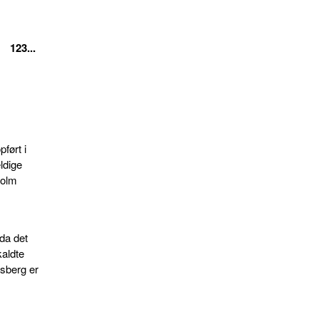
123...
ført i
eldige
Holm
 da det
kaldte
sberg er