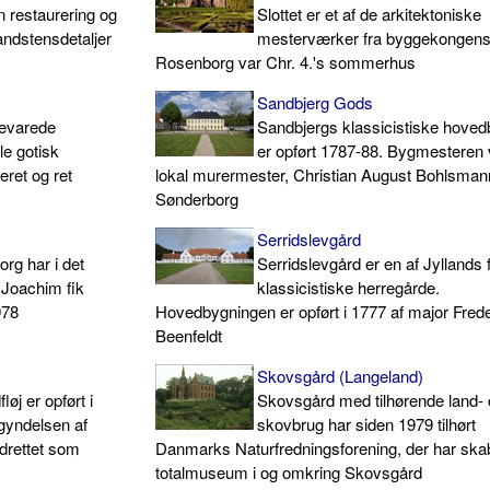
n restaurering og
Slottet er et af de arkitektoniske
andstensdetaljer
mesterværker fra byggekongens 
Rosenborg var Chr. 4.'s sommerhus
Sandbjerg Gods
bevarede
Sandbjergs klassicistiske hove
le gotisk
er opført 1787-88. Bygmesteren 
ret og ret
lokal murermester, Christian August Bohlsmann
Sønderborg
Serridslevgård
rg har i det
Serridslevgård er en af Jyllands 
s Joachim fik
klassicistiske herregårde.
978
Hovedbygningen er opført i 1777 af major Frede
Beenfeldt
Skovsgård (Langeland)
j er opført i
Skovsgård med tilhørende land-
egyndelsen af
skovbrug har siden 1979 tilhørt
ndrettet som
Danmarks Naturfredningsforening, der har skab
totalmuseum i og omkring Skovsgård