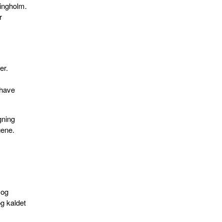
singholm.
r
er.
ehave
gning
gene.
r
 og
g kaldet