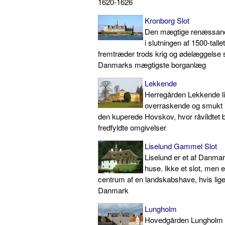
1620-1626
Kronborg Slot
Den mægtige renæssance
i slutningen af 1500-tall
fremtræder trods krig og ødelæggelse 
Danmarks mægtigste borganlæg
Lekkende
Herregården Lekkende l
overraskende og smukt i
den kuperede Hovskov, hvor råvildtet bo
fredfyldte omgivelser
Liselund Gammel Slot
Liselund er et af Danma
huse. Ikke et slot, men
centrum af en landskabshave, hvis lige 
Danmark
Lungholm
Hovedgården Lungholm bl