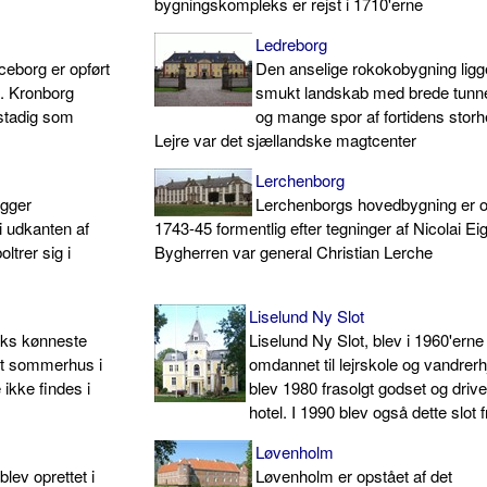
bygningskompleks er rejst i 1710'erne
Ledreborg
borg er opført
Den anselige rokokobygning ligge
et. Kronborg
smukt landskab med brede tunne
stadig som
og mange spor af fortidens storh
Lejre var det sjællandske magtcenter
Lerchenborg
igger
Lerchenborgs hovedbygning er o
 udkanten af
1743-45 formentlig efter tegninger af Nicolai Ei
ltrer sig i
Bygherren var general Christian Lerche
Liselund Ny Slot
rks kønneste
Liselund Ny Slot, blev i 1960'erne
 et sommerhus i
omdannet til lejrskole og vandrer
ikke findes i
blev 1980 frasolgt godset og dri
hotel. I 1990 blev også dette slot 
Løvenholm
ev oprettet i
Løvenholm er opstået af det