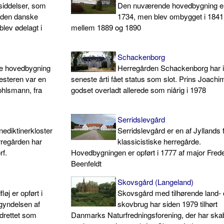
siddelser, som
Den nuværende hovedbygning er 
dt den danske
1734, men blev ombygget i 1841
lev ødelagt i
mellem 1889 og 1890
Schackenborg
ke hovedbygning
Herregården Schackenborg har i
esteren var en
seneste årti fået status som slot. Prins Joachim
ohlsmann, fra
godset overladt allerede som niårig i 1978
Serridslevgård
nediktinerkloster
Serridslevgård er en af Jyllands 
rregården har
klassicistiske herregårde.
rf.
Hovedbygningen er opført i 1777 af major Frede
Beenfeldt
Skovsgård (Langeland)
j er opført i
Skovsgård med tilhørende land-
egyndelsen af
skovbrug har siden 1979 tilhørt
ndrettet som
Danmarks Naturfredningsforening, der har skab