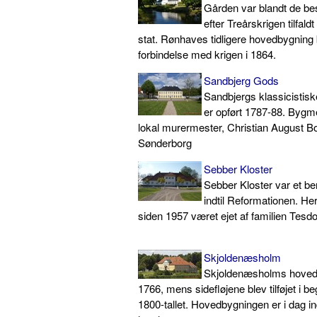
Gården var blandt de be
efter Treårskrigen tilfal
stat. Rønhaves tidligere hovedbygning b
forbindelse med krigen i 1864.
Sandbjerg Gods
Sandbjergs klassicistis
er opført 1787-88. Bygm
lokal murermester, Christian August B
Sønderborg
Sebber Kloster
Sebber Kloster var et be
indtil Reformationen. He
siden 1957 været ejet af familien Tesdo
Skjoldenæsholm
Skjoldenæsholms hovedflø
1766, mens sidefløjene blev tilføjet i b
1800-tallet. Hovedbygningen er i dag i