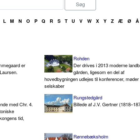
L
M
N
O
P
Q
R
S
T
U
V
W
X
Y
Z
Æ
Ø
Å
Rohden
mmegaard er
Der drives i 2013 moderne landb
L Laursen.
gården, ligesom en del af
hovedbygningen udlejes til konferencer, møder
selskaber
Rungstedgård
nde med Chr. 4.
Billede af J.V. Gertner (1818–18
ktoniske
kongens tid,
Rønnebæksholm