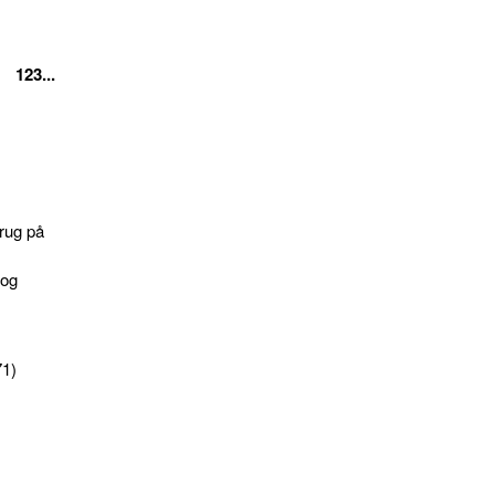
123...
rug på
 og
71)