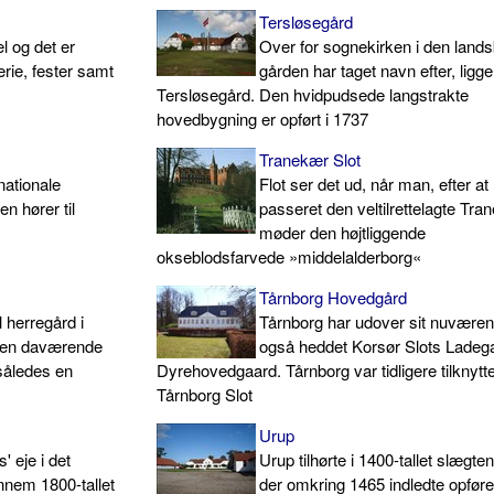
Tersløsegård
l og det er
Over for sognekirken i den lands
erie, fester samt
gården har taget navn efter, ligge
Tersløsegård. Den hvidpudsede langstrakte
hovedbygning er opført i 1737
Tranekær Slot
nationale
Flot ser det ud, når man, efter at
n hører til
passeret den veltilrettelagte Tr
møder den højtliggende
okseblodsfarvede »middelalderborg«
Tårnborg Hovedgård
il herregård i
Tårnborg har udover sit nuvære
 den daværende
også heddet Korsør Slots Ladeg
således en
Dyrehovedgaard. Tårnborg var tidligere tilknytte
Tårnborg Slot
Urup
' eje i det
Urup tilhørte i 1400-tallet slægt
nnem 1800-tallet
der omkring 1465 indledte opføre