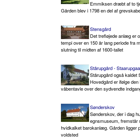
Emmiksen dræbt af to tj
Gården blev i 1798 en del af grevska
Stensgård
Det trefløjede anlæg er op
tempi over en 150 år lang periode fra 
slutning til midten af 1600-tallet
Stårupgård - Staarupgaa
Stårupgård også kaldet 
Hovedgård er ifølge de
våbentavle over den sydvendte indgang
Sønderskov
Sønderskov, der i dag hus
egnsmuseum, fremstår 
hvidkalket barokanlæg. Gården ligger 
voldsted