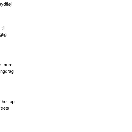
ydfløj
til
gtig
e mure
 engdrag
 helt op
strets