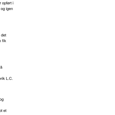
opført i
 og igen
 det
 fik
få
rik L.C.
 og
t et