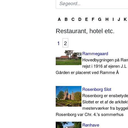
A
B
C
D
E
F
G
H
I
J
K
Restaurant, hotel etc.
1
2
Rammegaard
Hovedbygningen på Ra
rejst i 1916 af ejeren J.
Gården er placeret ved Ramme Å
Rosenborg Slot
Rosenborg er ensbetyde
Slottet er et af de arkite
mesterværker fra bygge
Rosenborg var Chr. 4.'s sommerhus
Rønhave