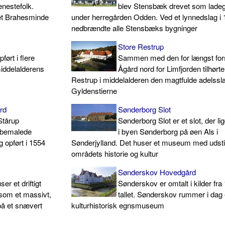
enestefolk.
blev Stensbæk drevet som lade
bet Brahesminde
under herregården Odden. Ved et lynnedslag i
nedbrændte alle Stensbæks bygninger
Store Restrup
ført i flere
Sammen med den for længst fo
middelalderens
Ågård nord for Limfjorden tilhørt
Restrup i middelalderen den magtfulde adelssl
Gyldenstierne
rd
Sønderborg Slot
Stårup
Sønderborg Slot er et slot, der li
n bemalede
i byen Sønderborg på øen Als i
 opført i 1554
Sønderjylland. Det huser et museum med udsti
områdets historie og kultur
Sønderskov Hovedgård
er et driftigt
Sønderskov er omtalt i kilder fra
som et massivt,
tallet. Sønderskov rummer i dag 
på et snævert
kulturhistorisk egnsmuseum