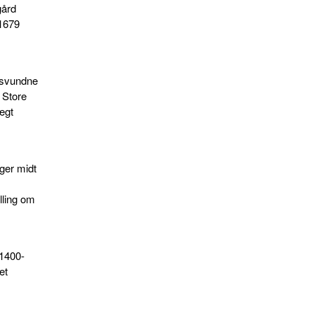
gård
 1679
rsvundne
e Store
ægt
gger midt
lling om
 1400-
et