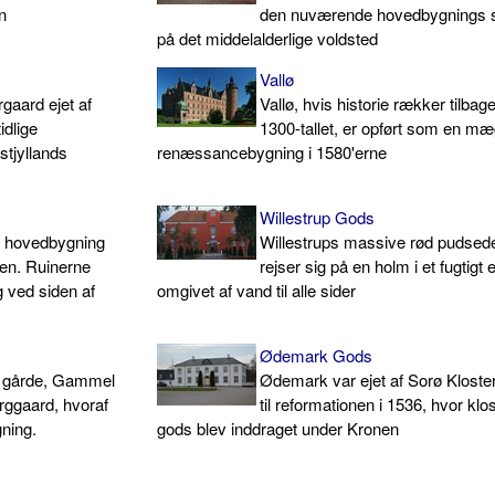
n
den nuværende hovedbygnings s
på det middelalderlige voldsted
Vallø
gaard ejet af
Vallø, hvis historie rækker tilbage 
idlige
1300-tallet, er opført som en mæ
stjyllands
renæssancebygning i 1580'erne
Willestrup Gods
e hovedbygning
Willestrups massive rød pudsed
en. Ruinerne
rejser sig på en holm i et fugtigt
g ved siden af
omgivet af vand til alle sider
Ødemark Gods
o gårde, Gammel
Ødemark var ejet af Sorø Kloster
rggaard, hvoraf
til reformationen i 1536, hvor klo
ning.
gods blev inddraget under Kronen