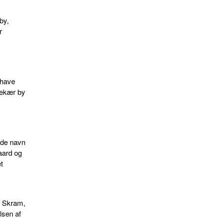
by,
r
 have
anekær by
nde navn
aard og
t
en Skram,
lsen af