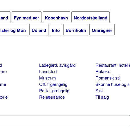
land
Fyn med øer
København
Nordøstsjælland
alster og Møn
Udland
Info
Bornholm
Omregner
d
Ladegård, avlsgård
Restaurant, hotel 
isme
Landsted
Rokoko
Museum
Romansk stil
sme
Off. tilgængelig
Skønne huse og s
Park tilgængelig
Slot
torie
Renæssance
Til salg