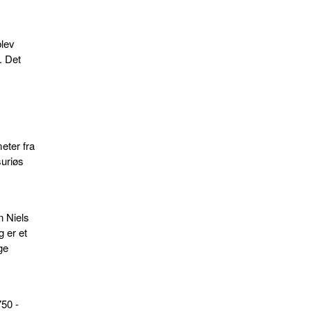
blev
. Det
eter fra
suriøs
n Niels
g er et
ge
750 -