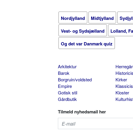
Nordjylland
Midtjylland
Sydjyl
Vest- og Sydsjælland
Lolland, F
Og det var Danmark quiz
Arkitektur
Herregår
Barok
Historic
Borgruin/voldsted
Kirker
Empire
Klassici
Gotisk stil
Kloster
Gårdbutik
Kulturhis
Tilmeld nyhedsmail her