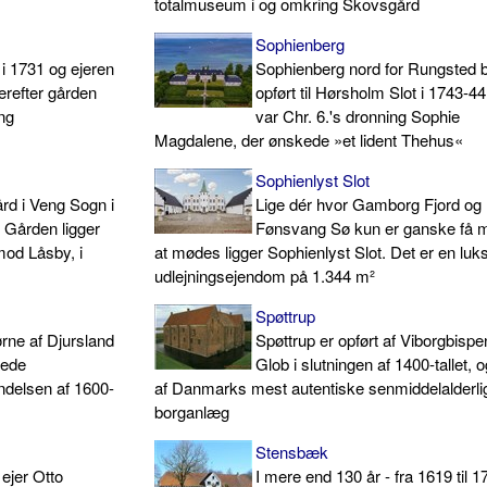
totalmuseum i og omkring Skovsgård
Sophienberg
i 1731 og ejeren
Sophienberg nord for Rungsted 
erefter gården
opført til Hørsholm Slot i 1743-44
ing
var Chr. 6.'s dronning Sophie
Magdalene, der ønskede »et lident Thehus«
Sophienlyst Slot
rd i Veng Sogn i
Lige dér hvor Gamborg Fjord og
Gården ligger
Fønsvang Sø kun er ganske få m
mod Låsby, i
at mødes ligger Sophienlyst Slot. Det er en luk
udlejningsejendom på 1.344 m²
Spøttrup
ørne af Djursland
Spøttrup er opført af Viborgbispe
åede
Glob i slutningen af 1400-tallet, o
ndelsen af 1600-
af Danmarks mest autentiske senmiddelalderli
borganlæg
Stensbæk
ejer Otto
I mere end 130 år - fra 1619 til 1