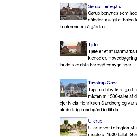
Sørup Herregård
Sørup benyttes som hote
således muligt at holde f
konferencer på gården
Tjele
Tjele er et af Danmarks 
klenodier. Hovedbygninge
landets ældste herregårdsbygninger
Tøystrup Gods
Tøjstrup blev først gjort t
midten af 1500-tallet af
ejer Niels Henriksen Sandberg og var 
almindelig bondegård indtil da
Ullerup
Ullerup var i slægten Mus
meste af 1500-tallet. Ge