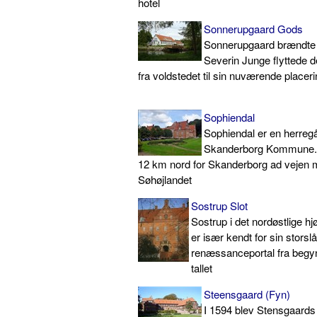
hotel
Sonnerupgaard Gods
Sonnerupgaard brændte 
Severin Junge flyttede d
fra voldstedet til sin nuværende placer
Sophiendal
Sophiendal er en herregå
Skanderborg Kommune. 
12 km nord for Skanderborg ad vejen 
Søhøjlandet
Sostrup Slot
Sostrup i det nordøstlige hj
er især kendt for sin storsl
renæssanceportal fra begy
tallet
Steensgaard (Fyn)
I 1594 blev Stensgaards 