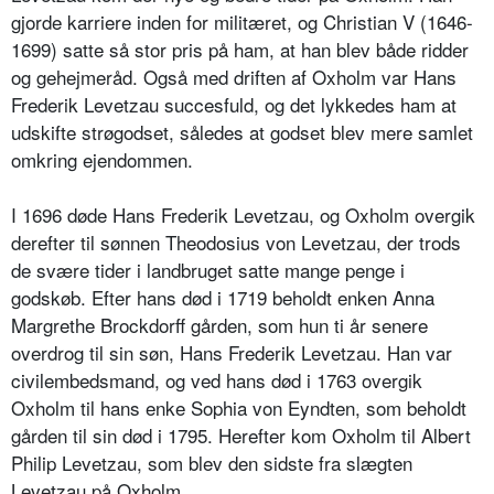
gjorde karriere inden for militæret, og Christian V (1646-
1699) satte så stor pris på ham, at han blev både ridder
og gehejmeråd. Også med driften af Oxholm var Hans
Frederik Levetzau succesfuld, og det lykkedes ham at
udskifte strøgodset, således at godset blev mere samlet
omkring ejendommen.
I 1696 døde Hans Frederik Levetzau, og Oxholm overgik
derefter til sønnen Theodosius von Levetzau, der trods
de svære tider i landbruget satte mange penge i
godskøb. Efter hans død i 1719 beholdt enken Anna
Margrethe Brockdorff gården, som hun ti år senere
overdrog til sin søn, Hans Frederik Levetzau. Han var
civilembedsmand, og ved hans død i 1763 overgik
Oxholm til hans enke Sophia von Eyndten, som beholdt
gården til sin død i 1795. Herefter kom Oxholm til Albert
Philip Levetzau, som blev den sidste fra slægten
Levetzau på Oxholm.