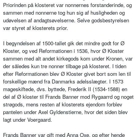
Priorinden på klosteret var nonnernes forstanderinde, og
sammen med nonnerne tog hun sig af husligheden og
udøvelsen af andagtsøvelserne. Selve godsbestyrelsen
var styret af klosterets prior.
I begyndelsen af 1500-tallet gik det mindre godt for Ø
Kloster, og ved Reformationen i 1536, hvor Ø Kloster
sammen med alt andet kirkegods kom under Kronen, var
der således kun tre nonner tilbage på klosteret. I tiden
efter Reformationen blev Ø Kloster givet bort som len til
forskellige mænd fra Danmarks adelsslægter. I 1573
mageskiftede, dvs. byttede, Frederik II (1534-1588) en
del af Ø kloster til Frands Banner mod Rygaarrd og noget
strøgods, mens resten af klosterets ejendom forblev
pantelen under Axel Gyldenstierne, hvor det siden blev
lagt under Voergaard.
Frands Banner var gift med Anna Oxe, og efter hende