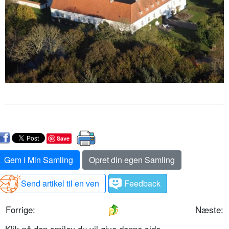
Save
Gem i Min Samling
Opret din egen Samling
Send artikel til en ven
Feedback
Forrige:
Næste:
Klik på den smiley du vil give denne side