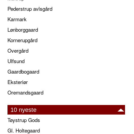
Pederstrup avlsgård
Karmark
Lønborggaard
Kornerupgård
Overgård
Ulfsund
Gaardbogaard
Eksteriør
Oremandsgaard
10 nyeste
Tøystrup Gods
Gl. Holtegaard