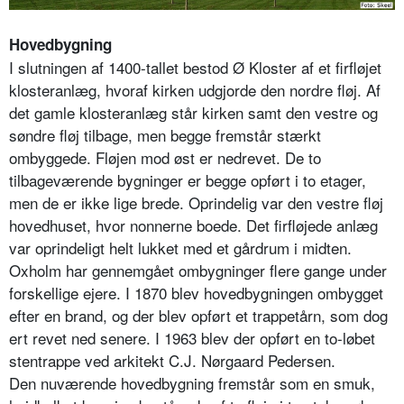
Hovedbygning
I slutningen af 1400-tallet bestod Ø Kloster af et firfløjet
klosteranlæg, hvoraf kirken udgjorde den nordre fløj. Af
det gamle klosteranlæg står kirken samt den vestre og
søndre fløj tilbage, men begge fremstår stærkt
ombyggede. Fløjen mod øst er nedrevet. De to
tilbageværende bygninger er begge opført i to etager,
men de er ikke lige brede. Oprindelig var den vestre fløj
hovedhuset, hvor nonnerne boede. Det firfløjede anlæg
var oprindeligt helt lukket med et gårdrum i midten.
Oxholm har gennemgået ombygninger flere gange under
forskellige ejere. I 1870 blev hovedbygningen ombygget
efter en brand, og der blev opført et trappetårn, som dog
ert revet ned senere. I 1963 blev der opført en to-løbet
stentrappe ved arkitekt C.J. Nørgaard Pedersen.
Den nuværende hovedbygning fremstår som en smuk,