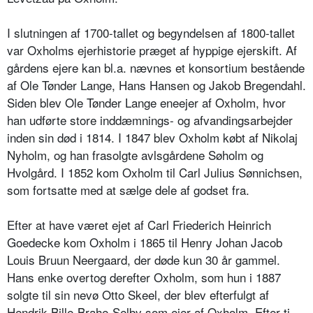
I slutningen af 1700-tallet og begyndelsen af 1800-tallet
var Oxholms ejerhistorie præget af hyppige ejerskift. Af
gårdens ejere kan bl.a. nævnes et konsortium bestående
af Ole Tønder Lange, Hans Hansen og Jakob Bregendahl.
Siden blev Ole Tønder Lange eneejer af Oxholm, hvor
han udførte store inddæmnings- og afvandingsarbejder
inden sin død i 1814. I 1847 blev Oxholm købt af Nikolaj
Nyholm, og han frasolgte avlsgårdene Søholm og
Hvolgård. I 1852 kom Oxholm til Carl Julius Sønnichsen,
som fortsatte med at sælge dele af godset fra.
Efter at have været ejet af Carl Friederich Heinrich
Goedecke kom Oxholm i 1865 til Henry Johan Jacob
Louis Bruun Neergaard, der døde kun 30 år gammel.
Hans enke overtog derefter Oxholm, som hun i 1887
solgte til sin nevø Otto Skeel, der blev efterfulgt af
Hendrik Bille-Brahe-Selby som ejer af Oxholm. Efter ti