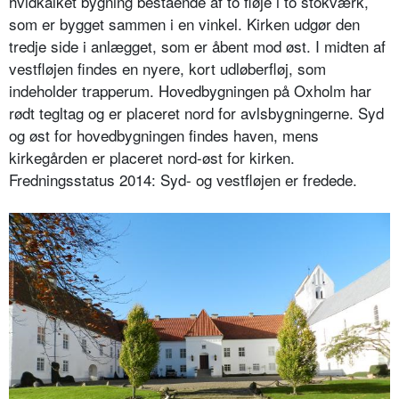
hvidkalket bygning bestående af to fløje i to stokværk,
som er bygget sammen i en vinkel. Kirken udgør den
tredje side i anlægget, som er åbent mod øst. I midten af
vestfløjen findes en nyere, kort udløberfløj, som
indeholder trapperum. Hovedbygningen på Oxholm har
rødt tegltag og er placeret nord for avlsbygningerne. Syd
og øst for hovedbygningen findes haven, mens
kirkegården er placeret nord-øst for kirken.
Fredningsstatus 2014: Syd- og vestfløjen er fredede.