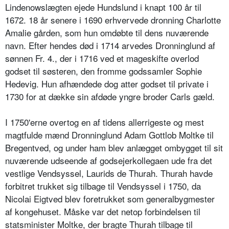
Lindenowslægten ejede Hundslund i knapt 100 år til
1672. 18 år senere i 1690 erhvervede dronning Charlotte
Amalie gården, som hun omdøbte til dens nuværende
navn. Efter hendes død i 1714 arvedes Dronninglund af
sønnen Fr. 4., der i 1716 ved et mageskifte overlod
godset til søsteren, den fromme godssamler Sophie
Hedevig. Hun afhændede dog atter godset til private i
1730 for at dække sin afdøde yngre broder Carls gæld.
I 1750'erne overtog en af tidens allerrigeste og mest
magtfulde mænd Dronninglund Adam Gottlob Moltke til
Bregentved, og under ham blev anlægget ombygget til sit
nuværende udseende af godsejerkollegaen ude fra det
vestlige Vendsyssel, Laurids de Thurah. Thurah havde
forbitret trukket sig tilbage til Vendsyssel i 1750, da
Nicolai Eigtved blev foretrukket som generalbygmester
af kongehuset. Måske var det netop forbindelsen til
statsminister Moltke, der bragte Thurah tilbage til