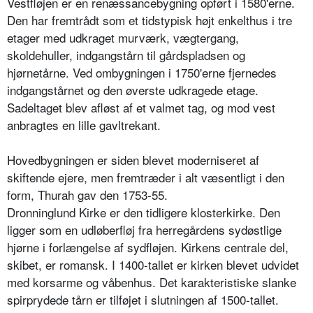
Vestfløjen er en renæssancebygning opført i 1580'erne.
Den har fremtrådt som et tidstypisk højt enkelthus i tre
etager med udkraget murværk, vægtergang,
skoldehuller, indgangstårn til gårdspladsen og
hjørnetårne. Ved ombygningen i 1750'erne fjernedes
indgangstårnet og den øverste udkragede etage.
Sadeltaget blev afløst af et valmet tag, og mod vest
anbragtes en lille gavltrekant.
Hovedbygningen er siden blevet moderniseret af
skiftende ejere, men fremtræder i alt væsentligt i den
form, Thurah gav den 1753-55.
Dronninglund Kirke er den tidligere klosterkirke. Den
ligger som en udløberfløj fra herregårdens sydøstlige
hjørne i forlængelse af sydfløjen. Kirkens centrale del,
skibet, er romansk. I 1400-tallet er kirken blevet udvidet
med korsarme og våbenhus. Det karakteristiske slanke
spirprydede tårn er tilføjet i slutningen af 1500-tallet.