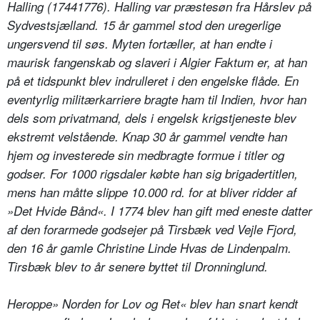
Halling (17441776). Halling var præstesøn fra Hårslev på
Sydvestsjælland. 15 år gammel stod den uregerlige
ungersvend til søs. Myten fortæller, at han endte i
maurisk fangenskab og slaveri i Algier Faktum er, at han
på et tidspunkt blev indrulleret i den engelske flåde. En
eventyrlig militærkarriere bragte ham til Indien, hvor han
dels som privatmand, dels i engelsk krigstjeneste blev
ekstremt velstående. Knap 30 år gammel vendte han
hjem og investerede sin medbragte formue i titler og
godser. For 1000 rigsdaler købte han sig brigadertitlen,
mens han måtte slippe 10.000 rd. for at bliver ridder af
»Det Hvide Bånd«. I 1774 blev han gift med eneste datter
af den forarmede godsejer på Tirsbæk ved Vejle Fjord,
den 16 år gamle Christine Linde Hvas de Lindenpalm.
Tirsbæk blev to år senere byttet til Dronninglund.
Heroppe» Norden for Lov og Ret« blev han snart kendt