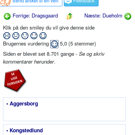
Send artikel til en ven
Feedback
Forrige: Dragsgaard
Næste: Dueholm
Klik på den smiley du vil give denne side
Brugernes vurdering
5,0
(
5
stemmer)
Siden er blevet set 8.701 gange -
Se og skriv
.
kommentarer herunder
• Aggersborg
• Kongstedlund