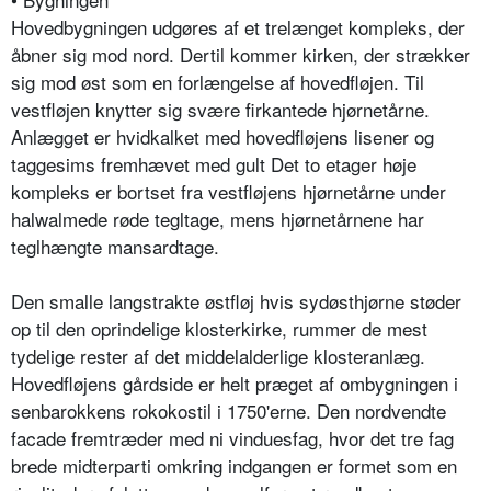
Hovedbygningen udgøres af et trelænget kompleks, der
åbner sig mod nord. Dertil kommer kirken, der strækker
sig mod øst som en forlængelse af hovedfløjen. Til
vestfløjen knytter sig svære firkantede hjørnetårne.
Anlægget er hvidkalket med hovedfløjens lisener og
taggesims fremhævet med gult Det to etager høje
kompleks er bortset fra vestfløjens hjørnetårne under
halwalmede røde tegltage, mens hjørnetårnene har
teglhængte mansardtage.
Den smalle langstrakte østfløj hvis sydøsthjørne støder
op til den oprindelige klosterkirke, rummer de mest
tydelige rester af det middelalderlige klosteranlæg.
Hovedfløjens gårdside er helt præget af ombygningen i
senbarokkens rokokostil i 1750'erne. Den nordvendte
facade fremtræder med ni vinduesfag, hvor det tre fag
brede midterparti omkring indgangen er formet som en