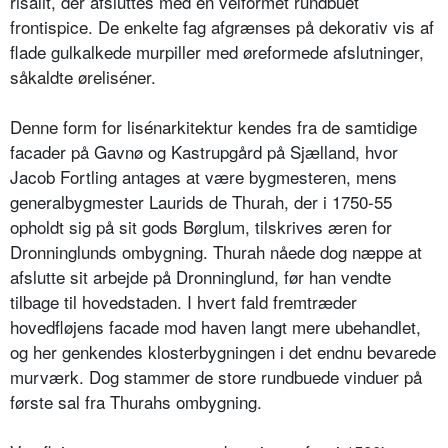
risalit, der afsluttes med en velformet rundbuet
frontispice. De enkelte fag afgrænses på dekorativ vis af
flade gulkalkede murpiller med øreformede afslutninger,
såkaldte øreliséner.
Denne form for lisénarkitektur kendes fra de samtidige
facader på Gavnø og Kastrupgård på Sjælland, hvor
Jacob Fortling antages at være bygmesteren, mens
generalbygmester Laurids de Thurah, der i 1750-55
opholdt sig på sit gods Børglum, tilskrives æren for
Dronninglunds ombygning. Thurah nåede dog næppe at
afslutte sit arbejde på Dronninglund, før han vendte
tilbage til hovedstaden. I hvert fald fremtræder
hovedfløjens facade mod haven langt mere ubehandlet,
og her genkendes klosterbygningen i det endnu bevarede
murværk. Dog stammer de store rundbuede vinduer på
første sal fra Thurahs ombygning.