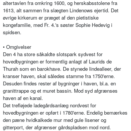
altertavlen fra omkring 1600, og herskabsstolene fra
1613, alt sammen fra slægten Lindenows ejertid. Det
øvrige kirkerum er præget af den pietistiske
kongefamilie, med Fr. 4.'s søster Sophie Hedevig i
spidsen.
• Omgivelser
Den 4 ha store såkaldte slotspark sydvest for
hovedbygningen er formentlig anlagt af Laurids de
Thurah som en barokhave. De stynede lindealleer, der
kranser haven, skal således stamme fra 1750'erne.
Desuden findes rester af bygninger i haven, bl.a. en
granittrappe og et muret bassin. Mod syd afgrænses
haven af en kanal.
Det trefløjede ladegårdsanlæg nordvest for
hovedbygningen er opført i 1780'erne. Endelig bemærkes
den pæne hvidkalkede mur med gule lisener og
gitterport, der afgrænser gårdspladsen mod nord.