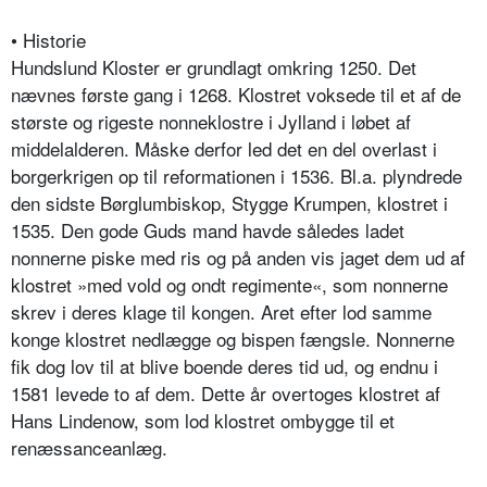
• Historie
Hundslund Kloster er grundlagt omkring 1250. Det
nævnes første gang i 1268. Klostret voksede til et af de
største og rigeste nonneklostre i Jylland i løbet af
middelalderen. Måske derfor led det en del overlast i
borgerkrigen op til reformationen i 1536. Bl.a. plyndrede
den sidste Børglumbiskop, Stygge Krumpen, klostret i
1535. Den gode Guds mand havde således ladet
nonnerne piske med ris og på anden vis jaget dem ud af
klostret »med vold og ondt regimente«, som nonnerne
skrev i deres klage til kongen. Aret efter lod samme
konge klostret nedlægge og bispen fængsle. Nonnerne
fik dog lov til at blive boende deres tid ud, og endnu i
1581 levede to af dem. Dette år overtoges klostret af
Hans Lindenow, som lod klostret ombygge til et
renæssanceanlæg.