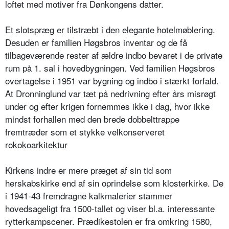
loftet med motiver fra Dønkongens datter.
Et slotspræg er tilstræbt i den elegante hotelmøblering.
Desuden er familien Høgsbros inventar og de få
tilbageværende rester af ældre indbo bevaret i de private
rum på 1. sal i hovedbygningen. Ved familien Høgsbros
overtagelse i 1951 var bygning og indbo i stærkt forfald.
At Dronninglund var tæt på nedrivning efter års misrøgt
under og efter krigen fornemmes ikke i dag, hvor ikke
mindst forhallen med den brede dobbelttrappe
fremtræder som et stykke velkonserveret
rokokoarkitektur
Kirkens indre er mere præget af sin tid som
herskabskirke end af sin oprindelse som klosterkirke. De
i 1941-43 fremdragne kalkmalerier stammer
hovedsageligt fra 1500-tallet og viser bl.a. interessante
rytterkampscener. Prædikestolen er fra omkring 1580,