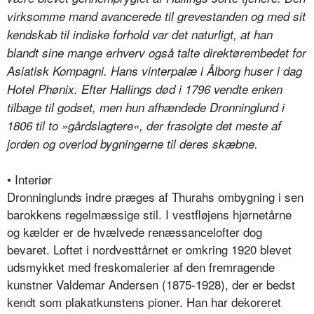
virksomme mand avancerede til grevestanden og med sit
kendskab til indiske forhold var det naturligt, at han
blandt sine mange erhverv også talte direktørembedet for
Asiatisk Kompagni. Hans vinterpalæ i Ålborg huser i dag
Hotel Phønix. Efter Hallings død i 1796 vendte enken
tilbage til godset, men hun afhændede Dronninglund i
1806 til to »gårdslagtere«, der frasolgte det meste af
jorden og overlod bygningerne til deres skæbne.
• Interiør
Dronninglunds indre præges af Thurahs ombygning i sen
barokkens regelmæssige stil. I vestfløjens hjørnetårne
og kælder er de hvælvede renæssancelofter dog
bevaret. Loftet i nordvesttårnet er omkring 1920 blevet
udsmykket med freskomalerier af den fremragende
kunstner Valdemar Andersen (1875-1928), der er bedst
kendt som plakatkunstens pioner. Han har dekoreret