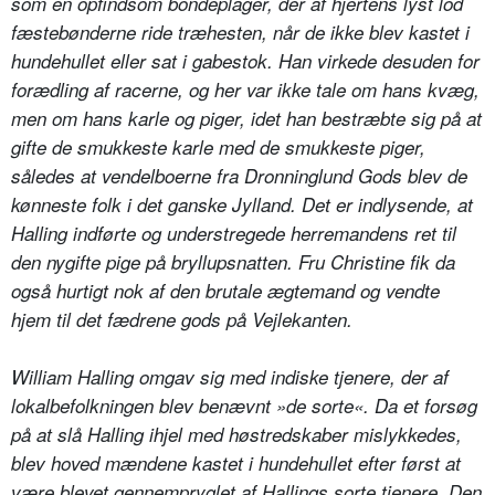
som en opfindsom bondeplager, der af hjertens lyst lod
fæstebønderne ride træhesten, når de ikke blev kastet i
hundehullet eller sat i gabestok. Han virkede desuden for
forædling af racerne, og her var ikke tale om hans kvæg,
men om hans karle og piger, idet han bestræbte sig på at
gifte de smukkeste karle med de smukkeste piger,
således at vendelboerne fra Dronninglund Gods blev de
kønneste folk i det ganske Jylland. Det er indlysende, at
Halling indførte og understregede herremandens ret til
den nygifte pige på bryllupsnatten. Fru Christine fik da
også hurtigt nok af den brutale ægtemand og vendte
hjem til det fædrene gods på Vejlekanten.
William Halling omgav sig med indiske tjenere, der af
lokalbefolkningen blev benævnt »de sorte«. Da et forsøg
på at slå Halling ihjel med høstredskaber mislykkedes,
blev hoved mændene kastet i hundehullet efter først at
være blevet gennempryglet af Hallings sorte tjenere. Den