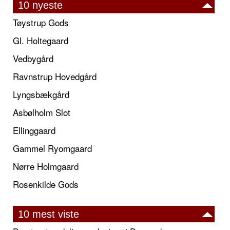
10 nyeste
Tøystrup Gods
Gl. Holtegaard
Vedbygård
Ravnstrup Hovedgård
Lyngsbækgård
Asbølholm Slot
Ellinggaard
Gammel Ryomgaard
Nørre Holmgaard
Rosenkilde Gods
10 mest viste