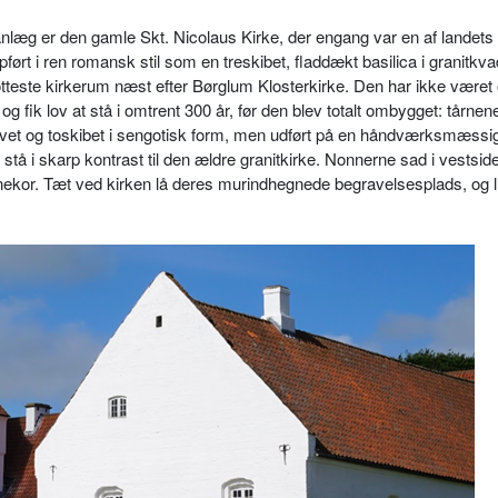
nlæg er den gamle Skt. Nicolaus Kirke, der engang var en af landets
ørt i ren romansk stil som en treskibet, fladdækt basilica i granitkva
otteste kirkerum næst efter Børglum Klosterkirke. Den har ikke været 
 og fik lov at stå i omtrent 300 år, før den blev totalt ombygget: tårnen
ælvet og toskibet i sengotisk form, men udført på en håndværksmæssig
stå i skarp kontrast til den ældre granitkirke. Nonnerne sad i vestsid
onnekor. Tæt ved kirken lå deres murindhegnede begravelsesplads, og 