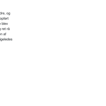
dre, og
opført
e blev
 ret rå
en af
ligeledes