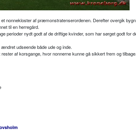
er et nonnekloster af præmonstratenserordenen. Derefter overgik byg
net til en herregård.
e perioder nydt godt af de driftige kvinder, som har sørget godt for 
øb ændret udseende både ude og inde.
 rester af korsgange, hvor nonnerne kunne gå sikkert frem og tilbage
e
ovsholm