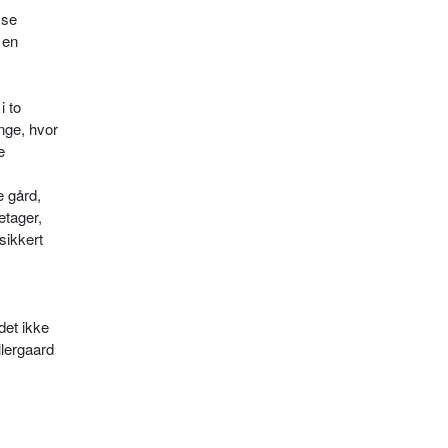
sse
 en
i to
nge, hvor
e
e gård,
etager,
sikkert
det ikke
llergaard