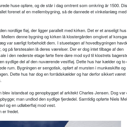
urede huse opføre, og de står i dag omtrent som omkring år 1500. Di
allet forenet af en mellembygning, så de dannede et vinkelanlæg med
n nordlige fløj, der ligger parallelt med kirken. Det er et anseligt hus 
e. Mellem denne bygning og kirken lå klostergården omgivet af korsga
æg var særligt forbeholdt dem. I stueetagen af hovedbygningen havd
og på førstesalen lå deres værelser. Der er dog intet tilbage af den
ale i den nederste etage førte flere døre mod syd til klostrets bagerst
den sydlige del af den nuværende vestfløj. Dette hus har kælder og to 
de rum. Bygningen er sengotisk, opført af mursten i munkeskifte og 
n. Dette hus har dog en forrådskælder og har derfor sikkert været
.
n blev istandsat og genopbygget af arkitekt Charles Jensen. Dog var 
opbygge; man undlod den sydlige fjerdedel. Samtidig opførte Niels Me
vl og en udløberfløj mod vest.
er fredet.