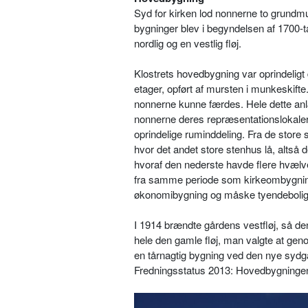
Syd for kirken lod nonnerne to grundm
bygninger blev i begyndelsen af 1700-t
nordlig og en vestlig fløj.
Klostrets hovedbygning var oprindeligt de
etager, opført af mursten i munkeskift
nonnerne kunne færdes. Hele dette anl
nonnerne deres repræsentationslokaler, 
oprindelige ruminddeling. Fra de store s
hvor det andet store stenhus lå, altså 
hvoraf den nederste havde flere hvælve
fra samme periode som kirkeombygninge
økonomibygning og måske tyendebolig
I 1914 brændte gårdens vestfløj, så de
hele den gamle fløj, man valgte at gen
en tårnagtig bygning ved den nye sydga
Fredningsstatus 2013: Hovedbygningen 