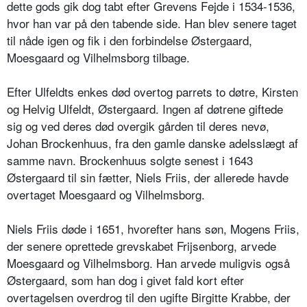
dette gods gik dog tabt efter Grevens Fejde i 1534-1536,
hvor han var på den tabende side. Han blev senere taget
til nåde igen og fik i den forbindelse Østergaard,
Moesgaard og Vilhelmsborg tilbage.
Efter Ulfeldts enkes død overtog parrets to døtre, Kirsten
og Helvig Ulfeldt, Østergaard. Ingen af døtrene giftede
sig og ved deres død overgik gården til deres nevø,
Johan Brockenhuus, fra den gamle danske adelsslægt af
samme navn. Brockenhuus solgte senest i 1643
Østergaard til sin fætter, Niels Friis, der allerede havde
overtaget Moesgaard og Vilhelmsborg.
Niels Friis døde i 1651, hvorefter hans søn, Mogens Friis,
der senere oprettede grevskabet Frijsenborg, arvede
Moesgaard og Vilhelmsborg. Han arvede muligvis også
Østergaard, som han dog i givet fald kort efter
overtagelsen overdrog til den ugifte Birgitte Krabbe, der