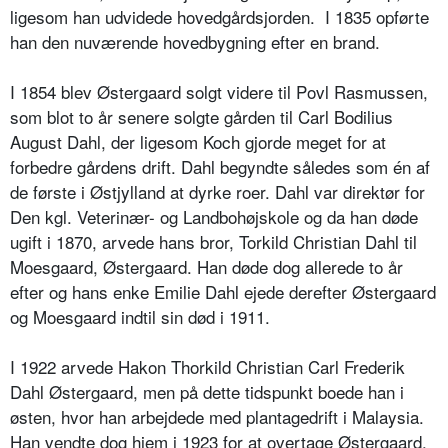
ligesom han udvidede hovedgårdsjorden. I 1835 opførte
han den nuværende hovedbygning efter en brand.
I 1854 blev Østergaard solgt videre til Povl Rasmussen,
som blot to år senere solgte gården til Carl Bodilius
August Dahl, der ligesom Koch gjorde meget for at
forbedre gårdens drift. Dahl begyndte således som én af
de første i Østjylland at dyrke roer. Dahl var direktør for
Den kgl. Veterinær- og Landbohøjskole og da han døde
ugift i 1870, arvede hans bror, Torkild Christian Dahl til
Moesgaard, Østergaard. Han døde dog allerede to år
efter og hans enke Emilie Dahl ejede derefter Østergaard
og Moesgaard indtil sin død i 1911.
I 1922 arvede Hakon Thorkild Christian Carl Frederik
Dahl Østergaard, men på dette tidspunkt boede han i
østen, hvor han arbejdede med plantagedrift i Malaysia.
Han vendte dog hjem i 1923 for at overtage Østergaard.