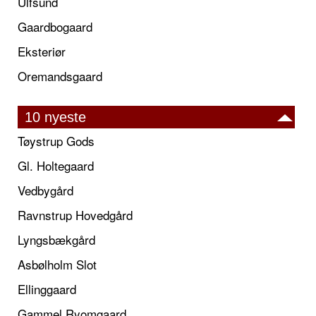
Ulfsund
Gaardbogaard
Eksteriør
Oremandsgaard
10 nyeste
Tøystrup Gods
Gl. Holtegaard
Vedbygård
Ravnstrup Hovedgård
Lyngsbækgård
Asbølholm Slot
Ellinggaard
Gammel Ryomgaard