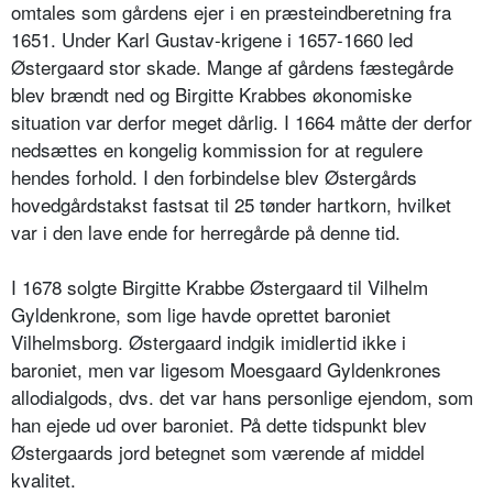
omtales som gårdens ejer i en præsteindberetning fra
1651. Under Karl Gustav-krigene i 1657-1660 led
Østergaard stor skade. Mange af gårdens fæstegårde
blev brændt ned og Birgitte Krabbes økonomiske
situation var derfor meget dårlig. I 1664 måtte der derfor
nedsættes en kongelig kommission for at regulere
hendes forhold. I den forbindelse blev Østergårds
hovedgårdstakst fastsat til 25 tønder hartkorn, hvilket
var i den lave ende for herregårde på denne tid.
I 1678 solgte Birgitte Krabbe Østergaard til Vilhelm
Gyldenkrone, som lige havde oprettet baroniet
Vilhelmsborg. Østergaard indgik imidlertid ikke i
baroniet, men var ligesom Moesgaard Gyldenkrones
allodialgods, dvs. det var hans personlige ejendom, som
han ejede ud over baroniet. På dette tidspunkt blev
Østergaards jord betegnet som værende af middel
kvalitet.