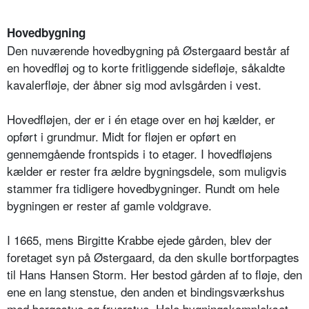
Hovedbygning
Den nuværende hovedbygning på Østergaard består af
en hovedfløj og to korte fritliggende sidefløje, såkaldte
kavalerfløje, der åbner sig mod avlsgården i vest.
Hovedfløjen, der er i én etage over en høj kælder, er
opført i grundmur. Midt for fløjen er opført en
gennemgående frontspids i to etager. I hovedfløjens
kælder er rester fra ældre bygningsdele, som muligvis
stammer fra tidligere hovedbygninger. Rundt om hele
bygningen er rester af gamle voldgrave.
I 1665, mens Birgitte Krabbe ejede gården, blev der
foretaget syn på Østergaard, da den skulle bortforpagtes
til Hans Hansen Storm. Her bestod gården af to fløje, den
ene en lang stenstue, den anden et bindingsværkshus
med borgestue og fruerstue. Hele bygningskomplekset