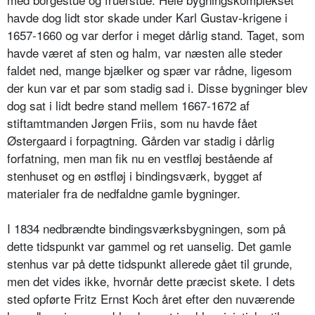
havde dog lidt stor skade under Karl Gustav-krigene i
1657-1660 og var derfor i meget dårlig stand. Taget, som
havde været af sten og halm, var næsten alle steder
faldet ned, mange bjælker og spær var rådne, ligesom
der kun var et par som stadig sad i. Disse bygninger blev
dog sat i lidt bedre stand mellem 1667-1672 af
stiftamtmanden Jørgen Friis, som nu havde fået
Østergaard i forpagtning. Gården var stadig i dårlig
forfatning, men man fik nu en vestfløj bestående af
stenhuset og en østfløj i bindingsværk, bygget af
materialer fra de nedfaldne gamle bygninger.
I 1834 nedbrændte bindingsværksbygningen, som på
dette tidspunkt var gammel og ret uanselig. Det gamle
stenhus var på dette tidspunkt allerede gået til grunde,
men det vides ikke, hvornår dette præcist skete. I dets
sted opførte Fritz Ernst Koch året efter den nuværende