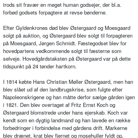
trods sit fravær en meget human godsejer, der bl.a.
forbød godsets forpagtere at revse bønderne.
Efter Gyldenkrones død blev Østergaard og Moesgaard
solgt på auktion, og Østergaard blev solgt til forpagteren
på Moesgaard, Jørgen Schmidt. Fæstegodset blev for
hovedpartens vedkommende solgt til fæsterne som
selveje. Hovedgårdstaksten på Østergaard var på dette
tidspunkt på 24 tønder hartkorn.
I 1814 købte Hans Christian Møller Østergaard, men han
blev slået ud af den landbrugskrise, som fulgte efter
Napoleonskrigene og han måtte derfor sælge gården igen
i 1821. Den blev overtaget af Fritz Ernst Koch og
Østergaard blomstrede under hans ejerskab. Koch var
kendt som en dygtig landmand og han lavede en række
forbedringer i forbindelse med gårdens drift. Markerne
blev drænet, krat blev fjernet og mosehuller fyldt op,