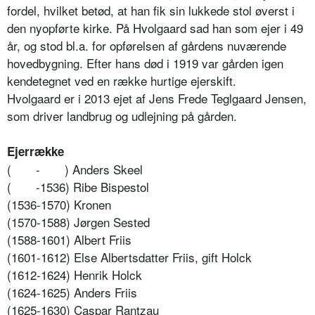
fordel, hvilket betød, at han fik sin lukkede stol øverst i
den nyopførte kirke. På Hvolgaard sad han som ejer i 49
år, og stod bl.a. for opførelsen af gårdens nuværende
hovedbygning. Efter hans død i 1919 var gården igen
kendetegnet ved en række hurtige ejerskift.
Hvolgaard er i 2013 ejet af Jens Frede Teglgaard Jensen,
som driver landbrug og udlejning på gården.
Ejerrække
(
-
) Anders Skeel
(
-1536) Ribe Bispestol
(1536-1570) Kronen
(1570-1588) Jørgen Sested
(1588-1601) Albert Friis
(1601-1612) Else Albertsdatter Friis, gift Holck
(1612-1624) Henrik Holck
(1624-1625) Anders Friis
(1625-1630) Caspar Rantzau