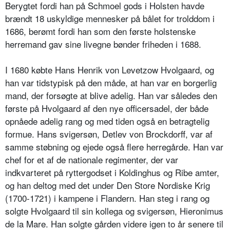
Berygtet fordi han på Schmoel gods i Holsten havde
brændt 18 uskyldige mennesker på bålet for trolddom i
1686, berømt fordi han som den første holstenske
herremand gav sine livegne bønder friheden i 1688.
I 1680 købte Hans Henrik von Levetzow Hvolgaard, og
han var tidstypisk på den måde, at han var en borgerlig
mand, der forsøgte at blive adelig. Han var således den
første på Hvolgaard af den nye officersadel, der både
opnåede adelig rang og med tiden også en betragtelig
formue. Hans svigersøn, Detlev von Brockdorff, var af
samme støbning og ejede også flere herregårde. Han var
chef for et af de nationale regimenter, der var
indkvarteret på ryttergodset i Koldinghus og Ribe amter,
og han deltog med det under Den Store Nordiske Krig
(1700-1721) i kampene i Flandern. Han steg i rang og
solgte Hvolgaard til sin kollega og svigersøn, Hieronimus
de la Mare. Han solgte gården videre igen to år senere til