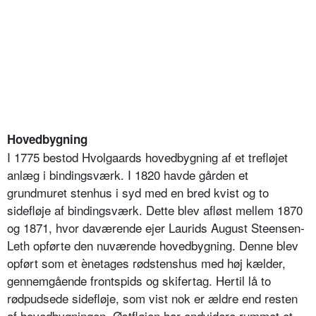
Hovedbygning
I 1775 bestod Hvolgaards hovedbygning af et trefløjet
anlæg i bindingsværk. I 1820 havde gården et
grundmuret stenhus i syd med en bred kvist og to
sidefløje af bindingsværk. Dette blev afløst mellem 1870
og 1871, hvor daværende ejer Laurids August Steensen-
Leth opførte den nuværende hovedbygning. Denne blev
opført som et ènetages rødstenshus med høj kælder,
gennemgående frontspids og skifertag. Hertil lå to
rødpudsede sidefløje, som vist nok er ældre end resten
af hovedbygningen. Østfløjen har endvidere rummet et