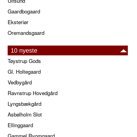
Ulfsund
Gaardbogaard
Eksteriør
Oremandsgaard
10 nyeste
Tøystrup Gods
Gl. Holtegaard
Vedbygård
Ravnstrup Hovedgård
Lyngsbækgård
Asbølholm Slot
Ellinggaard
Gammel Ryomgaard