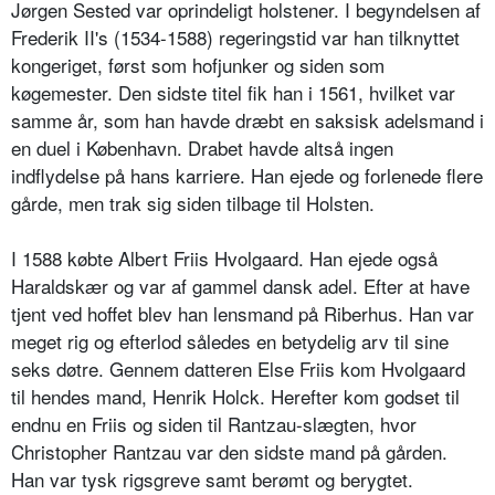
Jørgen Sested var oprindeligt holstener. I begyndelsen af
Frederik II's (1534-1588) regeringstid var han tilknyttet
kongeriget, først som hofjunker og siden som
køgemester. Den sidste titel fik han i 1561, hvilket var
samme år, som han havde dræbt en saksisk adelsmand i
en duel i København. Drabet havde altså ingen
indflydelse på hans karriere. Han ejede og forlenede flere
gårde, men trak sig siden tilbage til Holsten.
I 1588 købte Albert Friis Hvolgaard. Han ejede også
Haraldskær og var af gammel dansk adel. Efter at have
tjent ved hoffet blev han lensmand på Riberhus. Han var
meget rig og efterlod således en betydelig arv til sine
seks døtre. Gennem datteren Else Friis kom Hvolgaard
til hendes mand, Henrik Holck. Herefter kom godset til
endnu en Friis og siden til Rantzau-slægten, hvor
Christopher Rantzau var den sidste mand på gården.
Han var tysk rigsgreve samt berømt og berygtet.