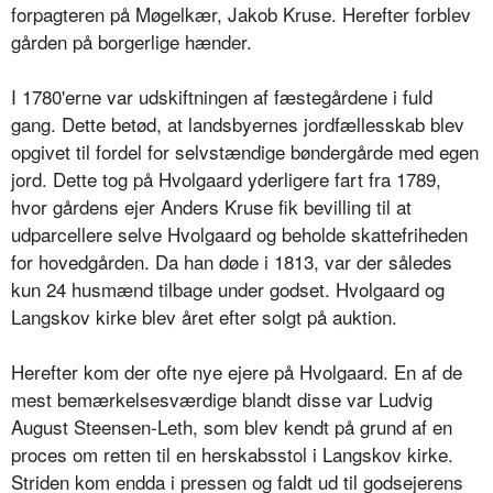
forpagteren på Møgelkær, Jakob Kruse. Herefter forblev
gården på borgerlige hænder.
I 1780'erne var udskiftningen af fæstegårdene i fuld
gang. Dette betød, at landsbyernes jordfællesskab blev
opgivet til fordel for selvstændige bøndergårde med egen
jord. Dette tog på Hvolgaard yderligere fart fra 1789,
hvor gårdens ejer Anders Kruse fik bevilling til at
udparcellere selve Hvolgaard og beholde skattefriheden
for hovedgården. Da han døde i 1813, var der således
kun 24 husmænd tilbage under godset. Hvolgaard og
Langskov kirke blev året efter solgt på auktion.
Herefter kom der ofte nye ejere på Hvolgaard. En af de
mest bemærkelsesværdige blandt disse var Ludvig
August Steensen-Leth, som blev kendt på grund af en
proces om retten til en herskabsstol i Langskov kirke.
Striden kom endda i pressen og faldt ud til godsejerens