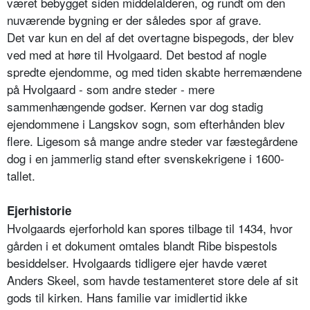
været bebygget siden middelalderen, og rundt om den
nuværende bygning er der således spor af grave.
Det var kun en del af det overtagne bispegods, der blev
ved med at høre til Hvolgaard. Det bestod af nogle
spredte ejendomme, og med tiden skabte herremændene
på Hvolgaard - som andre steder - mere
sammenhængende godser. Kernen var dog stadig
ejendommene i Langskov sogn, som efterhånden blev
flere. Ligesom så mange andre steder var fæstegårdene
dog i en jammerlig stand efter svenskekrigene i 1600-
tallet.
Ejerhistorie
Hvolgaards ejerforhold kan spores tilbage til 1434, hvor
gården i et dokument omtales blandt Ribe bispestols
besiddelser. Hvolgaards tidligere ejer havde været
Anders Skeel, som havde testamenteret store dele af sit
gods til kirken. Hans familie var imidlertid ikke