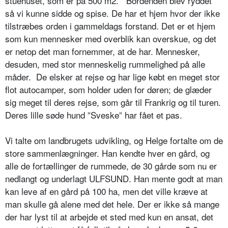
stuehuset, som er på 500 m2.
Bordenden blev ryddet
så vi kunne sidde og spise. De har et hjem hvor der ikke
tilstræbes orden i gammeldags forstand. Det er et hjem
som kun mennesker med overblik kan overskue, og det
er netop det man fornemmer, at de har. Mennesker,
desuden, med stor menneskelig rummelighed på alle
måder.
De elsker at rejse og har lige købt en meget stor
flot autocamper, som holder uden for døren; de glæder
sig meget til deres rejse, som går til Frankrig og til turen.
Deres lille søde hund ”Sveske” har fået et pas.
Vi talte om landbrugets udvikling, og Helge fortalte om de
store sammenlægninger. Han kendte hver en gård, og
alle de fortællinger de rummede, de 30 gårde som nu er
nedlangt og underlagt ULFSUND. Han mente godt at man
kan leve af en gård på 100 ha, men det ville kræve at
man skulle gå alene med det hele. Der er ikke så mange
der har lyst til at arbejde et sted med kun en ansat, det