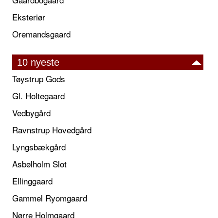
Eksteriør
Oremandsgaard
10 nyeste
Tøystrup Gods
Gl. Holtegaard
Vedbygård
Ravnstrup Hovedgård
Lyngsbækgård
Asbølholm Slot
Ellinggaard
Gammel Ryomgaard
Nørre Holmgaard