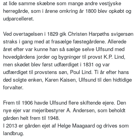
at lide samme skæbne som mange andre vestjyske
herregårde, som i årene omkring år 1800 blev opkøbt og
udparcelleret.
Ved overtagelsen i 1829 gik Christen Harpøths svigersøn
straks i gang med at frasælge fæstegårdene. Allerede
året efter var kunne han så sælge selve Ulfsund med
hovedgårdens jorder og bygninger til provst K.P. Lind,
men skødet blev først udfærdiget i 1831 og var
udfærdiget til provstens søn, Poul Lind. Ti år efter hans
død solgte enken, Karen Kaisen, Ulfsund til den hidtidige
forvalter.
Frem til 1906 havde Ulfsund flere skiftende ejere. Den
nye ejer var mejeribestyrer A. Andersen, som beholdt
gården helt frem til 1948.
I 2013 er gården ejet af Helge Maagaard og drives som
landbrug.