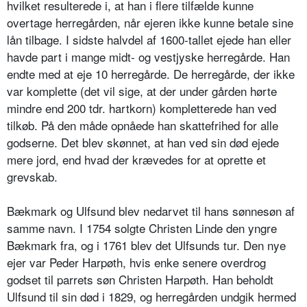
hvilket resulterede i, at han i flere tilfælde kunne
overtage herregården, når ejeren ikke kunne betale sine
lån tilbage. I sidste halvdel af 1600-tallet ejede han eller
havde part i mange midt- og vestjyske herregårde. Han
endte med at eje 10 herregårde. De herregårde, der ikke
var komplette (det vil sige, at der under gården hørte
mindre end 200 tdr. hartkorn) kompletterede han ved
tilkøb. På den måde opnåede han skattefrihed for alle
godserne. Det blev skønnet, at han ved sin død ejede
mere jord, end hvad der krævedes for at oprette et
grevskab.
Bækmark og Ulfsund blev nedarvet til hans sønnesøn af
samme navn. I 1754 solgte Christen Linde den yngre
Bækmark fra, og i 1761 blev det Ulfsunds tur. Den nye
ejer var Peder Harpøth, hvis enke senere overdrog
godset til parrets søn Christen Harpøth. Han beholdt
Ulfsund til sin død i 1829, og herregården undgik hermed