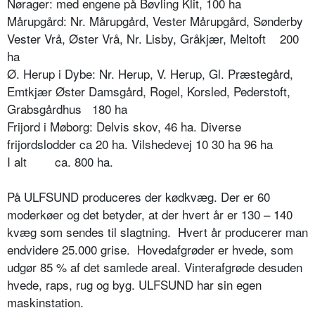
Nørager: med engene på Bøvling Klit, 100 ha
Mårupgård: Nr. Mårupgård, Vester Mårupgård, Sønderby
Vester Vrå, Øster Vrå, Nr. Lisby, Gråkjær, Meltoft
200
ha
Ø. Herup i Dybe: Nr. Herup, V. Herup, Gl. Præstegård,
Emtkjær Øster Damsgård, Rogel, Korsled, Pederstoft,
Grabsgårdhus
180 ha
Frijord i Møborg: Delvis skov, 46 ha. Diverse
frijordslodder ca 20 ha. Vilshedevej 10 30 ha 96 ha
I alt
ca. 800 ha.
På ULFSUND produceres der kødkvæg. Der er 60
moderkøer og det betyder, at der hvert år er 130 – 140
kvæg som sendes til slagtning.
Hvert år producerer man
endvidere 25.000 grise.
Hovedafgrøder er hvede, som
udgør 85 % af det samlede areal. Vinterafgrøde desuden
hvede, raps, rug og byg. ULFSUND har sin egen
maskinstation.