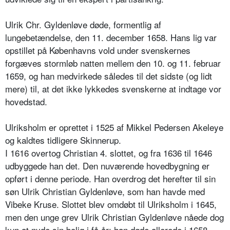
Ulrik Chr. Gyldenløve døde, formentlig af
lungebetændelse, den 11. december 1658. Hans lig var
opstillet på Københavns vold under svenskernes
forgæves stormløb natten mellem den 10. og 11. februar
1659, og han medvirkede således til det sidste (og lidt
mere) til, at det ikke lykkedes svenskerne at indtage vor
hovedstad.
Ulriksholm er oprettet i 1525 af Mikkel Pedersen Akeleye
og kaldtes tidligere Skinnerup.
I 1616 overtog Christian 4. slottet, og fra 1636 til 1646
udbyggede han det. Den nuværende hovedbygning er
opført i denne periode. Han overdrog det herefter til sin
søn Ulrik Christian Gyldenløve, som han havde med
Vibeke Kruse. Slottet blev omdøbt til Ulriksholm i 1645,
men den unge grev Ulrik Christian Gyldenløve nåede dog
kun at nyde sin bolig i få år; han døde allerede i 1658,