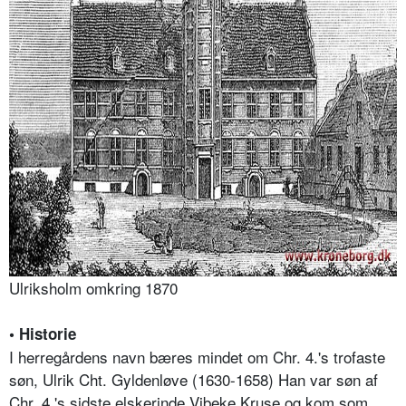
Ulriksholm omkring 1870
• Historie
I herregårdens navn bæres mindet om Chr. 4.'s trofaste
søn, Ulrik Cht. Gyldenløve (1630-1658) Han var søn af
Chr. 4.'s sidste elskerinde Vibeke Kruse og kom som