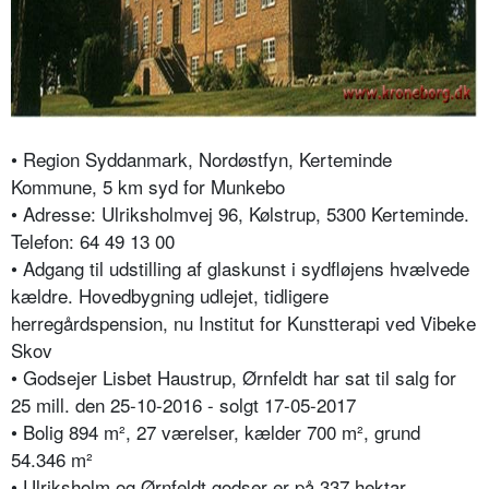
• Region Syddanmark, Nordøstfyn, Kerteminde
Kommune, 5 km syd for Munkebo
• Adresse: Ulriksholmvej 96, Kølstrup, 5300 Kerteminde.
Telefon: 64 49 13 00
• Adgang til udstilling af glaskunst i sydfløjens hvælvede
kældre. Hovedbygning udlejet, tidligere
herregårdspension, nu Institut for Kunstterapi ved Vibeke
Skov
• Godsejer Lisbet Haustrup, Ørnfeldt har sat til salg for
25 mill. den 25-10-2016 - solgt 17-05-2017
• Bolig 894 m², 27 værelser, kælder 700 m², grund
54.346 m²
• Ulriksholm og Ørnfeldt godser er på 337 hektar