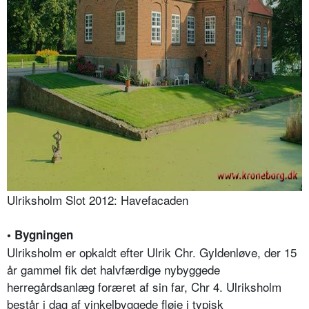
Ulriksholm Slot 2012: Havefacaden
• Bygningen
Ulriksholm er opkaldt efter Ulrik Chr. Gyldenløve, der 15
år gammel fik det halvfærdige nybyggede
herregårdsanlæg foræret af sin far, Chr 4. Ulriksholm
består i dag af vinkelbyggede fløje i typisk