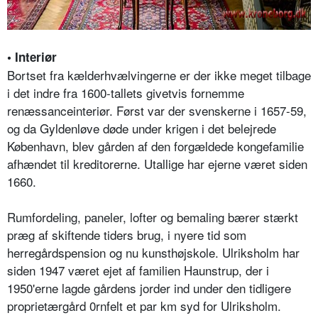
• Interiør
Bortset fra kælderhvælvingerne er der ikke meget tilbage
i det indre fra 1600-tallets givetvis fornemme
renæssanceinteriør. Først var der svenskerne i 1657-59,
og da Gyldenløve døde under krigen i det belejrede
København, blev gården af den forgældede kongefamilie
afhændet til kreditorerne. Utallige har ejerne været siden
1660.
Rumfordeling, paneler, lofter og bemaling bærer stærkt
præg af skiftende tiders brug, i nyere tid som
herregårdspension og nu kunsthøjskole. Ulriksholm har
siden 1947 været ejet af familien Haunstrup, der i
1950'erne lagde gårdens jorder ind under den tidligere
proprietærgård 0rnfelt et par km syd for Ulriksholm.