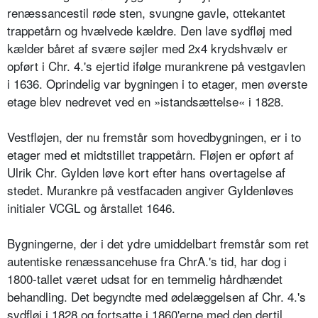
renæssancestil røde sten, svungne gavle, ottekantet
trappetårn og hvælvede kældre. Den lave sydfløj med
kælder båret af svære søjler med 2x4 krydshvælv er
opført i Chr. 4.'s ejertid ifølge murankrene på vestgavlen
i 1636. Oprindelig var bygningen i to etager, men øverste
etage blev nedrevet ved en »istandsættelse« i 1828.
Vestfløjen, der nu fremstår som hovedbygningen, er i to
etager med et midtstillet trappetårn. Fløjen er opført af
Ulrik Chr. Gylden løve kort efter hans overtagelse af
stedet. Murankre på vestfacaden angiver Gyldenløves
initialer VCGL og årstallet 1646.
Bygningerne, der i det ydre umiddelbart fremstår som ret
autentiske renæssancehuse fra ChrA.'s tid, har dog i
1800-tallet været udsat for en temmelig hårdhændet
behandling. Det begyndte med ødelæggelsen af Chr. 4.'s
sydfløj i 1828 og fortsatte i 1860'erne med den dertil