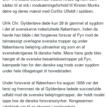
sådan til at stå i modsætningsforhold til Kirsten Munks
døtre og deres mænd med Corfits UIfeldt i spidsen.
Ulrik Chr. Gyldenløve døde kun 28 år gammel af sygdom
i det af svenskerne indesluttede København. Inden da
havde han både i det forgæves forsvar af Fyn mod de
talmæssigt overlegne svenske tropper og under
Københavns belejring udmærket sig som en af
svenskekrigenes få danske helte. Mens hans gods blev
hærget af de svenske besættelsestropper på Fyn,
kæmpede han for den danske sag trods svær sygdom
under hele tilbagetoget til hovedstaden.
Under forsvaret af København fra august 1658 var det
først og fremmest de af Gyldenløve ledede succesfulde
udfald mod de svenske belejringstropper, der holdt modet
oppe hos de danske forsvarsstyrker. Kongesønnen
udviklede sig til en ekspert i partisankrig.