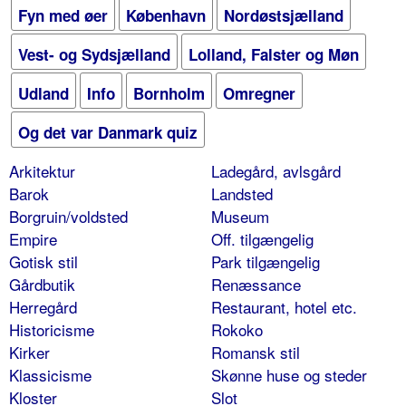
Fyn med øer
København
Nordøstsjælland
Vest- og Sydsjælland
Lolland, Falster og Møn
Udland
Info
Bornholm
Omregner
Og det var Danmark quiz
Arkitektur
Ladegård, avlsgård
Barok
Landsted
Borgruin/voldsted
Museum
Empire
Off. tilgængelig
Gotisk stil
Park tilgængelig
Gårdbutik
Renæssance
Herregård
Restaurant, hotel etc.
Historicisme
Rokoko
Kirker
Romansk stil
Klassicisme
Skønne huse og steder
Kloster
Slot