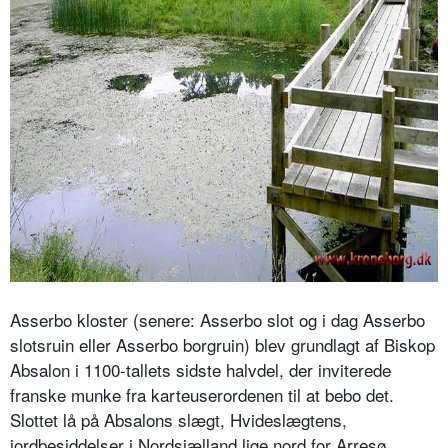
Asserbo kloster (senere: Asserbo slot og i dag Asserbo
slotsruin eller Asserbo borgruin) blev grundlagt af Biskop
Absalon i 1100-tallets sidste halvdel, der inviterede
franske munke fra karteuserordenen til at bebo det.
Slottet lå på Absalons slægt, Hvideslægtens,
jordbesiddelser i Nordsjælland lige nord for Arresø.