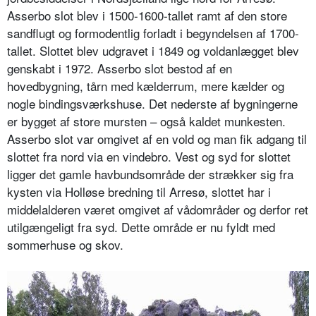
Asserbo slot blev i 1500-1600-tallet ramt af den store
sandflugt og formodentlig forladt i begyndelsen af 1700-
tallet. Slottet blev udgravet i 1849 og voldanlægget blev
genskabt i 1972. Asserbo slot bestod af en
hovedbygning, tårn med kælderrum, mere kælder og
nogle bindingsværkshuse. Det nederste af bygningerne
er bygget af store mursten – også kaldet munkesten.
Asserbo slot var omgivet af en vold og man fik adgang til
slottet fra nord via en vindebro. Vest og syd for slottet
ligger det gamle havbundsområde der strækker sig fra
kysten via Holløse bredning til Arresø, slottet har i
middelalderen været omgivet af vådområder og derfor ret
utilgængeligt fra syd. Dette område er nu fyldt med
sommerhuse og skov.