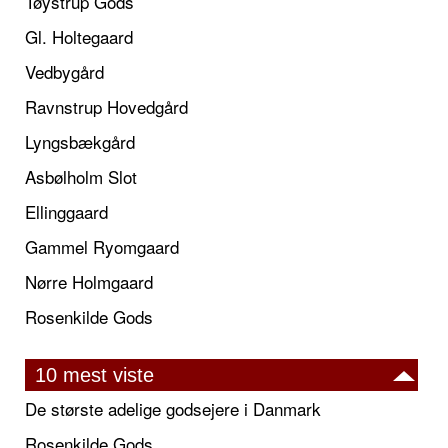
Tøystrup Gods
Gl. Holtegaard
Vedbygård
Ravnstrup Hovedgård
Lyngsbækgård
Asbølholm Slot
Ellinggaard
Gammel Ryomgaard
Nørre Holmgaard
Rosenkilde Gods
10 mest viste
De største adelige godsejere i Danmark
Rosenkilde Gods