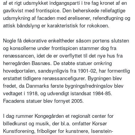
af et rigt udsmykket indgangsparti i tre fag kronet af en
gavlkvist med frontispice. Den beherskede reliefagtige
udsmykning af facaden med ørelisener, refendfugning og
attisk båndslyng er karakteristisk for rokokoen.
Nogle få dekorative enkeltheder såsom portens slutsten
og konsollerne under frontispicen stammer dog fra
renæssancen, idet de er overflyttet til det nye hus fra
herregården Basnæs. De støbte statuer omkring
hovedportalen, sandsynligvis fra 1901-02, har formentlig
erstattet tidligere renæssancefigurer. Bygningen blev
fredet, da Danmarks første bygningsfredningslov blev
vedtaget i 1918, og udvendigt istandsat 1984-85.
Facadens statuer blev fornyet 2005.
I dag rummer Kongegården et regionalt center for
billedkunst og musik, der bl.a. omfatter Korsør
Kunstforening, friboliger for kunstnere, Isenstein-