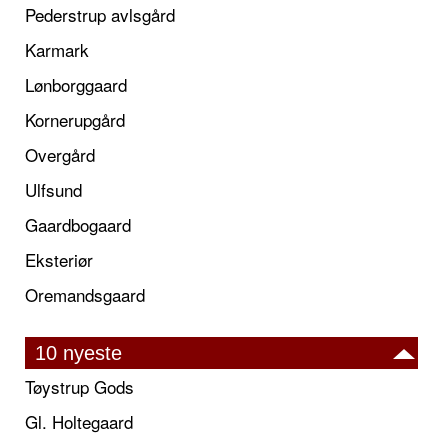
Pederstrup avlsgård
Karmark
Lønborggaard
Kornerupgård
Overgård
Ulfsund
Gaardbogaard
Eksteriør
Oremandsgaard
10 nyeste
Tøystrup Gods
Gl. Holtegaard