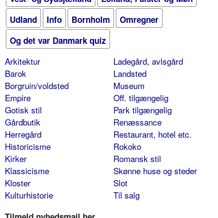
Udland
Info
Bornholm
Omregner
Og det var Danmark quiz
Arkitektur
Ladegård, avlsgård
Barok
Landsted
Borgruin/voldsted
Museum
Empire
Off. tilgængelig
Gotisk stil
Park tilgængelig
Gårdbutik
Renæssance
Herregård
Restaurant, hotel etc.
Historicisme
Rokoko
Kirker
Romansk stil
Klassicisme
Skønne huse og steder
Kloster
Slot
Kulturhistorie
Til salg
Tilmeld nyhedsmail her