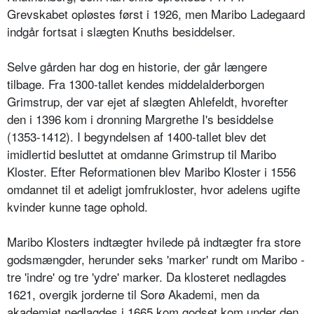
Grevskabet opløstes først i 1926, men Maribo Ladegaard
indgår fortsat i slægten Knuths besiddelser.
Selve gården har dog en historie, der går længere
tilbage. Fra 1300-tallet kendes middelalderborgen
Grimstrup, der var ejet af slægten Ahlefeldt, hvorefter
den i 1396 kom i dronning Margrethe I's besiddelse
(1353-1412). I begyndelsen af 1400-tallet blev det
imidlertid besluttet at omdanne Grimstrup til Maribo
Kloster. Efter Reformationen blev Maribo Kloster i 1556
omdannet til et adeligt jomfrukloster, hvor adelens ugifte
kvinder kunne tage ophold.
Maribo Klosters indtægter hvilede på indtægter fra store
godsmængder, herunder seks 'marker' rundt om Maribo -
tre 'indre' og tre 'ydre' marker. Da klosteret nedlagdes
1621, overgik jorderne til Sorø Akademi, men da
akademiet nedlagdes i 1665 kom godset kom under den