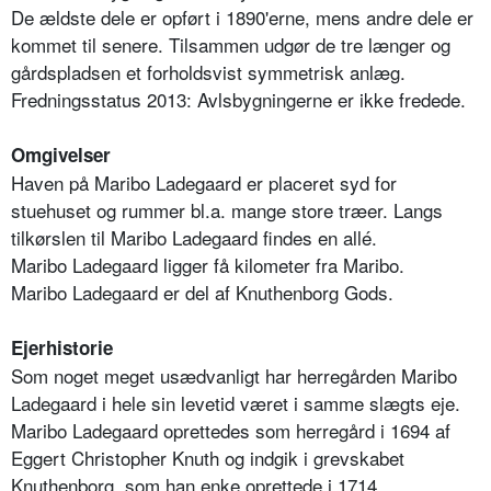
De ældste dele er opført i 1890'erne, mens andre dele er
kommet til senere. Tilsammen udgør de tre længer og
gårdspladsen et forholdsvist symmetrisk anlæg.
Fredningsstatus 2013: Avlsbygningerne er ikke fredede.
Omgivelser
Haven på Maribo Ladegaard er placeret syd for
stuehuset og rummer bl.a. mange store træer. Langs
tilkørslen til Maribo Ladegaard findes en allé.
Maribo Ladegaard ligger få kilometer fra Maribo.
Maribo Ladegaard er del af Knuthenborg Gods.
Ejerhistorie
Som noget meget usædvanligt har herregården Maribo
Ladegaard i hele sin levetid været i samme slægts eje.
Maribo Ladegaard oprettedes som herregård i 1694 af
Eggert Christopher Knuth og indgik i grevskabet
Knuthenborg, som han enke oprettede i 1714.