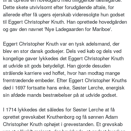
Dette skete utvivlsomt efter forudgående aftale, for
allerede efter få ugers ejerskab videresolgte hun godset
til Eggert Christopher Knuth. Han oprettede hovedgården
og gav den navnet 'Nye Ladegaarden for Mariboe'.
Eggert Christopher Knuth var en tysk adelsmand, der
blev en stor dansk godsejer. Dels ved køb og dels ved
kongelige gaver lykkedes det Eggert Christopher Knuth
at udvide sit gods betydeligt. Han gjorde desuden
strålende karriere ved hoffet, hvor han modtag mange
fremtrædende embeder. Efter Eggert Christopher Knuths
død i 1697 fortsatte hans enke, Søster Lerche, energisk
sin afdøde mands bestræbelser på at udvide godset.
I 1714 lykkedes det således for Søster Lerche at få
oprettet grevskabet Knuthenborg og få sønnen Adam
Christopher Knuth ophøjet i grevestanden. Et grevskab