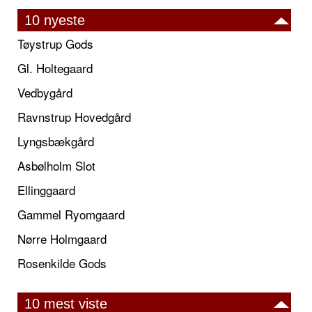
10 nyeste
Tøystrup Gods
Gl. Holtegaard
Vedbygård
Ravnstrup Hovedgård
Lyngsbækgård
Asbølholm Slot
Ellinggaard
Gammel Ryomgaard
Nørre Holmgaard
Rosenkilde Gods
10 mest viste