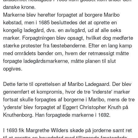
danske krone.
Markerne blev herefter forpagtet af borgere Maribo
købstad, men i 1685 besluttedes det at oprette en
kongelig ladegård, dvs. en avlsgård, ud af alle seks
marker. Forpagtningen blev opsagt, hvilket dog medførte
stærke protester fra fæstebønderne. Efter en lang kamp
med områdets bønder om, hvem der retmæssigt måtte
forpagte ladegårdsmarkerne, måtte planen til slut
opgives.
Dette førte til oprettelsen af Maribo Ladegaard. Der blev
gennemført et kompromis, hvor de tre 'inderste' marker
fortsat skulle forpagtes af borgerne i Maribo, mens de tre
'yderste' blev forpagtet af Eggert Christopher Knuth på
Knuthenborg. Han forpagtede markerne i 1692.
I 1693 fik Margrethe Wilders skøde på jorderne samt ret
til at oprette en hovedgård med tilliggende fæstegårde.