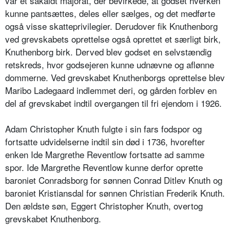
var et såkaldt majorat, der bevirkede, at godset hverken
kunne pantsættes, deles eller sælges, og det medførte
også visse skatteprivilegier. Derudover fik Knuthenborg
ved grevskabets oprettelse også oprettet et særligt birk,
Knuthenborg birk. Derved blev godset en selvstændig
retskreds, hvor godsejeren kunne udnævne og aflønne
dommerne. Ved grevskabet Knuthenborgs oprettelse blev
Maribo Ladegaard indlemmet deri, og gården forblev en
del af grevskabet indtil overgangen til fri ejendom i 1926.
Adam Christopher Knuth fulgte i sin fars fodspor og
fortsatte udvidelserne indtil sin død i 1736, hvorefter
enken Ide Margrethe Reventlow fortsatte ad samme
spor. Ide Margrethe Reventlow kunne derfor oprette
baroniet Conradsborg for sønnen Conrad Ditlev Knuth og
baroniet Kristiansdal for sønnen Christian Frederik Knuth.
Den ældste søn, Eggert Christopher Knuth, overtog
grevskabet Knuthenborg.