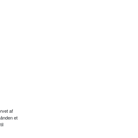
rvet af
hånden et
il