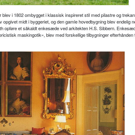
lev i 1802 ombygget i klassisk inspireret stil med pilastre og trekan
 opgivet midt i byggeriet, og den gamle hovedbygning blev endelig ne
uth opføre et såkaldt enkesæde ved arkitekten H.S. Sibbern. Enkesæd
ricistisk maskingotik«, blev med forskellige tilbygninger efterhånden t