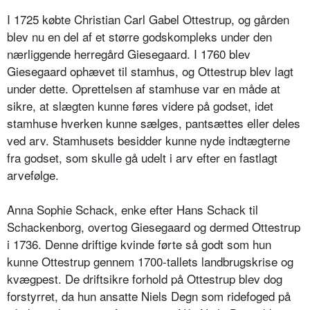
I 1725 købte Christian Carl Gabel Ottestrup, og gården
blev nu en del af et større godskompleks under den
nærliggende herregård Giesegaard. I 1760 blev
Giesegaard ophævet til stamhus, og Ottestrup blev lagt
under dette. Oprettelsen af stamhuse var en måde at
sikre, at slægten kunne føres videre på godset, idet
stamhuse hverken kunne sælges, pantsættes eller deles
ved arv. Stamhusets besidder kunne nyde indtægterne
fra godset, som skulle gå udelt i arv efter en fastlagt
arvefølge.
Anna Sophie Schack, enke efter Hans Schack til
Schackenborg, overtog Giesegaard og dermed Ottestrup
i 1736. Denne driftige kvinde førte så godt som hun
kunne Ottestrup gennem 1700-tallets landbrugskrise og
kvægpest. De driftsikre forhold på Ottestrup blev dog
forstyrret, da hun ansatte Niels Degn som ridefoged på