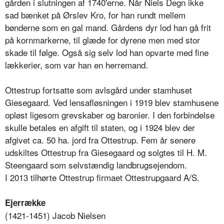
gården i slutningen af 1740'erne. Når Niels Degn ikke
sad bænket på Ørslev Kro, for han rundt mellem
bønderne som en gal mand. Gårdens dyr lod han gå frit
på kornmarkerne, til glæde for dyrene men med stor
skade til følge. Også sig selv lod han opvarte med fine
lækkerier, som var han en herremand.
Ottestrup fortsatte som avlsgård under stamhuset
Giesegaard. Ved lensafløsningen i 1919 blev stamhusene
opløst ligesom grevskaber og baronier. I den forbindelse
skulle betales en afgift til staten, og i 1924 blev der
afgivet ca. 50 ha. jord fra Ottestrup. Fem år senere
udskiltes Ottestrup fra Giesegaard og solgtes til H. M.
Steengaard som selvstændig landbrugsejendom.
I 2013 tilhørte Ottestrup firmaet Ottestrupgaard A/S.
Ejerrække
(1421-1451) Jacob Nielsen