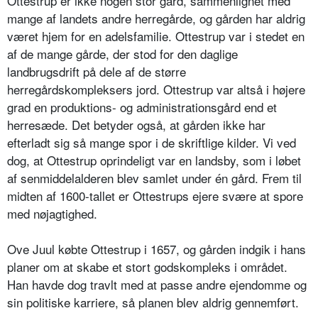
Ottestrup er ikke nogen stor gård, sammenlignet med
mange af landets andre herregårde, og gården har aldrig
været hjem for en adelsfamilie. Ottestrup var i stedet en
af de mange gårde, der stod for den daglige
landbrugsdrift på dele af de større
herregårdskompleksers jord. Ottestrup var altså i højere
grad en produktions- og administrationsgård end et
herresæde. Det betyder også, at gården ikke har
efterladt sig så mange spor i de skriftlige kilder. Vi ved
dog, at Ottestrup oprindeligt var en landsby, som i løbet
af senmiddelalderen blev samlet under én gård. Frem til
midten af 1600-tallet er Ottestrups ejere svære at spore
med nøjagtighed.
Ove Juul købte Ottestrup i 1657, og gården indgik i hans
planer om at skabe et stort godskompleks i området.
Han havde dog travlt med at passe andre ejendomme og
sin politiske karriere, så planen blev aldrig gennemført.