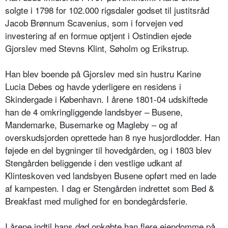
solgte i 1798 for 102.000 rigsdaler godset til justitsråd
Jacob Brønnum Scavenius, som i forvejen ved
investering af en formue optjent i Ostindien ejede
Gjorslev med Stevns Klint, Søholm og Erikstrup.
Han blev boende på Gjorslev med sin hustru Karine
Lucia Debes og havde yderligere en residens i
Skindergade i København. I årene 1801-04 udskiftede
han de 4 omkringliggende landsbyer – Busene,
Mandemarke, Busemarke og Magleby – og af
overskudsjorden oprettede han 8 nye husjordlodder. Han
føjede en del bygninger til hovedgården, og i 1803 blev
Stengården beliggende i den vestlige udkant af
Klinteskoven ved landsbyen Busene opført med en lade
af kampesten. I dag er Stengården indrettet som Bed &
Breakfast med mulighed for en bondegårdsferie.
I årene indtil hans død opkøbte han flere ejendomme på