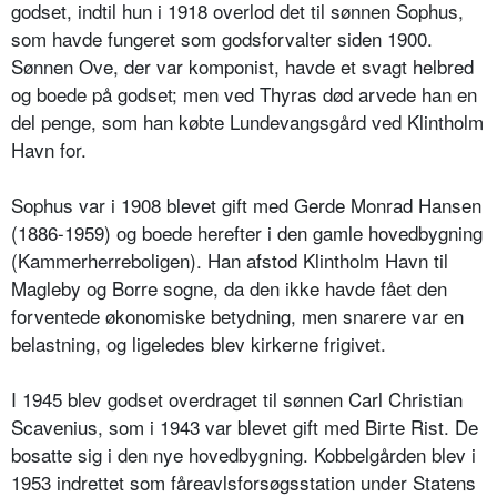
godset, indtil hun i 1918 overlod det til sønnen Sophus,
som havde fungeret som godsforvalter siden 1900.
Sønnen Ove, der var komponist, havde et svagt helbred
og boede på godset; men ved Thyras død arvede han en
del penge, som han købte Lundevangsgård ved Klintholm
Havn for.
Sophus var i 1908 blevet gift med Gerde Monrad Hansen
(1886-1959) og boede herefter i den gamle hovedbygning
(Kammerherreboligen). Han afstod Klintholm Havn til
Magleby og Borre sogne, da den ikke havde fået den
forventede økonomiske betydning, men snarere var en
belastning, og ligeledes blev kirkerne frigivet.
I 1945 blev godset overdraget til sønnen Carl Christian
Scavenius, som i 1943 var blevet gift med Birte Rist. De
bosatte sig i den nye hovedbygning. Kobbelgården blev i
1953 indrettet som fåreavlsforsøgsstation under Statens