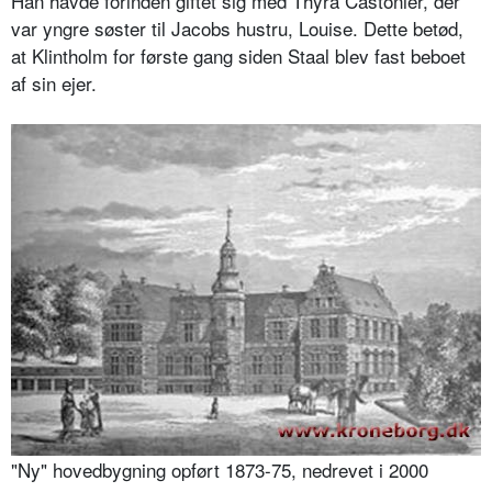
Han havde forinden giftet sig med Thyra Castonier, der
var yngre søster til Jacobs hustru, Louise. Dette betød,
at Klintholm for første gang siden Staal blev fast beboet
af sin ejer.
"Ny" hovedbygning opført 1873-75, nedrevet i 2000