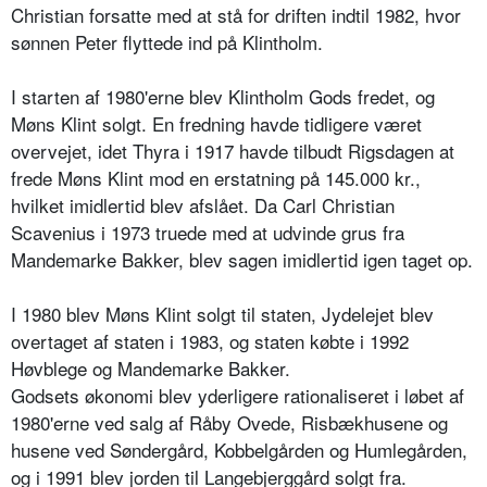
Christian forsatte med at stå for driften indtil 1982, hvor
sønnen Peter flyttede ind på Klintholm.
I starten af 1980'erne blev Klintholm Gods fredet, og
Møns Klint solgt. En fredning havde tidligere været
overvejet, idet Thyra i 1917 havde tilbudt Rigsdagen at
frede Møns Klint mod en erstatning på 145.000 kr.,
hvilket imidlertid blev afslået. Da Carl Christian
Scavenius i 1973 truede med at udvinde grus fra
Mandemarke Bakker, blev sagen imidlertid igen taget op.
I 1980 blev Møns Klint solgt til staten, Jydelejet blev
overtaget af staten i 1983, og staten købte i 1992
Høvblege og Mandemarke Bakker.
Godsets økonomi blev yderligere rationaliseret i løbet af
1980'erne ved salg af Råby Ovede, Risbækhusene og
husene ved Søndergård, Kobbelgården og Humlegården,
og i 1991 blev jorden til Langebjerggård solgt fra.