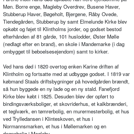
Møn. Borre enge, Magleby Overdrev, Busene Haver,
Stubberup Haver, Bøgeholt, Bjergene, Råby Ovede,
Tiendegården, Stubberup by samt Elmelunde Kirke blev
opkøbt og føjet til Klintholms jorder, og godset bestod
efterhånden af 81 gårde, 101 huslodder, Øster Mølle
(nedlagt efter en brand), en skole i Mandemarke (i dag
ombygget til beboelsesejendom) samt to kirker.
Ved hans død i 1820 overtog enken Karine driften af
Klintholm og fortsatte med at udbygge godset. I 1819 var
købmand Staals driftsbygninger på hovedgården brændt,
så hun byggede en ny lade og en ny stald. Fanefjord
Kirke blev købt i 1825. Desuden blev der opført to
bindingsværksboliger, et skovriderhus, et kalkbrænderi,
et teglværk, en tømrerbolig, en murermesterbolig, et hus
ved Trylledansen i Klinteskoven, et hus i
Normannsmarken, et hus i Møllemarken og en
degnebolig i Magleby.