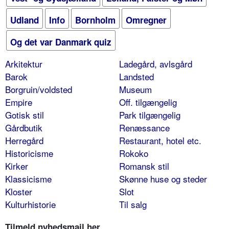
Udland
Info
Bornholm
Omregner
Og det var Danmark quiz
Arkitektur
Ladegård, avlsgård
Barok
Landsted
Borgruin/voldsted
Museum
Empire
Off. tilgængelig
Gotisk stil
Park tilgængelig
Gårdbutik
Renæssance
Herregård
Restaurant, hotel etc.
Historicisme
Rokoko
Kirker
Romansk stil
Klassicisme
Skønne huse og steder
Kloster
Slot
Kulturhistorie
Til salg
Tilmeld nyhedsmail her