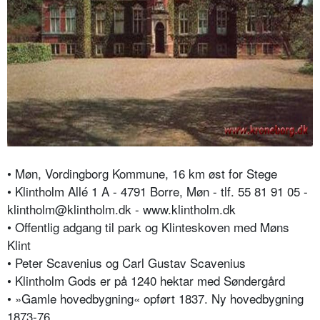
• Møn, Vordingborg Kommune, 16 km øst for Stege
• Klintholm Allé 1 A - 4791 Borre, Møn - tlf. 55 81 91 05 -
klintholm@klintholm.dk - www.klintholm.dk
• Offentlig adgang til park og Klinteskoven med Møns
Klint
• Peter Scavenius og Carl Gustav Scavenius
• Klintholm Gods er på 1240 hektar med Søndergård
• »Gamle hovedbygning« opført 1837. Ny hovedbygning
1873-76