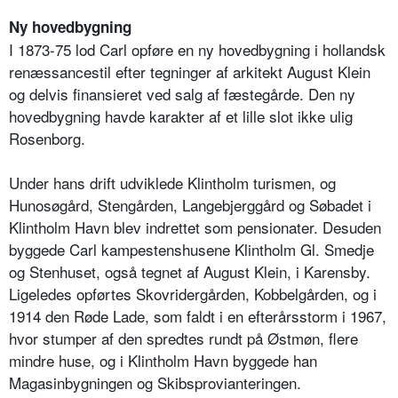
Ny hovedbygning
I 1873-75 lod Carl opføre en ny hovedbygning i hollandsk
renæssancestil efter tegninger af arkitekt August Klein
og delvis finansieret ved salg af fæstegårde. Den ny
hovedbygning havde karakter af et lille slot ikke ulig
Rosenborg.
Under hans drift udviklede Klintholm turismen, og
Hunosøgård, Stengården, Langebjerggård og Søbadet i
Klintholm Havn blev indrettet som pensionater. Desuden
byggede Carl kampestenshusene Klintholm Gl. Smedje
og Stenhuset, også tegnet af August Klein, i Karensby.
Ligeledes opførtes Skovridergården, Kobbelgården, og i
1914 den Røde Lade, som faldt i en efterårsstorm i 1967,
hvor stumper af den spredtes rundt på Østmøn, flere
mindre huse, og i Klintholm Havn byggede han
Magasinbygningen og Skibsprovianteringen.