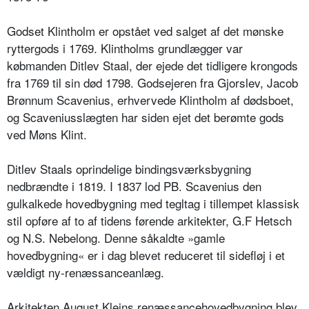
Godset Klintholm er opstået ved salget af det mønske
ryttergods i 1769. Klintholms grundlægger var
købmanden Ditlev Staal, der ejede det tidligere krongods
fra 1769 til sin død 1798. Godsejeren fra Gjorslev, Jacob
Brønnum Scavenius, erhvervede Klintholm af dødsboet,
og Scaveniusslægten har siden ejet det berømte gods
ved Møns Klint.
Ditlev Staals oprindelige bindingsværksbygning
nedbrændte i 1819. I 1837 lod PB. Scavenius den
gulkalkede hovedbygning med tegltag i tillempet klassisk
stil opføre af to af tidens førende arkitekter, G.F Hetsch
og N.S. Nebelong. Denne såkaldte »gamle
hovedbygning« er i dag blevet reduceret til sidefløj i et
vældigt ny-renæssanceanlæg.
Arkitekten August Kleins renæssancehovedbygning blev