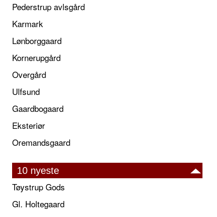
Pederstrup avlsgård
Karmark
Lønborggaard
Kornerupgård
Overgård
Ulfsund
Gaardbogaard
Eksteriør
Oremandsgaard
10 nyeste
Tøystrup Gods
Gl. Holtegaard