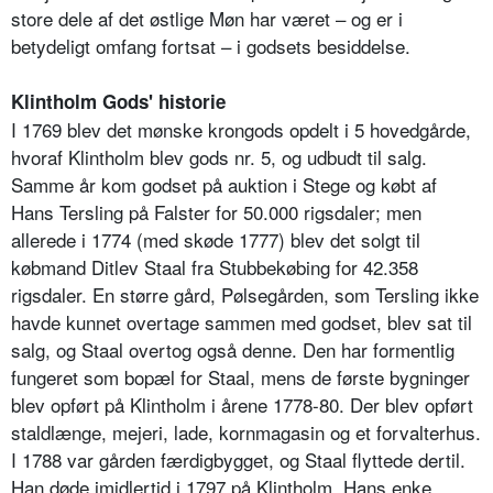
store dele af det østlige Møn har været – og er i
betydeligt omfang fortsat – i godsets besiddelse.
Klintholm Gods' historie
I 1769 blev det mønske krongods opdelt i 5 hovedgårde,
hvoraf Klintholm blev gods nr. 5, og udbudt til salg.
Samme år kom godset på auktion i Stege og købt af
Hans Tersling på Falster for 50.000 rigsdaler; men
allerede i 1774 (med skøde 1777) blev det solgt til
købmand Ditlev Staal fra Stubbekøbing for 42.358
rigsdaler. En større gård, Pølsegården, som Tersling ikke
havde kunnet overtage sammen med godset, blev sat til
salg, og Staal overtog også denne. Den har formentlig
fungeret som bopæl for Staal, mens de første bygninger
blev opført på Klintholm i årene 1778-80. Der blev opført
staldlænge, mejeri, lade, kornmagasin og et forvalterhus.
I 1788 var gården færdigbygget, og Staal flyttede dertil.
Han døde imidlertid i 1797 på Klintholm. Hans enke