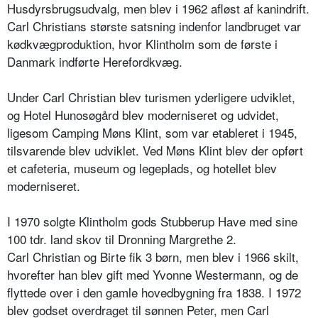
Husdyrsbrugsudvalg, men blev i 1962 afløst af kanindrift.
Carl Christians største satsning indenfor landbruget var
kødkvægproduktion, hvor Klintholm som de første i
Danmark indførte Herefordkvæg.
Under Carl Christian blev turismen yderligere udviklet,
og Hotel Hunosøgård blev moderniseret og udvidet,
ligesom Camping Møns Klint, som var etableret i 1945,
tilsvarende blev udviklet. Ved Møns Klint blev der opført
et cafeteria, museum og legeplads, og hotellet blev
moderniseret.
I 1970 solgte Klintholm gods Stubberup Have med sine
100 tdr. land skov til Dronning Margrethe 2.
Carl Christian og Birte fik 3 børn, men blev i 1966 skilt,
hvorefter han blev gift med Yvonne Westermann, og de
flyttede over i den gamle hovedbygning fra 1838. I 1972
blev godset overdraget til sønnen Peter, men Carl