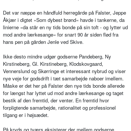
Det var næppe en håndfuld herregårde på Falster, Jeppe
Åkjær i digtet »Som dybest brønd« havde i tankerne, da
linierne »da står en ny tids bonde på sin toft - og lytter ud
mod andre lærkesange« for snart 90 år siden flød fra
hans pen på gården Jenle ved Skive.
Ikke desto mindre udgør godserne Pandeberg, Ny
Kirstineberg, Gl. Kirstineberg, Klodskovgaard,
Vennerslund og Skørringe et interessant nybrud og viser
nye veje for godsdrift i tæt samarbejde naboer imellem.
Måske er det her på Falster den nye tids bonde allerede
for længst har lyttet ud mod andre lærkesange og taget
bestik af den fremtid, der venter. En fremtid hvor
forpligtende samarbejde, rationalitet og professionel
tilgang er i højsædet.
På kryds og tværs eksisterer der mellem godserne