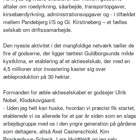
aftaler om roedyrkning, såarbejde, transportopgaver,
kirsebærdyrkning, administrationsopgaver og - i tilfældet
mellem Pandebjerg I/S og Gl. Kirstineberg – et fælles
selskab om driftssamarbejde.
Den nyeste aktivitet i det mangfoldige netværk tæller de
fire af godserne, der ligger tættest Guldborgsunds milde
kystklima, er etablering af et aktieselskab, der med en
4,5 millioner stor investering kaster sig over
æbleproduktion på 30 hektar.
Formanden for æble-aktieselskabet er godsejer Ulrik
Nobel, Klodskovgaard.
- Uden jeg helt kan huske, hvordan vi præcist fik startet,
etablerede vi os allerede for et par år siden som en slags
arbejdsgruppe med os i den yngre generation på gårdene
som deltagere, altså Axel Castenschiold, Kim
Brockenhuus-Schack, Lars Hvidtfeldt og jeg selv.