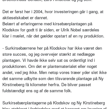
Det er først her i 2004, hvor investeringen går i gang, at
aktieselskabet er dannet.
Belært af erfaringerne med kirsebærplantagen på
Klodskov for godt ti år siden, er Ulrik Nobel særdeles
klar i mælet, når det gælder opstart af en ny produktion.
- Surkirsebærrene her på Klodskov har ikke været den
store succes, og jeg overvejer stærkt at nedlægge
plantagen. Vi havde ikke selv sat os ordentligt ind i
produktionen. Om det er plantematerialet eller noget
andet, ved jeg ikke. Men netop vores træer yder slet ikke
det samme udbytte som den tilsvarende plantage på Ny
Kirstineberg få kilometer herfra. De bliver passet
fuldstændigt ens og af de samme folk.
Surkirsebærplantagerne på Klodskov og Ny Kirstineberg
blev etableret i forbindelse med et koncept om levering af