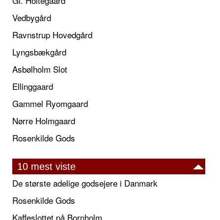
Gl. Holtegaard
Vedbygård
Ravnstrup Hovedgård
Lyngsbækgård
Asbølholm Slot
Ellinggaard
Gammel Ryomgaard
Nørre Holmgaard
Rosenkilde Gods
10 mest viste
De største adelige godsejere i Danmark
Rosenkilde Gods
Kaffeslottet på Bornholm