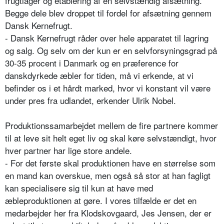
frugtlager og etablering af en selvstændig afsætning.
Begge dele blev droppet til fordel for afsætning gennem
Dansk Kernefrugt.
- Dansk Kernefrugt råder over hele apparatet til lagring
og salg. Og selv om der kun er en selvforsyningsgrad på
30-35 procent i Danmark og en præference for
danskdyrkede æbler for tiden, må vi erkende, at vi
befinder os i et hårdt marked, hvor vi konstant vil være
under pres fra udlandet, erkender Ulrik Nobel.
Produktionssamarbejdet mellem de fire partnere kommer
til at leve sit helt eget liv og skal køre selvstændigt, hvor
hver partner har lige store andele.
- For det første skal produktionen have en størrelse som
en mand kan overskue, men også så stor at han fagligt
kan specialisere sig til kun at have med
æbleproduktionen at gøre. I vores tilfælde er det en
medarbejder her fra Klodskovgaard, Jes Jensen, der er