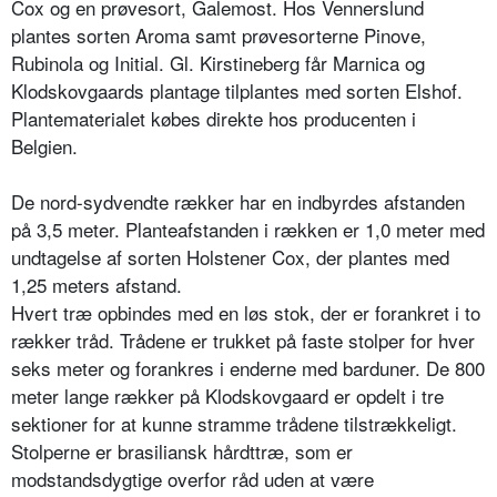
Cox og en prøvesort, Galemost. Hos Vennerslund
plantes sorten Aroma samt prøvesorterne Pinove,
Rubinola og Initial. Gl. Kirstineberg får Marnica og
Klodskovgaards plantage tilplantes med sorten Elshof.
Plantematerialet købes direkte hos producenten i
Belgien.
De nord-sydvendte rækker har en indbyrdes afstanden
på 3,5 meter. Planteafstanden i rækken er 1,0 meter med
undtagelse af sorten Holstener Cox, der plantes med
1,25 meters afstand.
Hvert træ opbindes med en løs stok, der er forankret i to
rækker tråd. Trådene er trukket på faste stolper for hver
seks meter og forankres i enderne med barduner. De 800
meter lange rækker på Klodskovgaard er opdelt i tre
sektioner for at kunne stramme trådene tilstrækkeligt.
Stolperne er brasiliansk hårdttræ, som er
modstandsdygtige overfor råd uden at være