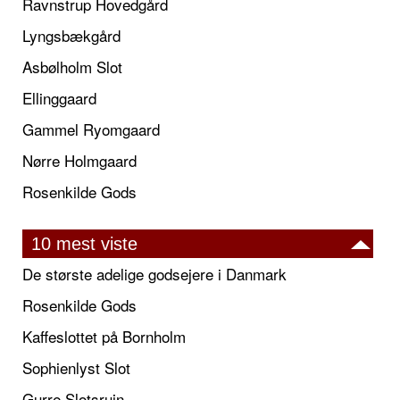
Ravnstrup Hovedgård
Lyngsbækgård
Asbølholm Slot
Ellinggaard
Gammel Ryomgaard
Nørre Holmgaard
Rosenkilde Gods
10 mest viste
De største adelige godsejere i Danmark
Rosenkilde Gods
Kaffeslottet på Bornholm
Sophienlyst Slot
Gurre Slotsruin