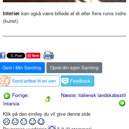
kan også være billede af ét eller flere rums indre
Interiør
(kunst).
Save
Gem i Min Samling
Opret din egen Samling
Send artikel til en ven
Feedback
Forrige:
Næste: italiensk landskabsstil
Intarsia
Klik på den smiley du vil give denne side
Brugernes vurdering
5,0
(
9
stemmer)