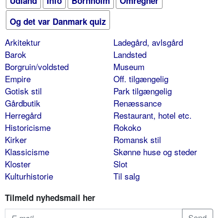
Udland
Info
Bornholm
Omregner
Og det var Danmark quiz
Arkitektur
Ladegård, avlsgård
Barok
Landsted
Borgruin/voldsted
Museum
Empire
Off. tilgængelig
Gotisk stil
Park tilgængelig
Gårdbutik
Renæssance
Herregård
Restaurant, hotel etc.
Historicisme
Rokoko
Kirker
Romansk stil
Klassicisme
Skønne huse og steder
Kloster
Slot
Kulturhistorie
Til salg
Tilmeld nyhedsmail her