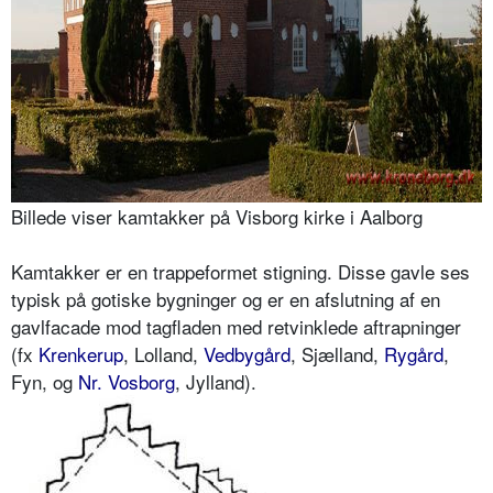
Billede viser kamtakker på Visborg kirke i Aalborg
Kamtakker er en trappeformet stigning. Disse gavle ses
typisk på gotiske bygninger og er en afslutning af en
gavlfacade mod tagfladen med retvinklede aftrapninger
(fx
Krenkerup
, Lolland,
Vedbygård
, Sjælland,
Rygård
,
Fyn, og
Nr. Vosborg
, Jylland).