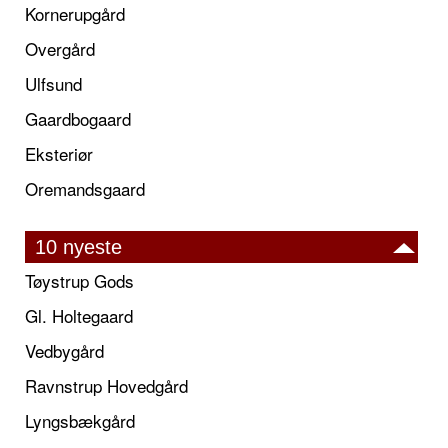
Kornerupgård
Overgård
Ulfsund
Gaardbogaard
Eksteriør
Oremandsgaard
10 nyeste
Tøystrup Gods
Gl. Holtegaard
Vedbygård
Ravnstrup Hovedgård
Lyngsbækgård