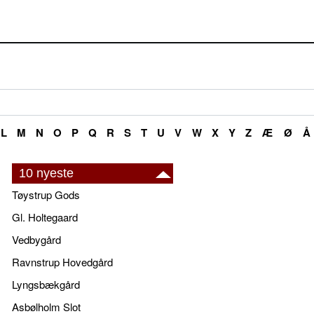
L
M
N
O
P
Q
R
S
T
U
V
W
X
Y
Z
Æ
Ø
Å
10 nyeste
Tøystrup Gods
Gl. Holtegaard
Vedbygård
Ravnstrup Hovedgård
Lyngsbækgård
Asbølholm Slot