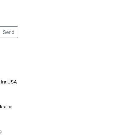
e fra USA
kraine
g