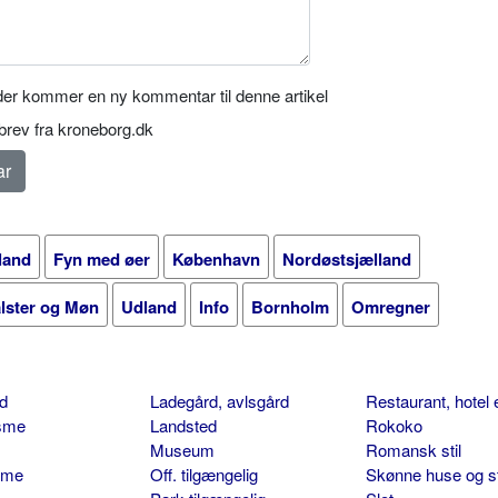
er kommer en ny kommentar til denne artikel
rev fra kroneborg.dk
land
Fyn med øer
København
Nordøstsjælland
alster og Møn
Udland
Info
Bornholm
Omregner
d
Ladegård, avlsgård
Restaurant, hotel 
isme
Landsted
Rokoko
Museum
Romansk stil
sme
Off. tilgængelig
Skønne huse og s