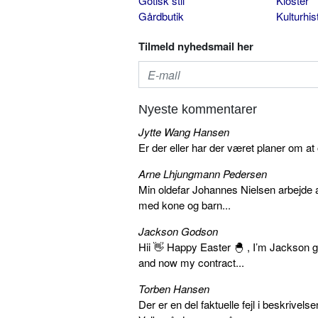
Gotisk stil
Kloster
Gårdbutik
Kulturhis
Tilmeld nyhedsmail her
Nyeste kommentarer
Jytte Wang Hansen
Er der eller har der været planer om at
Arne Lhjungmann Pedersen
Min oldefar Johannes Nielsen arbejde 
med kone og barn...
Jackson Godson
Hii 👋 Happy Easter 🐣 , I’m Jackson
and now my contract...
Torben Hansen
Der er en del faktuelle fejl i beskriv