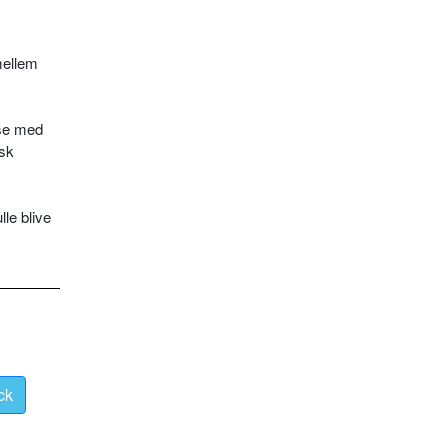
mellem
lse med
isk
lle blive
ck