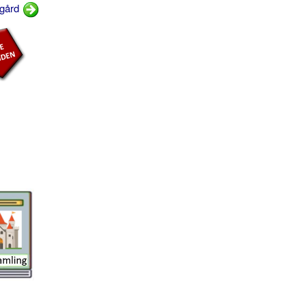
rgård