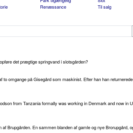
Park tilgængelig
Slot
torie
Renæssance
Til salg
 opføre det prægtige springvand i slotsgården?
af to omgange på Gisegård som maskinist. Efter han han returnered
 godson from Tanzania formally was working in Denmark and now in U
elsen af Brupgården. En sammen blanden af gamle og nye Brorupgård, o