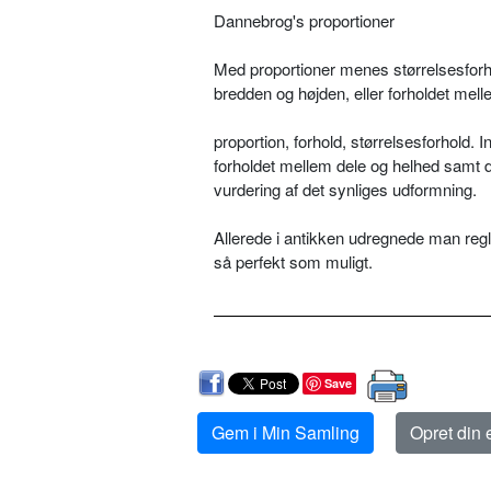
Dannebrog's proportioner
Med proportioner menes størrelsesforh
bredden og højden, eller forholdet mel
proportion, forhold, størrelsesforhold. 
forholdet mellem dele og helhed samt d
vurdering af det synliges udformning.
Allerede i antikken udregnede man regle
så perfekt som muligt.
Save
Gem i Min Samling
Opret din