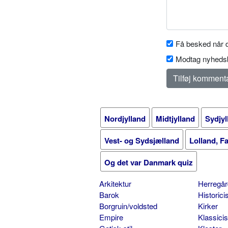
Få besked når d
Modtag nyhedsb
Nordjylland
Midtjylland
Sydjyl
Vest- og Sydsjælland
Lolland, F
Og det var Danmark quiz
Arkitektur
Herregår
Barok
Historic
Borgruin/voldsted
Kirker
Empire
Klassici