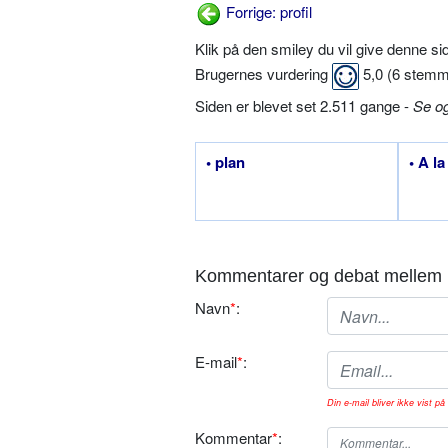
Forrige: profil
Klik på den smiley du vil give denne s
Brugernes vurdering
5,0
(
6
stemm
Siden er blevet set 2.511 gange -
Se o
• plan
• A l
Kommentarer og debat mellem 
Navn
*
:
E-mail
*
:
Din e-mail bliver ikke vist på 
Kommentar
*
: