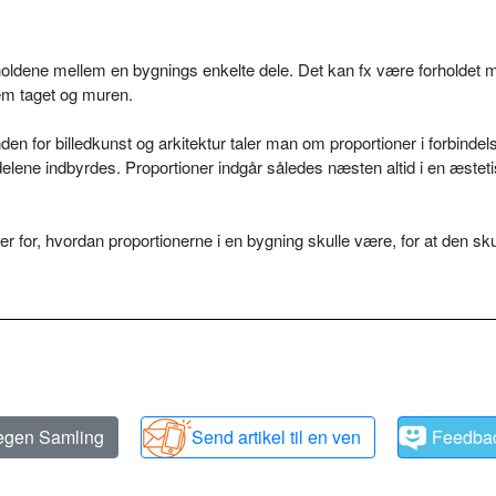
oldene mellem en bygnings enkelte dele. Det kan fx være forholdet 
lem taget og muren.
Inden for billedkunst og arkitektur taler man om proportioner i forbinde
elene indbyrdes. Proportioner indgår således næsten altid i en æstet
r for, hvordan proportionerne i en bygning skulle være, for at den sku
 egen Samling
Send artikel til en ven
Feedba