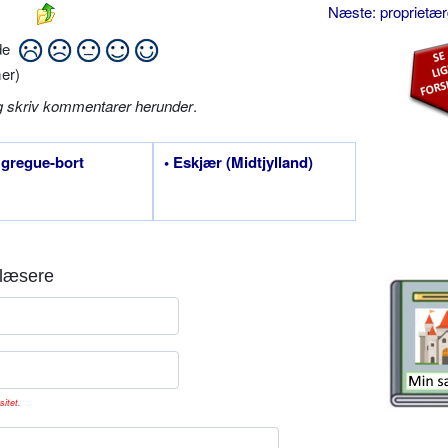
Næste: proprietæ
ide
er)
g skriv kommentarer herunder
.
a gregue-bort
• Eskjær (Midtjylland)
læsere
sitet.