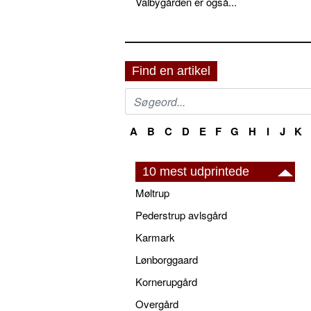
Valbygården er også...
Find en artikel
A
B
C
D
E
F
G
H
I
J
K
10 mest udprintede
Møltrup
Pederstrup avlsgård
Karmark
Lønborggaard
Kornerupgård
Overgård