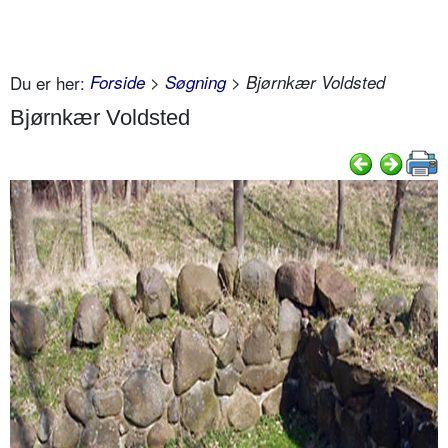
Du er her:
Forside
>
Søgning
> Bjørnkær Voldsted
Bjørnkær Voldsted