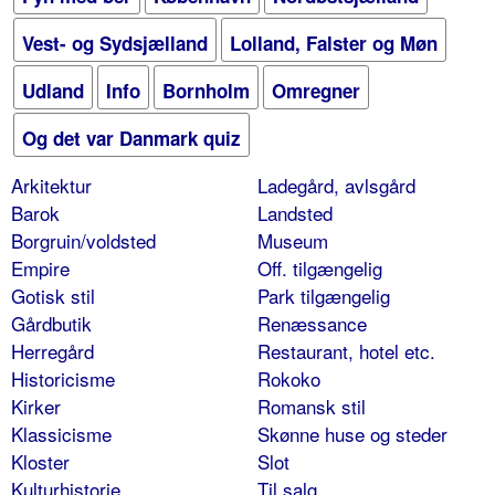
Vest- og Sydsjælland
Lolland, Falster og Møn
Udland
Info
Bornholm
Omregner
Og det var Danmark quiz
Arkitektur
Ladegård, avlsgård
Barok
Landsted
Borgruin/voldsted
Museum
Empire
Off. tilgængelig
Gotisk stil
Park tilgængelig
Gårdbutik
Renæssance
Herregård
Restaurant, hotel etc.
Historicisme
Rokoko
Kirker
Romansk stil
Klassicisme
Skønne huse og steder
Kloster
Slot
Kulturhistorie
Til salg