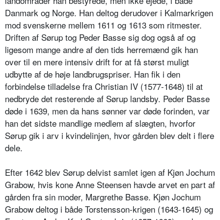
landområder han bestyrede, men ikke ejede, i både
Danmark og Norge. Han deltog derudover i Kalmarkrigen
mod svenskerne mellem 1611 og 1613 som ritmester.
Driften af Sørup tog Peder Basse sig dog også af og
ligesom mange andre af den tids herremænd gik han
over til en mere intensiv drift for at få størst muligt
udbytte af de høje landbrugspriser. Han fik i den
forbindelse tilladelse fra Christian IV (1577-1648) til at
nedbryde det resterende af Sørup landsby. Peder Basse
døde i 1639, men da hans sønner var døde forinden, var
han det sidste mandlige medlem af slægten, hvorfor
Sørup gik i arv i kvindelinjen, hvor gården blev delt i flere
dele.
Efter 1642 blev Sørup delvist samlet igen af Kjøn Jochum
Grabow, hvis kone Anne Steensen havde arvet en part af
gården fra sin moder, Margrethe Basse. Kjøn Jochum
Grabow deltog i både Torstensson-krigen (1643-1645) og