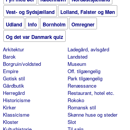
Vest- og Sydsjælland
Lolland, Falster og Møn
Udland
Info
Bornholm
Omregner
Og det var Danmark quiz
Arkitektur
Ladegård, avlsgård
Barok
Landsted
Borgruin/voldsted
Museum
Empire
Off. tilgængelig
Gotisk stil
Park tilgængelig
Gårdbutik
Renæssance
Herregård
Restaurant, hotel etc.
Historicisme
Rokoko
Kirker
Romansk stil
Klassicisme
Skønne huse og steder
Kloster
Slot
Kulturhistorie
Til salg