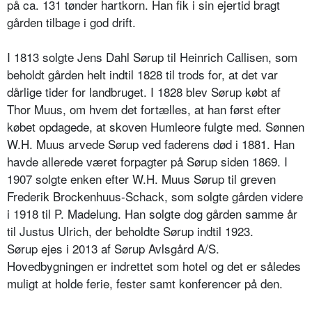
på ca. 131 tønder hartkorn. Han fik i sin ejertid bragt
gården tilbage i god drift.
I 1813 solgte Jens Dahl Sørup til Heinrich Callisen, som
beholdt gården helt indtil 1828 til trods for, at det var
dårlige tider for landbruget. I 1828 blev Sørup købt af
Thor Muus, om hvem det fortælles, at han først efter
købet opdagede, at skoven Humleore fulgte med. Sønnen
W.H. Muus arvede Sørup ved faderens død i 1881. Han
havde allerede været forpagter på Sørup siden 1869. I
1907 solgte enken efter W.H. Muus Sørup til greven
Frederik Brockenhuus-Schack, som solgte gården videre
i 1918 til P. Madelung. Han solgte dog gården samme år
til Justus Ulrich, der beholdte Sørup indtil 1923.
Sørup ejes i 2013 af Sørup Avlsgård A/S.
Hovedbygningen er indrettet som hotel og det er således
muligt at holde ferie, fester samt konferencer på den.