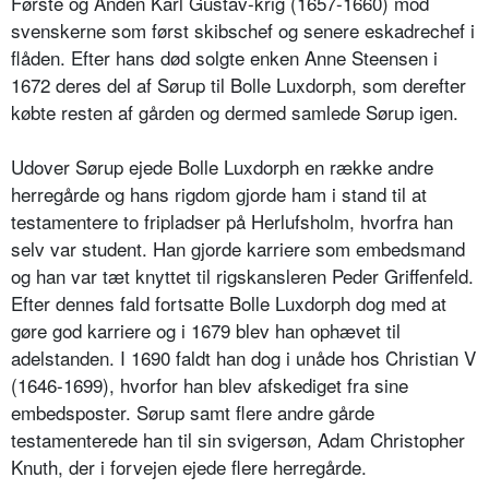
Første og Anden Karl Gustav-krig (1657-1660) mod
svenskerne som først skibschef og senere eskadrechef i
flåden. Efter hans død solgte enken Anne Steensen i
1672 deres del af Sørup til Bolle Luxdorph, som derefter
købte resten af gården og dermed samlede Sørup igen.
Udover Sørup ejede Bolle Luxdorph en række andre
herregårde og hans rigdom gjorde ham i stand til at
testamentere to fripladser på Herlufsholm, hvorfra han
selv var student. Han gjorde karriere som embedsmand
og han var tæt knyttet til rigskansleren Peder Griffenfeld.
Efter dennes fald fortsatte Bolle Luxdorph dog med at
gøre god karriere og i 1679 blev han ophævet til
adelstanden. I 1690 faldt han dog i unåde hos Christian V
(1646-1699), hvorfor han blev afskediget fra sine
embedsposter. Sørup samt flere andre gårde
testamenterede han til sin svigersøn, Adam Christopher
Knuth, der i forvejen ejede flere herregårde.