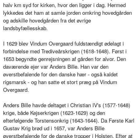
halv km syd for kirken, hvor den ligger i dag. Hermed
lykkedes det ham at samle jorden omkring hovedgården
og adskille hovedgården fra det øvrige
landsbyfællesskab.
I 1629 blev Vindum Overgaard fuldstændigt ødelagt i
forbindelse med Trediveårskrigen (1618-1648). Først i
1653 begyndte genrejsningen af gården for alvor. Den
daværende ejer var Anders Bille. Han var den
øverstbefalende for den danske hær - også kaldet
rigsmarsk - og han satte et stort præg på Vindum
Overgaard.
Anders Bille havde deltaget i Christian IV's (1577-1648)
krige, både Kejserkrigen (1623-1629) og den
efterfølgende Torstensonkrig (1643-1644). Da Første Karl
Gustav Krig brød ud i 1657, var Anders Bille
øverstbefalende for de danske tropper i Holsten. Efter at