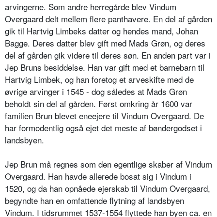
arvingerne. Som andre herregårde blev Vindum
Overgaard delt mellem flere panthavere. En del af gården
gik til Hartvig Limbeks datter og hendes mand, Johan
Bagge. Deres datter blev gift med Mads Grøn, og deres
del af gården gik videre til deres søn. En anden part var i
Jep Bruns besiddelse. Han var gift med et barnebarn til
Hartvig Limbek, og han foretog et arveskifte med de
øvrige arvinger i 1545 - dog således at Mads Grøn
beholdt sin del af gården. Først omkring år 1600 var
familien Brun blevet eneejere til Vindum Overgaard. De
har formodentlig også ejet det meste af bøndergodset i
landsbyen.
Jep Brun må regnes som den egentlige skaber af Vindum
Overgaard. Han havde allerede bosat sig i Vindum i
1520, og da han opnåede ejerskab til Vindum Overgaard,
begyndte han en omfattende flytning af landsbyen
Vindum. I tidsrummet 1537-1554 flyttede han byen ca. en