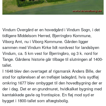
Vindum Overgård er en hovedgård i Vindum Sogn, i det
tidligere Middelsom Herred, Bjerringbro Kommune,
Viborg Amt, nu i Viborg Kommune. Gården ligger
sammen med Vindum Kirke lidt nordvest for landsbyen
Vindum, ca. 5 km vest for Bjerringbro, og 3 k. nord for
Tange. Gårdens historie går tilbage til slutningen af 1400-
tallet.
I 1648 blev den overtaget af rigsmarsk Anders Bille, der
stod for opførelsen af en trefløjet ladegård, hvis sydfløj
omkring 1677 blev ombygget til den hovedbygning der er
der i dag. Det er en grundmuret, hvidkalket bygning med
kamtakkede gavle og frontispice. En fløj mod syd er
bygget i 1800-tallet som aftægtsbolig.