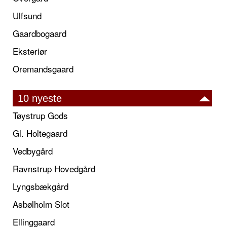
Ulfsund
Gaardbogaard
Eksteriør
Oremandsgaard
10 nyeste
Tøystrup Gods
Gl. Holtegaard
Vedbygård
Ravnstrup Hovedgård
Lyngsbækgård
Asbølholm Slot
Ellinggaard