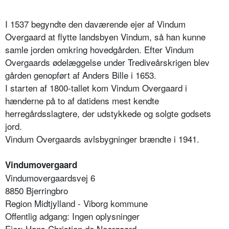
I 1537 begyndte den daværende ejer af Vindum
Overgaard at flytte landsbyen Vindum, så han kunne
samle jorden omkring hovedgården.
Efter Vindum
Overgaards ødelæggelse under Trediveårskrigen blev
gården genopført af Anders Bille i 1653.
I starten af 1800-tallet kom Vindum Overgaard i
hænderne på to af datidens mest kendte
herregårdsslagtere, der udstykkede og solgte godsets
jord.
Vindum Overgaards avlsbygninger brændte i 1941.
Vindumovergaard
Vindumovergaardsvej 6
8850 Bjerringbro
Region Midtjylland - Viborg kommune
Offentlig adgang: Ingen oplysninger
Ejer: Hans Christian de Neergaard