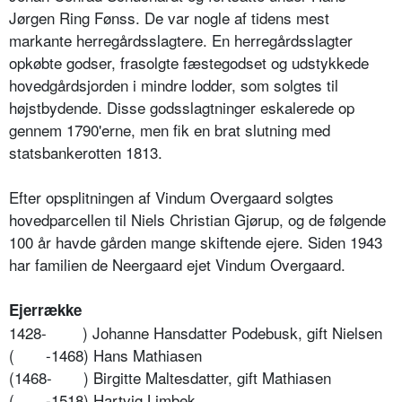
Jørgen Ring Fønss. De var nogle af tidens mest
markante herregårdsslagtere. En herregårdsslagter
opkøbte godser, frasolgte fæstegodset og udstykkede
hovedgårdsjorden i mindre lodder, som solgtes til
højstbydende. Disse godsslagtninger eskalerede op
gennem 1790'erne, men fik en brat slutning med
statsbankerotten 1813.
Efter opsplitningen af Vindum Overgaard solgtes
hovedparcellen til Niels Christian Gjørup, og de følgende
100 år havde gården mange skiftende ejere. Siden 1943
har familien de Neergaard ejet Vindum Overgaard.
Ejerrække
1428-
) Johanne Hansdatter Podebusk, gift Nielsen
(
-1468) Hans Mathiasen
(1468-
) Birgitte Maltesdatter, gift Mathiasen
(
-1518) Hartvig Limbek